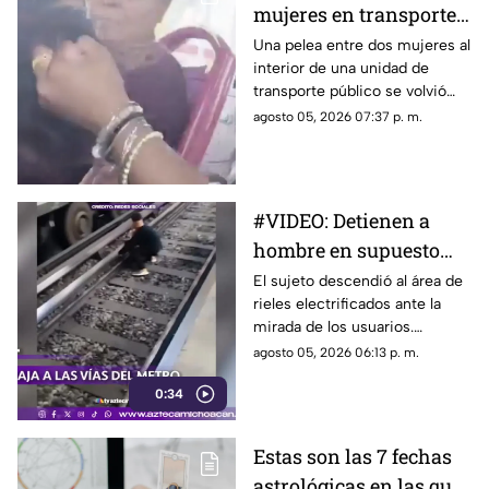
mujeres en transporte
un teléfono celular.
público termina en
Una pelea entre dos mujeres al
interior de una unidad de
jalones de cabello
transporte público se volvió
viral en redes sociales, luego
agosto 05, 2026 07:37 p. m.
de que pasajeros captaran en
video el momento en que una
discusión escaló hasta los
golpes.
#VIDEO: Detienen a
hombre en supuesto
estado de ebriedad que
El sujeto descendió al área de
rieles electrificados ante la
bajó a las vías del
mirada de los usuarios.
metro.
Elementos de seguridad
agosto 05, 2026 06:13 p. m.
lograron arrestarlo.
0:34
Estas son las 7 fechas
astrológicas en las que