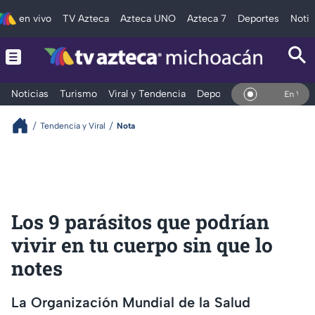
en vivo
TV Azteca
Azteca UNO
Azteca 7
Deportes
Notic
Noticias
Turismo
Viral y Tendencia
Deportes
Espectáculos
En Vivo
Tendencia y Viral
Nota
Los 9 parásitos que podrían
vivir en tu cuerpo sin que lo
notes
La Organización Mundial de la Salud