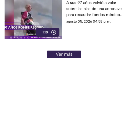
caminar sobre un
A sus 97 años volvió a volar
sobre las alas de una aeronave
avión.
para recaudar fondos médicos
tras superar un derrame.
agosto 05, 2026 04:58 p. m.
1:10
Ver más