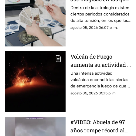
recomiendan evitar
Dentro de la astrología existen
ciertos periodos considerados
decisiones importantes
de alta tensión, en los que los
movimientos planetarios y
agosto 05, 2026 06:07 p. m.
fenómenos como eclipses son
interpretados como
momentos poco favorables
para tomar decisiones
Volcán de Fuego
definitivas, especialmente
aumenta su actividad y
relacionadas con contratos,
relaciones o proyectos
obliga a evacuar a
Una intensa actividad
importantes.
volcánica encendió las alertas
cientos de personas
de emergencia luego de que el
Volcán de Fuego incrementara
agosto 05, 2026 05:15 p. m.
sus explosiones, generara
columnas de ceniza y
provocara la evacuación
preventiva de cientos de
#VIDEO: Abuela de 97
habitantes de comunidades
años rompe récord al
cercanas.