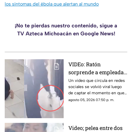
los síntomas del ébola que alertan al mundo
¡No te pierdas nuestro contenido, sigue a
TV Azteca Michoacán en Google News!
VIDEo: Ratón
sorprende a empleada
mientras descansaba
Un video que circula en redes
sociales se volvió viral luego
acostada en el piso en
de captar el momento en que
horario laboral y su
un ratón sorprendió a dos
agosto 05, 2026 07:50 p. m.
reacción se vuelve
empleadas de una tienda de
viral
ropa que, presuntamente
durante su jornada laboral, se
encontraban acostadas en el
Video; pelea entre dos
piso mientras veían videos en