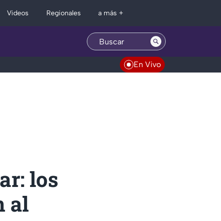
Regionales
Videos
a más +
En Vivo
r: los
 al