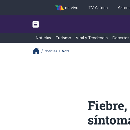
en vivo
TV Azteca
Aztec
Noticias
Turismo
Viral y Tendencia
Deportes
Noticias
Nota
Fiebre,
síntoma