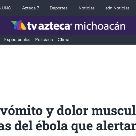
a UNO
Azteca 7
Deportes
Noticias
adn Noticias
Espectáculos
Policiaca
Clima
 vómito y dolor muscula
s del ébola que alertan