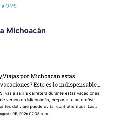
 la OMS
eca Michoacán
¿Viajas por Michoacán estas
vacaciones? Esto es lo indispensable
que debes llevar en tu automóvil
Si vas a salir a carretera durante estas vacaciones
de verano en Michoacán, preparar tu automóvil
antes del viaje puede evitar contratiempos. Las
lluvias, los baches y el incremento del tránsito
agosto 05, 2026 07:08 p. m.
hacen indispensable revisar el estado del vehículo y
llevar herramientas básicas.