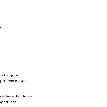
s:
embargo, el
rupos con mayor
 puedan extenderse
oportunas.