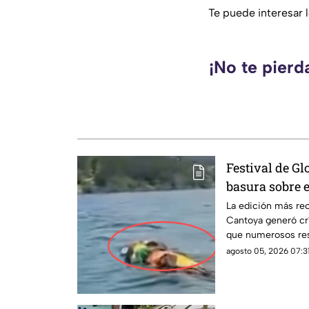
Te puede interesar l
¡No te pierd
Festival de Gl
basura sobre e
ciudadanos ex
La edición más rec
Cantoya generó crí
que numerosos res
sobre el Lago de P
agosto 05, 2026 07:31
acumulación de bas
zonas naturales de