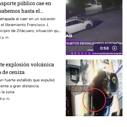
nsporte público cae en
 sabemos hasta el
trapada al caer en un socavón
 el libramiento Francisco J.
cipio de Zitácuaro, situación que
ón y preocupación entre
 p. m.
a zona.
0:58
te explosión volcánica
 de ceniza
un fuerte estallido que expulsó
ente a gran distancia.
 la zona.
6 p. m.