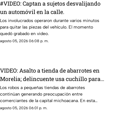
#VIDEO: Captan a sujetos desvalijando
un automóvil en la calle.
Los involucrados operaron durante varios minutos
para quitar las piezas del vehículo. El momento
quedó grabado en video.
agosto 05, 2026 06:08 p. m.
VIDEO: Asalto a tienda de abarrotes en
Morelia; delincuente usa cuchillo para
robar dinero de la caja
Los robos a pequeñas tiendas de abarrotes
continúan generando preocupación entre
comerciantes de la capital michoacana. En esta
ocasión, cámaras de seguridad captaron el
agosto 05, 2026 06:01 p. m.
momento en que un sujeto asaltó un
establecimiento ubicado en la colonia La Soledad.