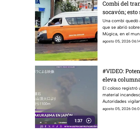
Combi del tra
socavón; esto
momento
Una combi quedó a
que se abrió sobre
Múgica, en el muni
generó movilizaci
agosto 05, 2026 06:14
automovilistas de l
#VIDEO: Poten
eleva columna
El coloso registró 
material incandesc
Autoridades vigilan
agosto 05, 2026 06:0
1:37