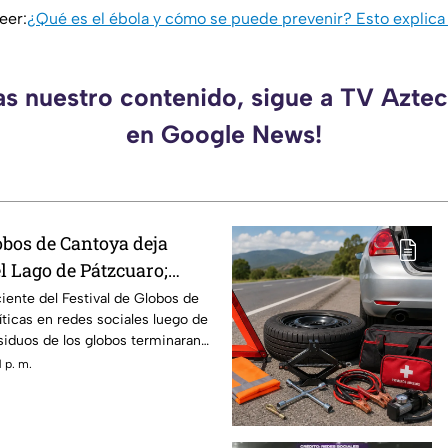
eer:
¿Qué es el ébola y cómo se puede prevenir? Esto explica
as nuestro contenido, sigue a TV Azt
en Google News!
obos de Cantoya deja
l Lago de Pátzcuaro;
igen acciones
iente del Festival de Globos de
ticas en redes sociales luego de
iduos de los globos terminaran
átzcuaro, dejando una
 p. m.
ura en una de las principales
l municipio.