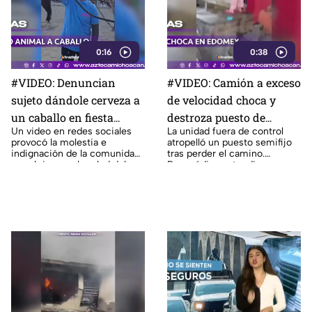
0:16
0:38
#VIDEO: Denuncian
#VIDEO: Camión a exceso
sujeto dándole cerveza a
de velocidad choca y
un caballo en fiesta
destroza puesto de
Un video en redes sociales
La unidad fuera de control
patronal.
tamales
provocó la molestia e
atropelló un puesto semifijo
indignación de la comunidad
tras perder el camino.
por el riesgo a la salud del
Paramédicos atendieron a
animal. Expertos advierten
pasajeros con crisis.
graves daños.