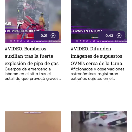
0:21
0:43
#VIDEO: Bomberos
#VIDEO: Difunden
auxilian tras la fuerte
imágenes de supuestos
explosión de pipa de gas
OVNIs cerca de la Luna.
Cuerpos de emergencia
Aficionados y observaciones
laboran en el sitio tras el
astronómicas registraron
estallido que provocó graves
extraños objetos en el
quemaduras a las víctimas en
satélite natural. Las imágenes
la zona del siniestro.
causan debate.