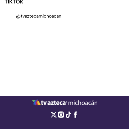
TIKTOK
@tvaztecamichoacan