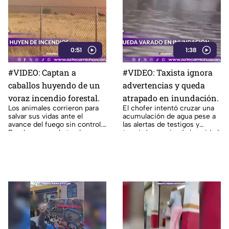
0:51
1:38
#VIDEO: Captan a
#VIDEO: Taxista ignora
caballos huyendo de un
advertencias y queda
voraz incendio forestal.
atrapado en inundación.
Los animales corrieron para
El chofer intentó cruzar una
salvar sus vidas ante el
acumulación de agua pese a
avance del fuego sin control.
las alertas de testigos y
Bomberos combaten las
terminó empujando la unidad.
llamas.