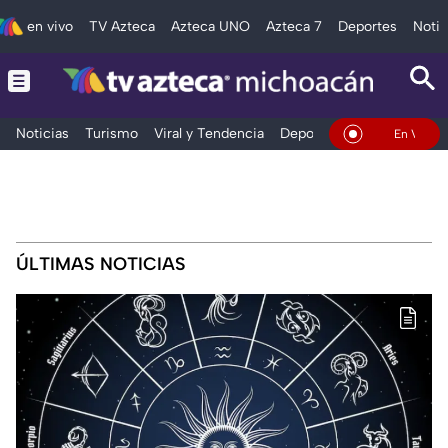
en vivo
TV Azteca
Azteca UNO
Azteca 7
Deportes
Notic
Noticias
Turismo
Viral y Tendencia
Deportes
Espectáculos
En Vivo
ÚLTIMAS NOTICIAS