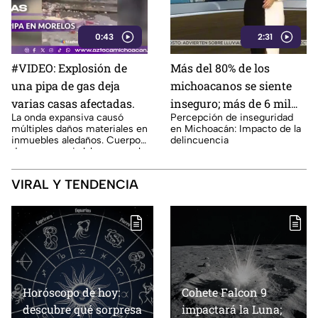
0:43
2:31
#VIDEO: Explosión de
Más del 80% de los
una pipa de gas deja
michoacanos se siente
varias casas afectadas.
inseguro; más de 6 mil
La onda expansiva causó
Percepción de inseguridad
asesinatos en actual
múltiples daños materiales en
en Michoacán: Impacto de la
administración
inmuebles aledaños. Cuerpos
delincuencia
de emergencia laboran en el
sitio.
VIRAL Y TENDENCIA
Horóscopo de hoy:
Cohete Falcon 9
descubre qué sorpresa
impactará la Luna;