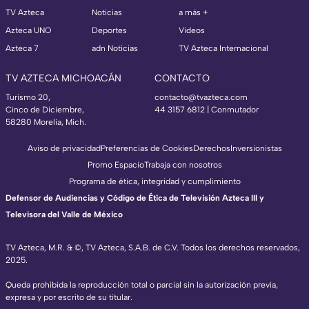
TV Azteca
Noticias
a más +
Azteca UNO
Deportes
Videos
Azteca 7
adn Noticias
TV Azteca Internacional
TV AZTECA MICHOACÁN
CONTACTO
Turismo 20,
contacto@tvazteca.com
Cinco de Diciembre,
44 3157 6812
| Conmutador
58280 Morelia, Mich.
Aviso de privacidad
Preferencias de Cookies
Derechos
Inversionistas
Promo Espacio
Trabaja con nosotros
Programa de ética, integridad y cumplimiento
Defensor de Audiencias y Código de Ética de Televisión Azteca III y
Televisora del Valle de México
TV Azteca, M.R. & ©, TV Azteca, S.A.B. de C.V. Todos los derechos reservados,
2025.
Queda prohibida la reproducción total o parcial sin la autorización previa,
expresa y por escrito de su titular.