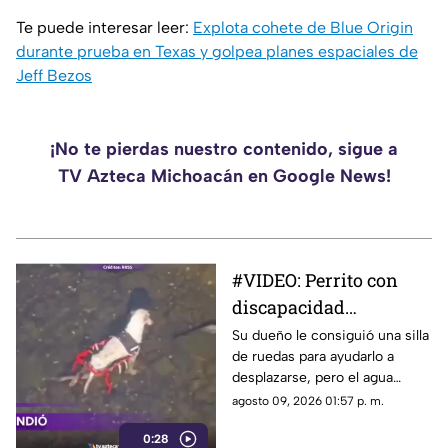
Te puede interesar leer:
Explota cohete de Blue Origin
durante prueba en Texas y golpea planes espaciales de
Jeff Bezos
¡No te pierdas nuestro contenido, sigue a
TV Azteca Michoacán en Google News!
#VIDEO: Perrito con
discapacidad
sorprende al mover sus
Su dueño le consiguió una silla
de ruedas para ayudarlo a
patas en el agua
desplazarse, pero el agua
reveló una escena inesperada.
agosto 09, 2026 01:57 p. m.
0:28