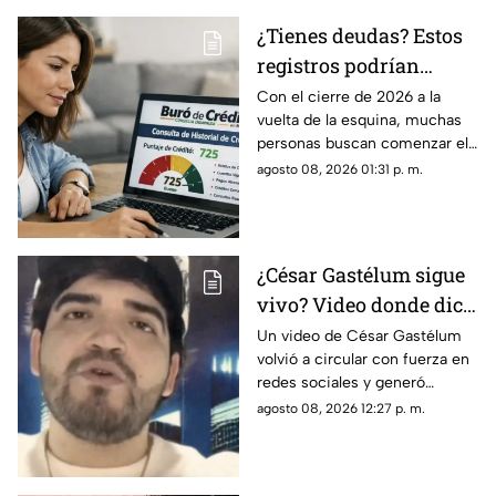
¿Tienes deudas? Estos
registros podrían
desaparecer del Buró
Con el cierre de 2026 a la
vuelta de la esquina, muchas
de Crédito en 2026
personas buscan comenzar el
próximo año con sus finanzas
agosto 08, 2026 01:31 p. m.
en orden y sin pendientes.
Para quienes tienen adeudos,
existe una duda frecuente:
¿cuándo desaparece un
¿César Gastélum sigue
registro negativo del Buró de
vivo? Video donde dice
Crédito?
“todo fue una broma”
Un video de César Gastélum
volvió a circular con fuerza en
vuelve a hacerse viral
redes sociales y generó
confusión entre usuarios que
agosto 08, 2026 12:27 p. m.
se preguntan si el creador de
contenido continúa con vida.
En la grabación, el influencer