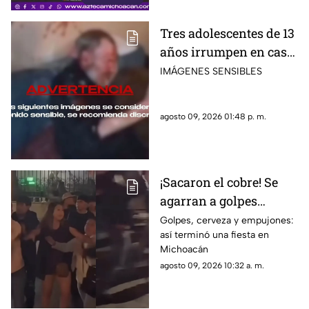
Tres adolescentes de 13
años irrumpen en casa
de abuelito y graban
IMÁGENES SENSIBLES
brutal agresión en su
contra
agosto 09, 2026 01:48 p. m.
¡Sacaron el cobre! Se
agarran a golpes
durante fiesta en
Golpes, cerveza y empujones:
así terminó una fiesta en
Michoacán
Michoacán
agosto 09, 2026 10:32 a. m.