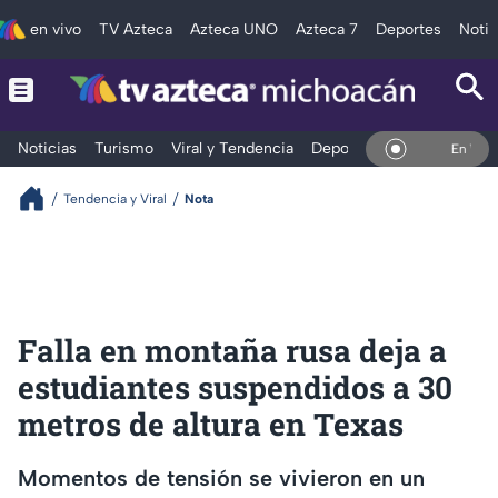
en vivo
TV Azteca
Azteca UNO
Azteca 7
Deportes
Notic
Noticias
Turismo
Viral y Tendencia
Deportes
Espectáculos
En Vivo
Tendencia y Viral
Nota
Falla en montaña rusa deja a
estudiantes suspendidos a 30
metros de altura en Texas
Momentos de tensión se vivieron en un