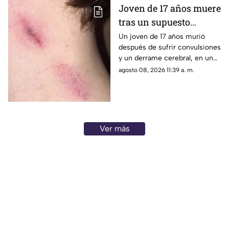
aparece frente a la cámara y
Joven de 17 años muere
asegura que “todo fue una
tras un supuesto
broma”, además de ofrecer
disculpas a quienes se
“chupetón en México
Un joven de 17 años murió
preocuparon por una situación
después de sufrir convulsiones
que, según explica, se salió de
y un derrame cerebral, en un
control.
caso que ha generado
agosto 08, 2026 11:39 a. m.
preocupación por la posible
relación con un “chupetón”
que habría recibido de su
pareja horas antes del fatal
desenlace.
Ver más