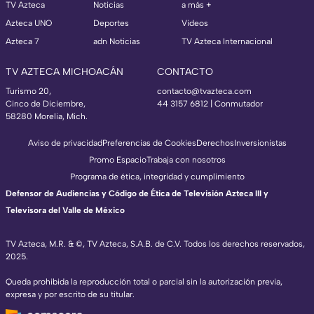
TV Azteca
Noticias
a más +
Azteca UNO
Deportes
Videos
Azteca 7
adn Noticias
TV Azteca Internacional
TV AZTECA MICHOACÁN
CONTACTO
Turismo 20,
contacto@tvazteca.com
Cinco de Diciembre,
44 3157 6812
| Conmutador
58280 Morelia, Mich.
Aviso de privacidad
Preferencias de Cookies
Derechos
Inversionistas
Promo Espacio
Trabaja con nosotros
Programa de ética, integridad y cumplimiento
Defensor de Audiencias y Código de Ética de Televisión Azteca III y
Televisora del Valle de México
TV Azteca, M.R. & ©, TV Azteca, S.A.B. de C.V. Todos los derechos reservados,
2025.
Queda prohibida la reproducción total o parcial sin la autorización previa,
expresa y por escrito de su titular.