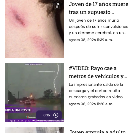
Joven de 17 años muere
asegura que “todo fue una
tras un supuesto
broma”, además de ofrecer
disculpas a quienes se
“chupetón en México
Un joven de 17 años murió
preocuparon por una situación
después de sufrir convulsiones
que, según explica, se salió de
y un derrame cerebral, en un
control.
caso que ha generado
agosto 08, 2026 11:39 a. m.
preocupación por la posible
relación con un “chupetón”
que habría recibido de su
pareja horas antes del fatal
#VIDEO: Rayo cae a
desenlace.
metros de vehículos y
hace explotar poste.
La impresionante caída de la
descarga y el cortocircuito
quedaron grabados en video
durante la tormenta.
agosto 08, 2026 11:20 a. m.
0:15
Joven empuja a adulto