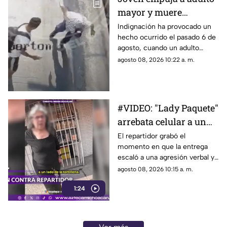
mayor y muere
atropellado por tráiler
Indignación ha provocado un
hecho ocurrido el pasado 6 de
agosto, cuando un adulto
mayor murió atropellado por
agosto 08, 2026 10:22 a. m.
un tráiler después de que,
aparentemente, un joven lo
empujara hacia el arroyo
vehicular en una avenida de
#VIDEO: "Lady Paquete"
Monterrey.
arrebata celular a un
repartidor tras
El repartidor grabó el
momento en que la entrega
discusión.
escaló a una agresión verbal y
al despojo de su teléfono.
agosto 08, 2026 10:15 a. m.
1:24