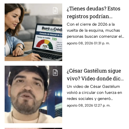
¿Tienes deudas? Estos
registros podrían
desaparecer del Buró
Con el cierre de 2026 a la
vuelta de la esquina, muchas
de Crédito en 2026
personas buscan comenzar el
próximo año con sus finanzas
agosto 08, 2026 01:31 p. m.
en orden y sin pendientes.
Para quienes tienen adeudos,
existe una duda frecuente:
¿cuándo desaparece un
¿César Gastélum sigue
registro negativo del Buró de
vivo? Video donde dice
Crédito?
“todo fue una broma”
Un video de César Gastélum
volvió a circular con fuerza en
vuelve a hacerse viral
redes sociales y generó
confusión entre usuarios que
agosto 08, 2026 12:27 p. m.
se preguntan si el creador de
contenido continúa con vida.
En la grabación, el influencer
aparece frente a la cámara y