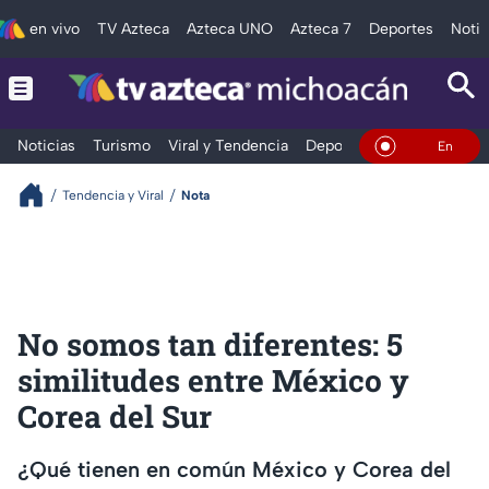
en vivo
TV Azteca
Azteca UNO
Azteca 7
Deportes
Notic
Noticias
Turismo
Viral y Tendencia
Deportes
Espectáculos
En Vivo
Tendencia y Viral
Nota
No somos tan diferentes: 5
similitudes entre México y
Corea del Sur
¿Qué tienen en común México y Corea del