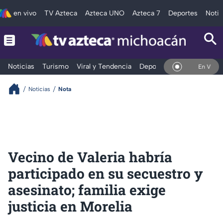
en vivo
TV Azteca
Azteca UNO
Azteca 7
Deportes
Notic
Noticias
Turismo
Viral y Tendencia
Deportes
Espectáculos
En Vivo
Noticias
Nota
Vecino de Valeria habría
participado en su secuestro y
asesinato; familia exige
justicia en Morelia