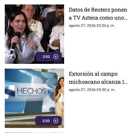
Datos de Reuters ponen
a TV Azteca como uno
de los medios con
agosto 07, 2026 03:33 p. m.
mayor alcance en
México, tras polémica
por cifras en La
Mañanera
2:52
Extorsión al campo
michoacano alcanza 18
mil millones de pesos;
agosto 07, 2026 03:30 p. m.
aguacate enfrenta
crisis por inseguridad
2:20