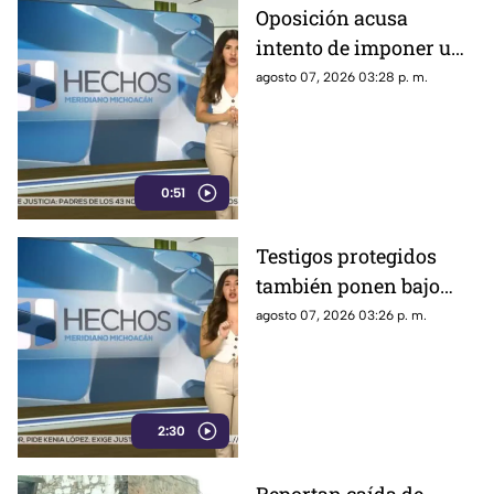
Oposición acusa
intento de imponer una
sola narrativa y limitar
agosto 07, 2026 03:28 p. m.
críticas al gobierno
federal
0:51
Testigos protegidos
también ponen bajo
presión a políticos en
agosto 07, 2026 03:26 p. m.
México; detienen a
exgobernador señalado
por caso Ayotzinapa
2:30