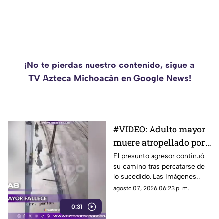
¡No te pierdas nuestro contenido, sigue a
TV Azteca Michoacán en Google News!
#VIDEO: Adulto mayor
muere atropellado por
tráiler tras ser
El presunto agresor continuó
su camino tras percatarse de
empujado.
lo sucedido. Las imágenes
causaron indignación en redes
agosto 07, 2026 06:23 p. m.
sociales.
0:31