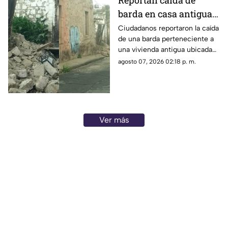
Reportan caída de
barda en casa antigua
del Centro de Morelia
Ciudadanos reportaron la caída
de una barda perteneciente a
una vivienda antigua ubicada
en pleno Centro Histórico de
agosto 07, 2026 02:18 p. m.
Morelia, situación que generó
alerta entre peatones y
vecinos de la zona.
Ver más