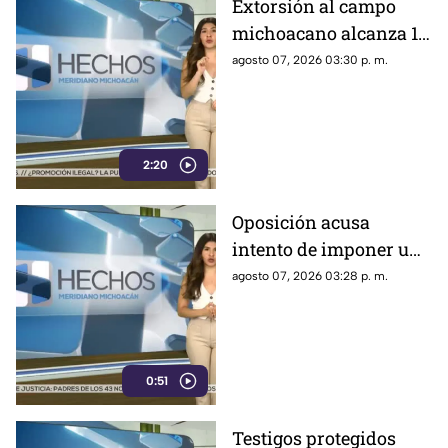
Extorsión al campo
michoacano alcanza 18
mil millones de pesos;
agosto 07, 2026 03:30 p. m.
aguacate enfrenta
crisis por inseguridad
2:20
Oposición acusa
intento de imponer una
sola narrativa y limitar
agosto 07, 2026 03:28 p. m.
críticas al gobierno
federal
0:51
Testigos protegidos