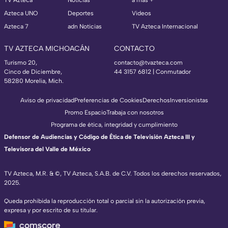
TV Azteca
Noticias
a más +
Azteca UNO
Deportes
Videos
Azteca 7
adn Noticias
TV Azteca Internacional
TV AZTECA MICHOACÁN
CONTACTO
Turismo 20,
contacto@tvazteca.com
Cinco de Diciembre,
44 3157 6812
| Conmutador
58280 Morelia, Mich.
Aviso de privacidad
Preferencias de Cookies
Derechos
Inversionistas
Promo Espacio
Trabaja con nosotros
Programa de ética, integridad y cumplimiento
Defensor de Audiencias y Código de Ética de Televisión Azteca III y
Televisora del Valle de México
TV Azteca, M.R. & ©, TV Azteca, S.A.B. de C.V. Todos los derechos reservados,
2025.
Queda prohibida la reproducción total o parcial sin la autorización previa,
expresa y por escrito de su titular.