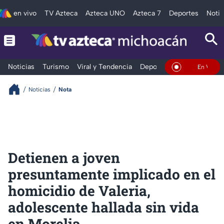
en vivo
TV Azteca
Azteca UNO
Azteca 7
Deportes
Notic
Noticias
Turismo
Viral y Tendencia
Deportes
Espectáculos
En Vivo
Noticias
Nota
Detienen a joven
presuntamente implicado en el
homicidio de Valeria,
adolescente hallada sin vida
en Morelia.