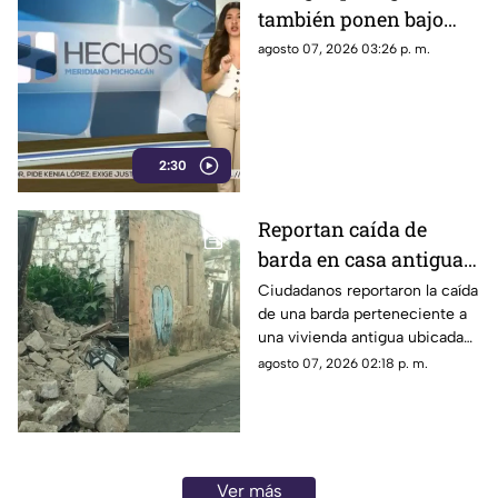
también ponen bajo
presión a políticos en
agosto 07, 2026 03:26 p. m.
México; detienen a
exgobernador señalado
por caso Ayotzinapa
2:30
Reportan caída de
barda en casa antigua
del Centro de Morelia
Ciudadanos reportaron la caída
de una barda perteneciente a
una vivienda antigua ubicada
en pleno Centro Histórico de
agosto 07, 2026 02:18 p. m.
Morelia, situación que generó
alerta entre peatones y
vecinos de la zona.
Ver más