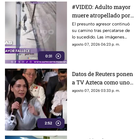
#VIDEO: Adulto mayor
muere atropellado por
tráiler tras ser
El presunto agresor continuó
su camino tras percatarse de
empujado.
lo sucedido. Las imágenes
causaron indignación en redes
agosto 07, 2026 06:23 p. m.
sociales.
0:31
Datos de Reuters ponen
a TV Azteca como uno
de los medios con
agosto 07, 2026 03:33 p. m.
mayor alcance en
México, tras polémica
por cifras en La
Mañanera
2:52