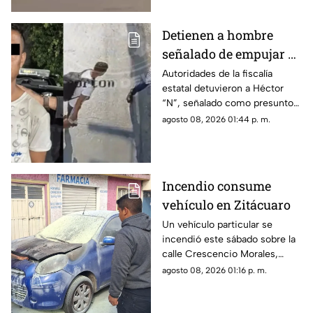
Electoral (INE).
Detienen a hombre
señalado de empujar a
adulto mayor que
Autoridades de la fiscalía
estatal detuvieron a Héctor
murió arrollado por
“N”, señalado como presunto
tráiler
responsable de empujar a un
agosto 08, 2026 01:44 p. m.
adulto mayor que
posteriormente cayó al paso
de un tráiler y murió en
Monterrey.
Incendio consume
vehículo en Zitácuaro
Un vehículo particular se
incendió este sábado sobre la
calle Crescencio Morales,
esquina con Abasolo, en el
agosto 08, 2026 01:16 p. m.
municipio de Zitácuaro,
situación que generó alarma
entre vecinos de la zona.