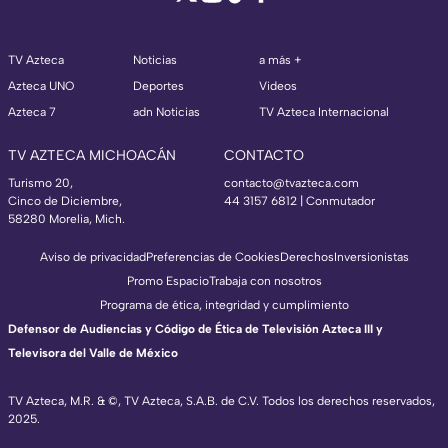
TV Azteca
Noticias
a más +
Azteca UNO
Deportes
Videos
Azteca 7
adn Noticias
TV Azteca Internacional
TV AZTECA MICHOACÁN
CONTACTO
Turismo 20,
contacto@tvazteca.com
Cinco de Diciembre,
44 3157 6812
| Conmutador
58280 Morelia, Mich.
Aviso de privacidad
Preferencias de Cookies
Derechos
Inversionistas
Promo Espacio
Trabaja con nosotros
Programa de ética, integridad y cumplimiento
Defensor de Audiencias y Código de Ética de Televisión Azteca III y
Televisora del Valle de México
TV Azteca, M.R. & ©, TV Azteca, S.A.B. de C.V. Todos los derechos reservados,
2025.