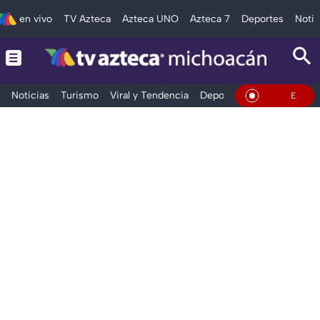
en vivo
TV Azteca
Azteca UNO
Azteca 7
Deportes
Notic
Noticias
Turismo
Viral y Tendencia
Deportes
Espectáculos
En Vivo