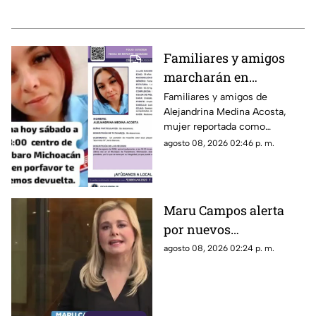
Familiares y amigos
marcharán en
Tacámbaro para exigir
Familiares y amigos de
Alejandrina Medina Acosta,
la localización de
mujer reportada como
Alejandrina Medina
desaparecida en Tacámbaro,
agosto 08, 2026 02:46 p. m.
convocaron a una marcha para
exigir respuestas a las
autoridades y pedir que se
intensifique su búsqueda.
Maru Campos alerta
por nuevos
lineamientos: “Podrían
agosto 08, 2026 02:24 p. m.
callar a México