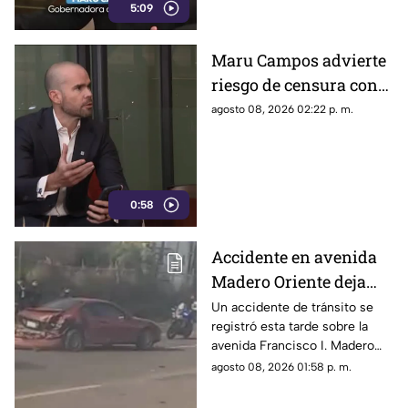
5:09
Maru Campos advierte
riesgo de censura con
nuevos lineamientos
agosto 08, 2026 02:22 p. m.
del Gobierno Federal
0:58
Accidente en avenida
Madero Oriente deja
daños materiales en
Un accidente de tránsito se
registró esta tarde sobre la
Morelia
avenida Francisco I. Madero
Oriente, en Morelia, a la altura
agosto 08, 2026 01:58 p. m.
de las inmediaciones de las
oficinas del Instituto Nacional