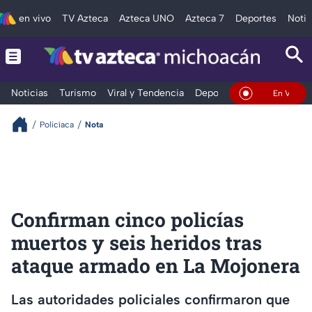
en vivo
TV Azteca
Azteca UNO
Azteca 7
Deportes
Notic
Noticias
Turismo
Viral y Tendencia
Deportes
Espectáculos
En Vivo
Policíaca
Nota
Confirman cinco policías
muertos y seis heridos tras
ataque armado en La Mojonera
Las autoridades policiales confirmaron que