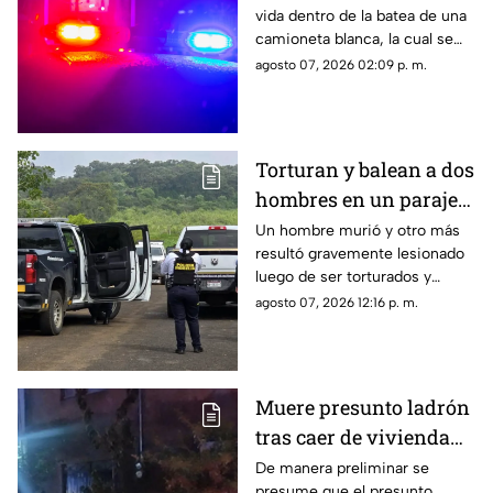
vida dentro de la batea de una
camioneta en Uruapan
camioneta blanca, la cual se
encontraba estacionada sobre
agosto 07, 2026 02:09 p. m.
el Boulevard Industrial, en la
colonia 5 de Febrero en
Uruapan, Michoacán, así lo
informó la policía municipal.
Torturan y balean a dos
hombres en un paraje
de Morelia; uno muere
Un hombre murió y otro más
resultó gravemente lesionado
y otro queda herido
luego de ser torturados y
atacados a balazos por sujetos
agosto 07, 2026 12:16 p. m.
desconocidos en un paraje
ubicado en las inmediaciones
del Rancho Las Flores, en la
zona poniente de Morelia.
Muere presunto ladrón
tras caer de vivienda
en Morelia
De manera preliminar se
presume que el presunto