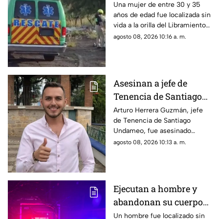
su hijo, de 34, lesionado.
Norte; permanece sin
Una mujer de entre 30 y 35
años de edad fue localizada sin
identificar
vida a la orilla del Libramiento
Norte de Zamora, en las
agosto 08, 2026 10:16 a. m.
inmediaciones de la colonia El
Mirador.
Asesinan a jefe de
Tenencia de Santiago
Undameo en una
Arturo Herrera Guzmán, jefe
de Tenencia de Santiago
cancha de futbol en
Undameo, fue asesinado
Morelia
durante un ataque armado
agosto 08, 2026 10:13 a. m.
registrado en los últimos
minutos de la noche del
viernes en unas canchas de
fUtbol ubicadas en la localidad
Ejecutan a hombre y
de La Maiza, perteneciente al
abandonan su cuerpo
municipio de Morelia.
en la batea de una
Un hombre fue localizado sin