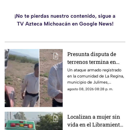
¡No te pierdas nuestro contenido, sigue a
TV Azteca Michoacán en Google News!
Presunta disputa de
terrenos termina en
ataque armado; padre
Un ataque armado registrado
en la comunidad de La Regina,
muere y su hijo queda
municipio de Julimes,
herido
Chihuahua, habría ocurrido
agosto 08, 2026 08:28 p. m.
presuntamente tras una
disputa por terrenos, de
acuerdo con las primeras
versiones relacionadas con el
Localizan a mujer sin
caso. La agresión dejó a un
vida en el Libramiento
hombre de 62 años muerto y a