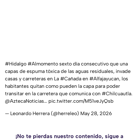
#Hidalgo
#Almomento
sexto día consecutivo que una
capas de espuma tóxica de las aguas residuales, invade
casas y carreteras en La
#Cañada
en
#Alfajayucan
, los
habitantes quitan como pueden la capa para poder
transitar en la carretera que comunica con
#Chilcuautla
.
@AztecaNoticias
…
pic.twitter.com/M51veJyQsb
— Leonardo Herrera (@herreleo)
May 28, 2026
¡No te pierdas nuestro contenido, sigue a