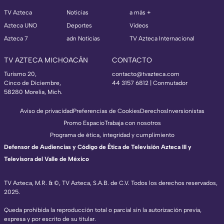
TV Azteca
Noticias
a más +
Azteca UNO
Deportes
Videos
Azteca 7
adn Noticias
TV Azteca Internacional
TV AZTECA MICHOACÁN
CONTACTO
Turismo 20,
contacto@tvazteca.com
Cinco de Diciembre,
44 3157 6812
| Conmutador
58280 Morelia, Mich.
Aviso de privacidad
Preferencias de Cookies
Derechos
Inversionistas
Promo Espacio
Trabaja con nosotros
Programa de ética, integridad y cumplimiento
Defensor de Audiencias y Código de Ética de Televisión Azteca III y
Televisora del Valle de México
TV Azteca, M.R. & ©, TV Azteca, S.A.B. de C.V. Todos los derechos reservados,
2025.
Queda prohibida la reproducción total o parcial sin la autorización previa,
expresa y por escrito de su titular.