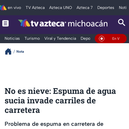
en vivo
TV Azteca
Azteca UNO
Azteca 7
Deportes
Notic
Noticias
Turismo
Viral y Tendencia
Deportes
Espectáculos
En Vivo
Nota
No es nieve: Espuma de agua
sucia invade carriles de
carretera
Problema de espuma en carretera de