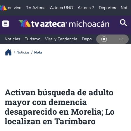
en vivo
TV Azteca
Azteca UNO
Azteca 7
Deportes
Notic
Noticias
Turismo
Viral y Tendencia
Deportes
Espectáculos
En Vivo
Noticias
Nota
Activan búsqueda de adulto
mayor con demencia
desaparecido en Morelia; Lo
localizan en Tarímbaro