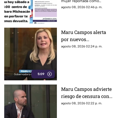
mujer reportada como
Alejandrina Medina
desaparecida en Tacámbaro,
agosto 08, 2026 02:46 p. m.
convocaron a una marcha para
exigir respuestas a las
autoridades y pedir que se
intensifique su búsqueda.
Maru Campos alerta
por nuevos
lineamientos: “Podrían
agosto 08, 2026 02:24 p. m.
callar a México
5:09
Maru Campos advierte
riesgo de censura con
nuevos lineamientos
agosto 08, 2026 02:22 p. m.
del Gobierno Federal