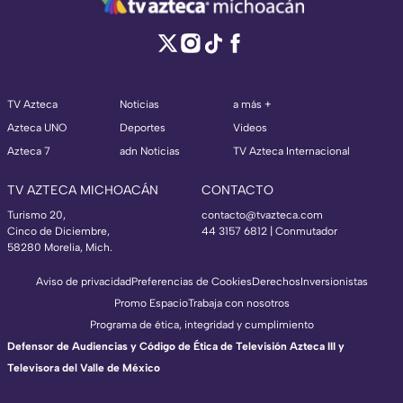
TV Azteca
Noticias
a más +
Azteca UNO
Deportes
Videos
Azteca 7
adn Noticias
TV Azteca Internacional
TV AZTECA MICHOACÁN
CONTACTO
Turismo 20,
contacto@tvazteca.com
Cinco de Diciembre,
44 3157 6812
| Conmutador
58280 Morelia, Mich.
Aviso de privacidad
Preferencias de Cookies
Derechos
Inversionistas
Promo Espacio
Trabaja con nosotros
Programa de ética, integridad y cumplimiento
Defensor de Audiencias y Código de Ética de Televisión Azteca III y
Televisora del Valle de México