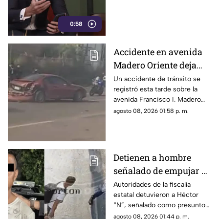
0:58
Accidente en avenida
Madero Oriente deja
daños materiales en
Un accidente de tránsito se
registró esta tarde sobre la
Morelia
avenida Francisco I. Madero
Oriente, en Morelia, a la altura
agosto 08, 2026 01:58 p. m.
de las inmediaciones de las
oficinas del Instituto Nacional
Electoral (INE).
Detienen a hombre
señalado de empujar a
adulto mayor que
Autoridades de la fiscalía
estatal detuvieron a Héctor
murió arrollado por
“N”, señalado como presunto
tráiler
responsable de empujar a un
agosto 08, 2026 01:44 p. m.