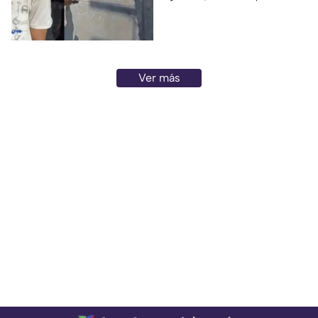
adulto mayor que
posteriormente cayó al paso
de un tráiler y murió en
Monterrey.
Ver más