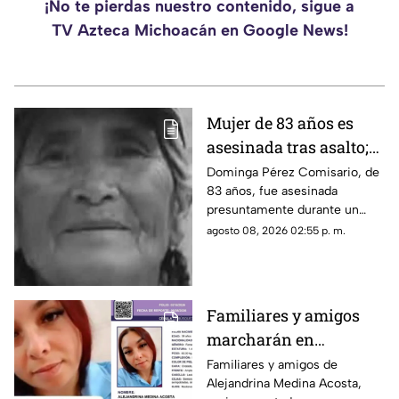
¡No te pierdas nuestro contenido, sigue a
TV Azteca Michoacán en Google News!
Mujer de 83 años es
asesinada tras asalto;
le robaron los $90 que
Dominga Pérez Comisario, de
83 años, fue asesinada
había ganado
presuntamente durante un
vendiendo cemitas
asalto en Amozoc, Puebla,
agosto 08, 2026 02:55 p. m.
luego de terminar su jornada
vendiendo cemitas para
obtener ingresos.
Familiares y amigos
marcharán en
Tacámbaro para exigir
Familiares y amigos de
Alejandrina Medina Acosta,
la localización de