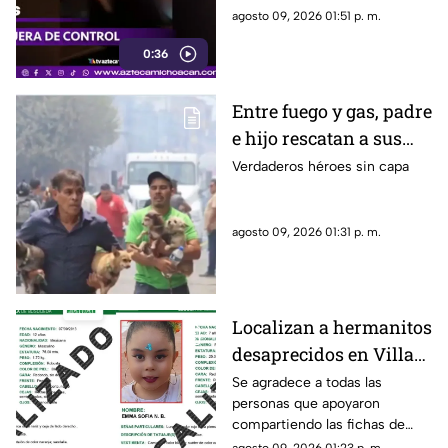
hogares.
agosto 09, 2026 01:51 p. m.
0:36
Entre fuego y gas, padre
e hijo rescatan a sus
cuatro perros tras
Verdaderos héroes sin capa
explosión en
Cuernavaca
agosto 09, 2026 01:31 p. m.
Localizan a hermanitos
desaprecidos en Villas
del Pedregal
Se agradece a todas las
personas que apoyaron
compartiendo las fichas de
búsqueda. Se informa que las