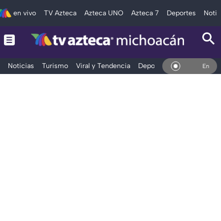
en vivo
TV Azteca
Azteca UNO
Azteca 7
Deportes
Notic
Noticias
Turismo
Viral y Tendencia
Deportes
Espectáculos
En Vivo