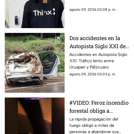
agosto 09, 2026 03:08 p. m.
Dos accidentes en la
Autopista Siglo XXI de
Michoacán
Accidentes en Autopista Siglo
XXI: Tráfico lento entre
Uruapan y Pátzcuaro
agosto 09, 2026 03:03 p. m.
#VIDEO: Feroz incendio
forestal obliga a
evacuar a más de 20
La rápida propagación del
fuego obligó a miles de
mil personas
personas a abandonar sus