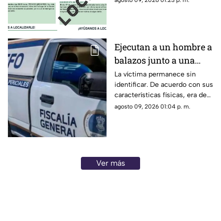
agosto 09, 2026 01:23 p. m.
personas reportadas como
desaparecidas ya fueron
localizadas y se encuentran
con sus familiares.
Ejecutan a un hombre a
balazos junto a una
gasolinera en
La víctima permanece sin
identificar. De acuerdo con sus
Michoacán
características físicas, era de
complexión robusta y vestía
agosto 09, 2026 01:04 p. m.
pantalón de mezclilla azul,
playera tipo polo negra y tenis
negros.
Ver más