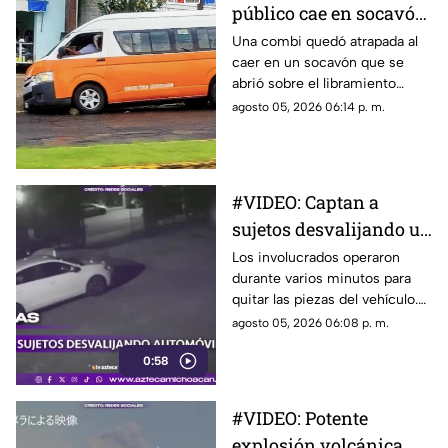
público cae en socavón;
herramientas básicas.
esto sabemos hasta el
Una combi quedó atrapada al
caer en un socavón que se
momento
abrió sobre el libramiento
Francisco J. Múgica, en el
agosto 05, 2026 06:14 p. m.
municipio de Zitácuaro,
situación que generó
movilización y preocupación
entre automovilistas de la
#VIDEO: Captan a
zona.
sujetos desvalijando un
automóvil en la calle.
Los involucrados operaron
durante varios minutos para
quitar las piezas del vehículo.
El momento quedó grabado en
agosto 05, 2026 06:08 p. m.
video.
0:58
#VIDEO: Potente
explosión volcánica