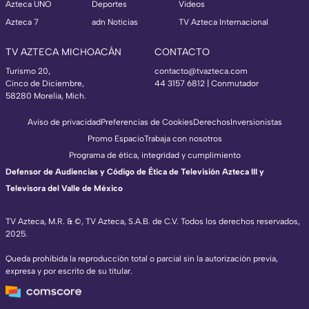
Azteca UNO
Deportes
Videos
Azteca 7
adn Noticias
TV Azteca Internacional
TV AZTECA MICHOACÁN
CONTACTO
Turismo 20,
contacto@tvazteca.com
Cinco de Diciembre,
44 3157 6812
| Conmutador
58280 Morelia, Mich.
Aviso de privacidad
Preferencias de Cookies
Derechos
Inversionistas
Promo Espacio
Trabaja con nosotros
Programa de ética, integridad y cumplimiento
Defensor de Audiencias y Código de Ética de Televisión Azteca III y
Televisora del Valle de México
TV Azteca, M.R. & ©, TV Azteca, S.A.B. de C.V. Todos los derechos reservados,
2025.
Queda prohibida la reproducción total o parcial sin la autorización previa,
expresa y por escrito de su titular.