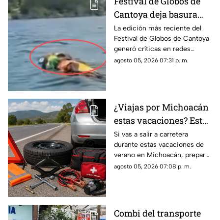
Festival de Globos de
Cantoya deja basura
sobre el Lago de
La edición más reciente del
Festival de Globos de Cantoya
Pátzcuaro; ciudadanos
generó críticas en redes
exigen acciones
sociales luego de que
agosto 05, 2026 07:31 p. m.
numerosos residuos de los
globos terminaran sobre el
Lago de Pátzcuaro, dejando
una acumulación de basura en
¿Viajas por Michoacán
una de las principales zonas
estas vacaciones? Esto
naturales del municipio.
es lo indispensable que
Si vas a salir a carretera
durante estas vacaciones de
debes llevar en tu
verano en Michoacán, preparar
automóvil
tu automóvil antes del viaje
agosto 05, 2026 07:08 p. m.
puede evitar contratiempos.
Las lluvias, los baches y el
incremento del tránsito hacen
indispensable revisar el estado
Combi del transporte
del vehículo y llevar