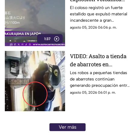
eleva columna de
El coloso registró un fuerte
estallido que expulsó material
ceniza
incandescente a gran
distancia. Autoridades vigilan
agosto 05, 2026 06:06 p. m.
la zona.
1:37
VIDEO: Asalto a tienda
de abarrotes en
Morelia; delincuente
Los robos a pequeñas tiendas
de abarrotes continúan
usa cuchillo para robar
generando preocupación entre
dinero de la caja
comerciantes de la capital
agosto 05, 2026 06:01 p. m.
michoacana. En esta ocasión,
cámaras de seguridad
captaron el momento en que
un sujeto asaltó un
establecimiento ubicado en la
Ver más
colonia La Soledad.