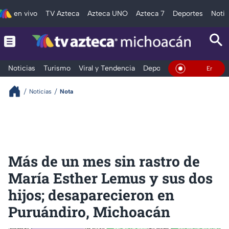
en vivo
TV Azteca
Azteca UNO
Azteca 7
Deportes
Notic
Noticias
Turismo
Viral y Tendencia
Deportes
Espectáculos
En Vivo
Noticias
Nota
Más de un mes sin rastro de
María Esther Lemus y sus dos
hijos; desaparecieron en
Puruándiro, Michoacán