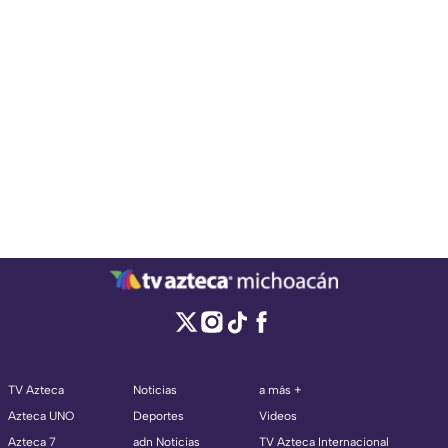
TV Azteca
Noticias
a más +
Azteca UNO
Deportes
Videos
Azteca 7
adn Noticias
TV Azteca Internacional