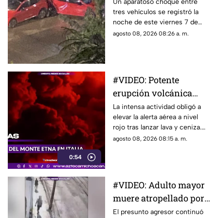
daños materiales en
Un aparatoso choque entre
tres vehículos se registró la
Zitácuaro
noche de este viernes 7 de
agosto sobre la Avenida
agosto 08, 2026 08:26 a. m.
Revolución Sur, frente al lugar
que anteriormente era
conocido como El Pulpo Loco,
en Zitácuaro.
#VIDEO: Potente
erupción volcánica
lanza fuentes de lava.
La intensa actividad obligó a
elevar la alerta aérea a nivel
rojo tras lanzar lava y ceniza.
Vuelos fueron suspendidos.
agosto 08, 2026 08:15 a. m.
0:54
#VIDEO: Adulto mayor
muere atropellado por
tráiler tras ser
El presunto agresor continuó