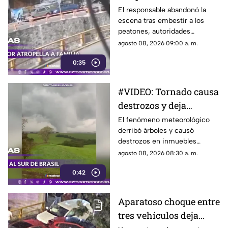
y se da a la fuga
El responsable abandonó la
escena tras embestir a los
peatones, autoridades
iniciaron las investigaciones
agosto 08, 2026 09:00 a. m.
para identificar al responsable.
0:35
#VIDEO: Tornado causa
destrozos y deja
severos daños
El fenómeno meteorológico
derribó árboles y causó
destrozos en inmuebles
aledaños. Cuerpos de rescate
agosto 08, 2026 08:30 a. m.
evalúan la zona.
0:42
Aparatoso choque entre
tres vehículos deja