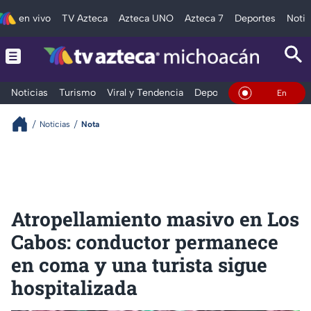
en vivo
TV Azteca
Azteca UNO
Azteca 7
Deportes
Notic
Noticias
Turismo
Viral y Tendencia
Deportes
Espectáculos
En Vivo
Noticias
Nota
Atropellamiento masivo en Los
Cabos: conductor permanece
en coma y una turista sigue
hospitalizada