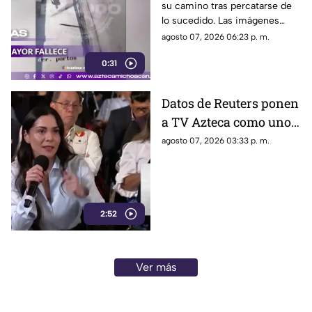
su camino tras percatarse de
empujado.
lo sucedido. Las imágenes
causaron indignación en redes
agosto 07, 2026 06:23 p. m.
sociales.
0:31
Datos de Reuters ponen
a TV Azteca como uno
de los medios con
agosto 07, 2026 03:33 p. m.
mayor alcance en
México, tras polémica
por cifras en La
Mañanera
2:52
Ver más