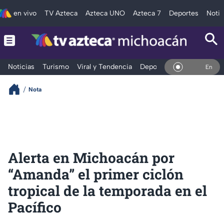
en vivo
TV Azteca
Azteca UNO
Azteca 7
Deportes
Notic
Noticias
Turismo
Viral y Tendencia
Deportes
Espectáculos
En Vivo
Nota
Alerta en Michoacán por
“Amanda” el primer ciclón
tropical de la temporada en el
Pacífico