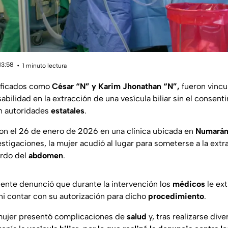
13:58
1 minuto lectura
ificados como
César “N” y Karim Jhonathan “N”,
fueron vincu
bilidad en la extracción de una vesícula biliar sin el consent
on autoridades
estatales
.
on el 26 de enero de 2026 en una clínica ubicada en
Numarán
stigaciones, la mujer acudió al lugar para someterse a la ext
erdo del
abdomen
.
iente denunció que durante la intervención los
médicos
le ext
e ni contar con su autorización para dicho
procedimiento
.
 mujer presentó complicaciones de
salud
y, tras realizarse div