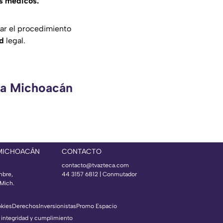
los médicos.
ar el procedimiento
ad
legal.
eca Michoacán
 MICHOACÁN
CONTACTO
contacto@tvazteca.com
mbre,
44 3157 6812
| Conmutador
Mich.
okies
Derechos
Inversionistas
Promo Espacio
 integridad y cumplimiento