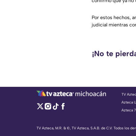
confirmó que ya no 
Por estos hechos, 
judicial mientras c
¡No te pierd
TV Azte
Azteca 
Azteca 7
TV Azteca, M.R. & ©, TV Azteca, S.A.B. de C.V. Todos los d