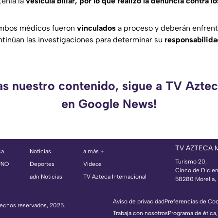
tenía la
vesícula biliar, por lo que realizó la denuncia contra 
ambos médicos fueron
vinculados
a proceso y deberán enfrent
ontinúan las investigaciones para determinar su
responsabilid
as nuestro contenido, sigue a TV Azt
en Google News!
TV AZTECA
ca
Noticias
a más +
Turismo 20,
UNO
Deportes
Videos
Cinco de Dicie
adn Noticias
TV Azteca Internacional
58280 Morelia, 
Aviso de privacidad
Preferencias de Co
erechos reservados, 2025.
Trabaja con nosotros
Programa de ética,