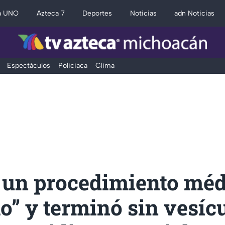
a UNO
Azteca 7
Deportes
Noticias
adn Noticias
Espectáculos
Policiaca
Clima
r un procedimiento mé
lo” y terminó sin vesícu