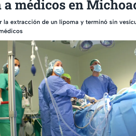
 a médicos en Michoa
r la extracción de un lipoma y terminó sin vesícu
 médicos