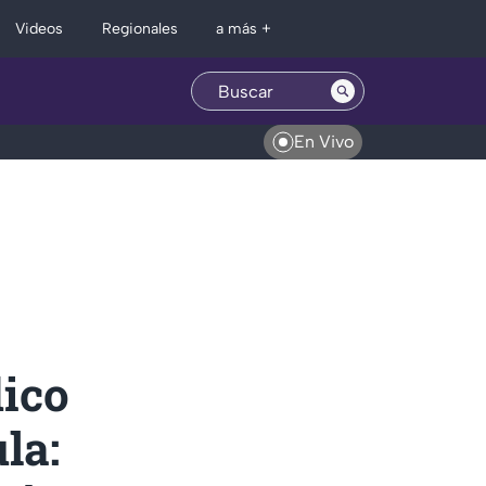
Regionales
Videos
a más +
En Vivo
dico
la: