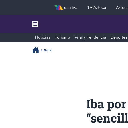
en vivo
TV Azteca
Aztec
Noticias
Turismo
Viral y Tendencia
Deportes
Nota
Iba po
“sencil