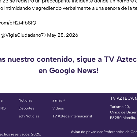
a 23 se registró un preocupante incidente donde un hombre 
eo intimidando y agrediendo verbalmente a una señora de la t
r.com/bH2i4fb8fQ
 (@VigiaCiudadano7)
May 28, 2026
as nuestro contenido, sigue a TV Azt
en Google News!
TV AZTECA
ca
Noticias
a más +
Turismo 20,
UNO
Deportes
Videos
Cinco de Dicie
adn Noticias
TV Azteca Internacional
58280 Morelia, 
Aviso de privacidad
Preferencias de Co
erechos reservados, 2025.