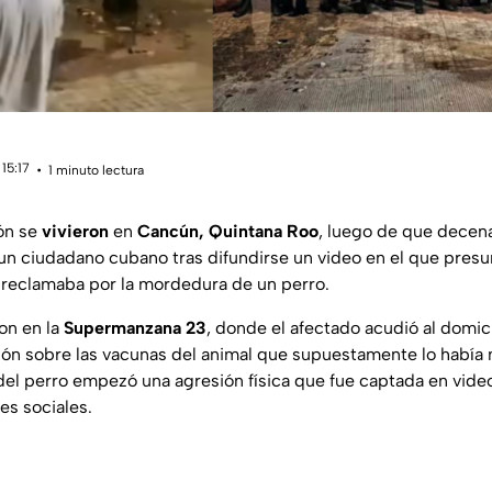
15:17
1 minuto lectura
ón se
vivieron
en
Cancún, Quintana Roo
, luego de que decen
a un ciudadano cubano tras difundirse un video en el que pre
 reclamaba por la mordedura de un perro.
on en la
Supermanzana 23
, donde el afectado acudió al domici
ión sobre las vacunas del animal que supuestamente lo había 
el perro empezó una agresión física que fue captada en vide
s sociales.