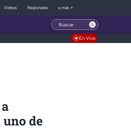
Regionales
Videos
a más +
En Vivo
 a
a uno de