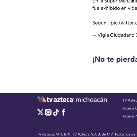
En la Súper Manzan
fue exhibido en vid
Según…
pic.twitte
— Vigia Ciudadano
¡No te pierd
TV Azte
Azteca 
Azteca 7
TV Azteca, M.R. & ©, TV Azteca, S.A.B. de C.V. Todos los d