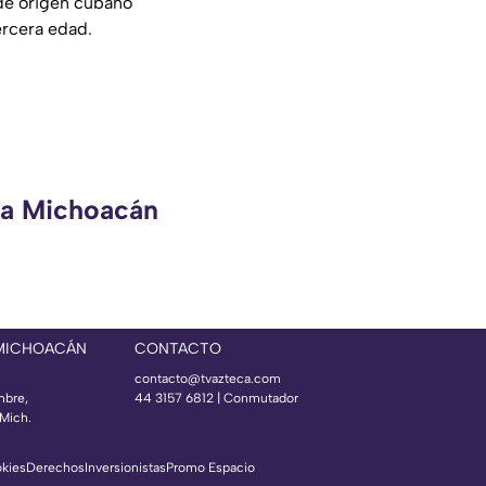
de origen cubano
ercera edad.
eca Michoacán
 MICHOACÁN
CONTACTO
contacto@tvazteca.com
mbre,
44 3157 6812
| Conmutador
Mich.
okies
Derechos
Inversionistas
Promo Espacio