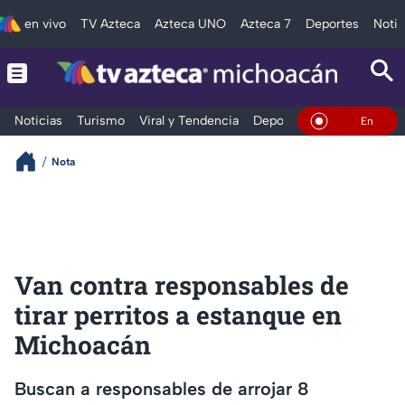
en vivo
TV Azteca
Azteca UNO
Azteca 7
Deportes
Notic
Noticias
Turismo
Viral y Tendencia
Deportes
Espectáculos
En Vivo
Nota
Van contra responsables de
tirar perritos a estanque en
Michoacán
Buscan a responsables de arrojar 8