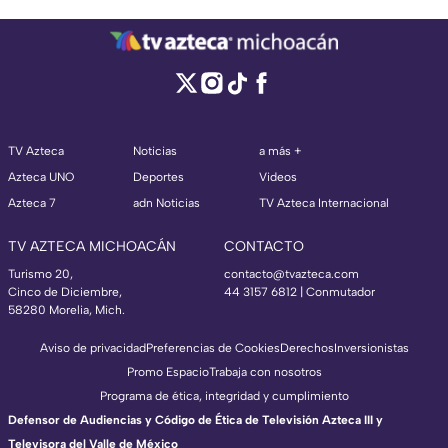
TV Azteca
Noticias
a más +
Azteca UNO
Deportes
Videos
Azteca 7
adn Noticias
TV Azteca Internacional
TV AZTECA MICHOACÁN
CONTACTO
Turismo 20,
contacto@tvazteca.com
Cinco de Diciembre,
44 3157 6812
| Conmutador
58280 Morelia, Mich.
Aviso de privacidad
Preferencias de Cookies
Derechos
Inversionistas
Promo Espacio
Trabaja con nosotros
Programa de ética, integridad y cumplimiento
Defensor de Audiencias y Código de Ética de Televisión Azteca III y
Televisora del Valle de México