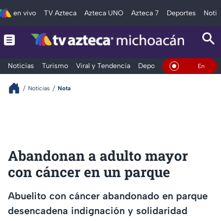
en vivo
TV Azteca
Azteca UNO
Azteca 7
Deportes
Notic
Noticias
Turismo
Viral y Tendencia
Deportes
Espectáculos
En Vivo
Noticias
Nota
Abandonan a adulto mayor
con cáncer en un parque
Abuelito con cáncer abandonado en parque
desencadena indignación y solidaridad