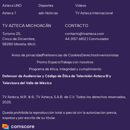
Azteca UNO
Deportes
Videos
Azteca 7
adn Noticias
TV Azteca Internacional
TV AZTECA MICHOACÁN
CONTACTO
Turismo 20,
contacto@tvazteca.com
Cinco de Diciembre,
44 3157 6812
| Conmutador
58280 Morelia, Mich.
Aviso de privacidad
Preferencias de Cookies
Derechos
Inversionistas
Promo Espacio
Trabaja con nosotros
Programa de ética, integridad y cumplimiento
Defensor de Audiencias y Código de Ética de Televisión Azteca III y
Televisora del Valle de México
TV Azteca, M.R. & ©, TV Azteca, S.A.B. de C.V. Todos los derechos reservados,
2025.
Queda prohibida la reproducción total o parcial sin la autorización previa,
expresa y por escrito de su titular.