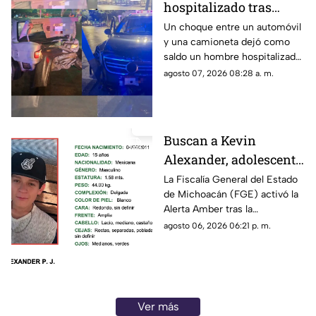
hospitalizado tras
fuerte choque en
Un choque entre un automóvil
y una camioneta dejó como
Zitácuaro; menor sufre
saldo un hombre hospitalizado
crisis de ansiedad
y un menor con crisis de
agosto 07, 2026 08:28 a. m.
ansiedad durante los últimos
minutos de la noche del
jueves, en el cruce de la
avenida Revolución Sur y Mora
Buscan a Kevin
del Cañonazo, en Zitácuaro.
Alexander, adolescente
de 15 años
La Fiscalía General del Estado
de Michoacán (FGE) activó la
desaparecido en
Alerta Amber tras la
Puruándiro,
desaparición del adolescente
agosto 06, 2026 06:21 p. m.
Michoacán; activan
Kevin Alexander P. J., de 15
Alerta Amber
años de edad, quien fue visto
por última vez el pasado 1 de
agosto de 2026 en el
municipio de Puruándiro.
Ver más