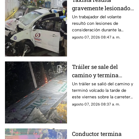
gravemente lesionado
tras estrellarse contra
Un trabajador del volante
resultó con lesiones de
un puente en el
consideración durante la
libramiento
madrugada de este viernes,
agosto 07, 2026 08:47 a. m.
luego de que el taxi que
conducía se impactara
violentamente contra la base
del puente a desnivel ubicado
Tráiler se sale del
en el cruce del Bulevar
camino y termina
Industrial y el Libramiento
Oriente, en Uruapan.
volcado en la carretera
Un tráiler se salió del camino y
terminó volcado la tarde de
libre Pátzcuaro–
este viernes sobre la carretera
Uruapan
libre Pátzcuaro–Uruapan, a la
agosto 07, 2026 08:37 a. m.
altura del Puente de Ajuno, lo
que generó la movilización de
cuerpos de emergencia y
autoridades.
Conductor termina