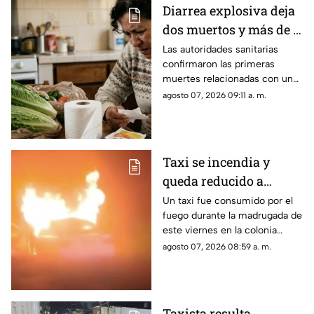
Diarrea explosiva deja
dos muertos y más de 11
mil casos registrados
Las autoridades sanitarias
confirmaron las primeras
con ciclosporiasis
muertes relacionadas con un
brote multiestatal de
agosto 07, 2026 09:11 a. m.
ciclosporiasis en Estados
Unidos, una infección
provocada por un parásito que
puede causar diarrea intensa y
Taxi se incendia y
deshidratación.
queda reducido a
chatarra durante la
Un taxi fue consumido por el
fuego durante la madrugada de
madrugada
este viernes en la colonia
Emiliano Zapata, en Uruapan,
agosto 07, 2026 08:59 a. m.
dejando pérdidas materiales
de consideración, aunque por
fortuna no se reportaron
personas lesionadas.
Taxista resulta