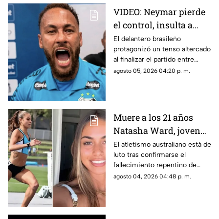
VIDEO: Neymar pierde
el control, insulta a
aficionados y provoca a
El delantero brasileño
protagonizó un tenso altercado
rivales tras triunfo del
al finalizar el partido entre
Santos
Santos y Remo en la Copa de
agosto 05, 2026 04:20 p. m.
Brasil; tuvo que ser contenido
por elementos de seguridad y
compañeros.
Muere a los 21 años
Natasha Ward, joven
promesa del atletismo
El atletismo australiano está de
luto tras confirmarse el
australiano
fallecimiento repentino de
Natasha Ward, una de sus
agosto 04, 2026 04:48 p. m.
jóvenes corredoras con mayor
proyección, a los 21 años. La
noticia fue comunicada por
Athletics New South Wales