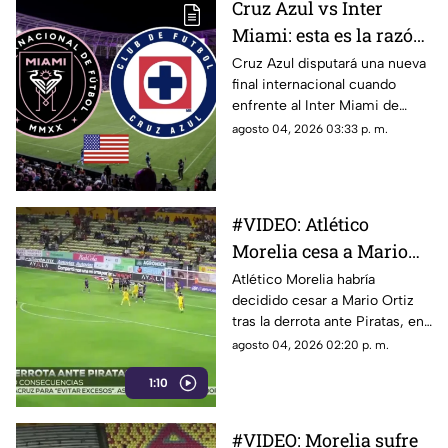
Cruz Azul vs Inter
(NSW) y el Sutherland District
Miami: esta es la razón
Athletics Club, quienes
solicitaron respeto y
por la que la
Cruz Azul disputará una nueva
privacidad para la familia
final internacional cuando
Campeones Cup 2026
durante este momento.
enfrente al Inter Miami de
se jugará en Estados
Lionel Messi en la Campeones
agosto 04, 2026 03:33 p. m.
Unidos
Cup 2026, un duelo que ha
generado dudas entre los
aficionados, especialmente
sobre por qué el partido se
#VIDEO: Atlético
jugará en Estados Unidos y no
Morelia cesa a Mario
en México, pese a que La
Máquina llega como campeón
Ortiz tras derrota
Atlético Morelia habría
del Campeón de Campeones.
decidido cesar a Mario Ortiz
tras la derrota ante Piratas, en
apenas la jornada 2 del
agosto 04, 2026 02:20 p. m.
Apertura 2026.
1:10
#VIDEO: Morelia sufre