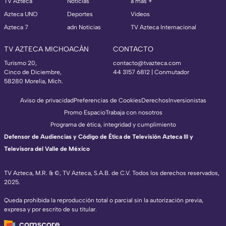
TV Azteca
Noticias
a más +
Azteca UNO
Deportes
Videos
Azteca 7
adn Noticias
TV Azteca Internacional
TV AZTECA MICHOACÁN
CONTACTO
Turismo 20,
contacto@tvazteca.com
Cinco de Diciembre,
44 3157 6812
| Conmutador
58280 Morelia, Mich.
Aviso de privacidad
Preferencias de Cookies
Derechos
Inversionistas
Promo Espacio
Trabaja con nosotros
Programa de ética, integridad y cumplimiento
Defensor de Audiencias y Código de Ética de Televisión Azteca III y
Televisora del Valle de México
TV Azteca, M.R. & ©, TV Azteca, S.A.B. de C.V. Todos los derechos reservados,
2025.
Queda prohibida la reproducción total o parcial sin la autorización previa,
expresa y por escrito de su titular.