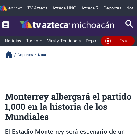
en vivo
TV Azteca
Azteca UNO
Azteca 7
Deportes
Notic
Noticias
Turismo
Viral y Tendencia
Deportes
Espectáculos
En Vivo
Deportes
Nota
Monterrey albergará el partido
1,000 en la historia de los
Mundiales
El Estadio Monterrey será escenario de un