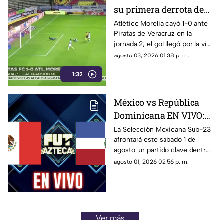
su primera derrota del
torneo
Atlético Morelia cayó 1-0 ante
Piratas de Veracruz en la
jornada 2; el gol llegó por la vía
penal en el segundo tiempo.
agosto 03, 2026 01:38 p. m.
1:32
México vs República
Dominicana EN VIVO:
dónde ver GRATIS el
La Selección Mexicana Sub-23
afrontará este sábado 1 de
partido HOY
agosto un partido clave dentro
de la fase de grupos de los
agosto 01, 2026 02:56 p. m.
Juegos Centroamericanos y
del Caribe Santo Domingo
2026, cuando se enfrente a
República Dominicana,
selección anfitriona del
Ver más