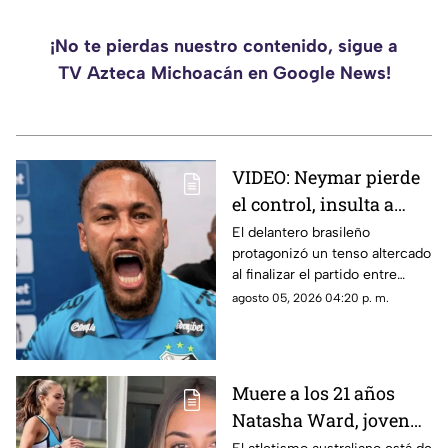
¡No te pierdas nuestro contenido, sigue a
TV Azteca Michoacán en Google News!
VIDEO: Neymar pierde
el control, insulta a
aficionados y provoca a
El delantero brasileño
protagonizó un tenso altercado
rivales tras triunfo del
al finalizar el partido entre
Santos
Santos y Remo en la Copa de
agosto 05, 2026 04:20 p. m.
Brasil; tuvo que ser contenido
por elementos de seguridad y
compañeros.
Muere a los 21 años
Natasha Ward, joven
promesa del atletismo