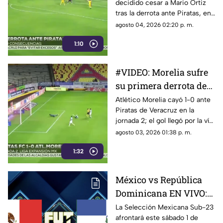
decidido cesar a Mario Ortiz
tras la derrota ante Piratas, en
apenas la jornada 2 del
agosto 04, 2026 02:20 p. m.
Apertura 2026.
1:10
#VIDEO: Morelia sufre
su primera derrota del
torneo
Atlético Morelia cayó 1-0 ante
Piratas de Veracruz en la
jornada 2; el gol llegó por la vía
penal en el segundo tiempo.
agosto 03, 2026 01:38 p. m.
1:32
México vs República
Dominicana EN VIVO:
dónde ver GRATIS el
La Selección Mexicana Sub-23
afrontará este sábado 1 de
partido HOY