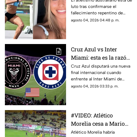
El atletismo australiano está de
luto tras confirmarse el
australiano
fallecimiento repentino de
Natasha Ward, una de sus
agosto 04, 2026 04:48 p. m.
jóvenes corredoras con mayor
proyección, a los 21 años. La
noticia fue comunicada por
Athletics New South Wales
Cruz Azul vs Inter
(NSW) y el Sutherland District
Miami: esta es la razón
Athletics Club, quienes
solicitaron respeto y
por la que la
Cruz Azul disputará una nueva
privacidad para la familia
final internacional cuando
Campeones Cup 2026
durante este momento.
enfrente al Inter Miami de
se jugará en Estados
Lionel Messi en la Campeones
agosto 04, 2026 03:33 p. m.
Unidos
Cup 2026, un duelo que ha
generado dudas entre los
aficionados, especialmente
sobre por qué el partido se
#VIDEO: Atlético
jugará en Estados Unidos y no
Morelia cesa a Mario
en México, pese a que La
Máquina llega como campeón
Ortiz tras derrota
Atlético Morelia habría
del Campeón de Campeones.