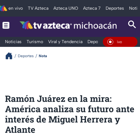
en vivo
TV Azteca
Azteca UNO
Azteca 7
Deportes
Notic
Noticias
Turismo
Viral y Tendencia
Deportes
Espectáculos
En Vivo
Deportes
Nota
Ramón Juárez en la mira:
América analiza su futuro ante
interés de Miguel Herrera y
Atlante