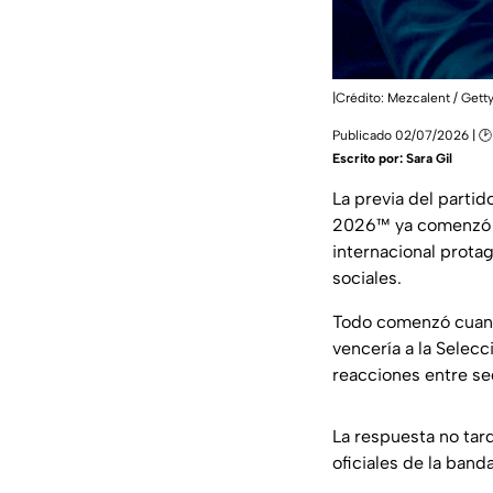
|Crédito: Mezcalent / Gett
Publicado 02/07/2026 | 🕑
Escrito por:
Sara Gil
La previa del partid
2026™ ya comenzó a 
internacional prota
sociales.
Todo comenzó cua
vencería a la Selec
reacciones entre s
La respuesta no tard
oficiales de la ban