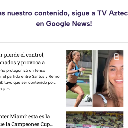
as nuestro contenido, sigue a TV Azt
en Google News!
 pierde el control,
ionados y provoca a
riunfo del Santos
leño protagonizó un tenso
zar el partido entre Santos y Remo
il; tuvo que ser contenido por
ridad y compañeros.
0 p. m.
nter Miami: esta es la
que la Campeones Cup