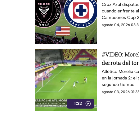
2026 se jugar
Cruz Azul disputar
cuando enfrente al
Campeones Cup 20
dudas entre los af
agosto 04, 2026 03:3
por qué el partido
en México, pese a
campeón del Cam
#VIDEO: Morel
derrota del to
Atlético Morelia c
en la jornada 2; el 
segundo tiempo.
agosto 03, 2026 01:38
1:32