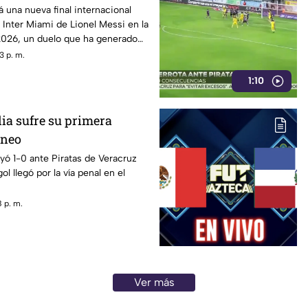
á en Estados Unidos
á una nueva final internacional
 Inter Miami de Lionel Messi en la
26, un duelo que ha generado
icionados, especialmente sobre
3 p. m.
 se jugará en Estados Unidos y no
1:10
 que La Máquina llega como
peón de Campeones.
ia sufre su primera
rneo
ayó 1-0 ante Piratas de Veracruz
gol llegó por la vía penal en el
 p. m.
Ver más