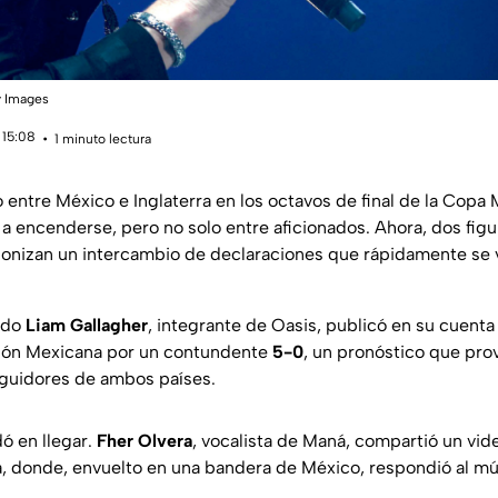
y Images
 15:08
1 minuto lectura
o entre México e Inglaterra en los octavos de final de la Copa 
encenderse, pero no solo entre aficionados. Ahora, dos figu
gonizan un intercambio de declaraciones que rápidamente se vo
ndo
Liam Gallagher
, integrante de Oasis, publicó en su cuenta
ción Mexicana por un contundente
5-0
, un pronóstico que pro
eguidores de ambos países.
ó en llegar.
Fher Olvera
, vocalista de Maná, compartió un vid
da, donde, envuelto en una bandera de México, respondió al mú