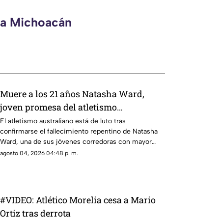
eca Michoacán
Muere a los 21 años Natasha Ward,
joven promesa del atletismo
australiano
El atletismo australiano está de luto tras
confirmarse el fallecimiento repentino de Natasha
Ward, una de sus jóvenes corredoras con mayor
proyección, a los 21 años. La noticia fue comunicada
agosto 04, 2026 04:48 p. m.
por Athletics New South Wales (NSW) y el
Sutherland District Athletics Club, quienes
solicitaron respeto y privacidad para la familia
durante este momento.
#VIDEO: Atlético Morelia cesa a Mario
Ortiz tras derrota