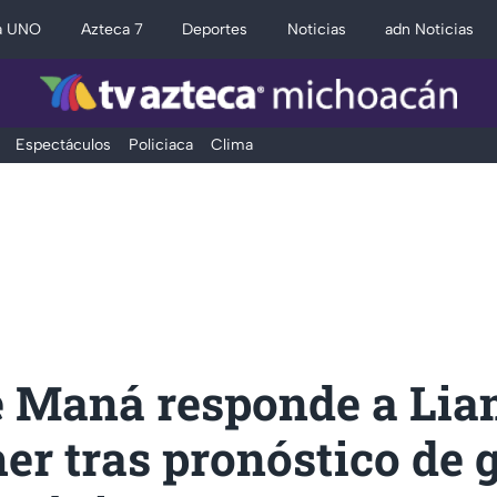
a UNO
Azteca 7
Deportes
Noticias
adn Noticias
Espectáculos
Policiaca
Clima
e Maná responde a Li
er tras pronóstico de 