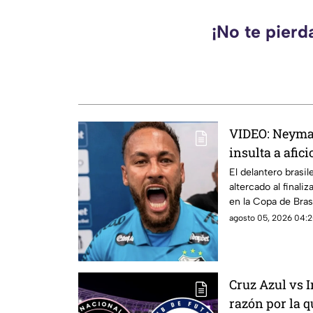
¡No te pierd
VIDEO: Neymar
insulta a afic
rivales tras t
El delantero brasi
altercado al finali
en la Copa de Bras
elementos de segu
agosto 05, 2026 04:2
Cruz Azul vs I
razón por la 