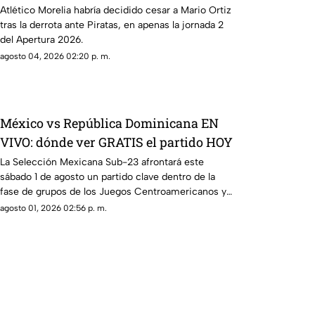
Atlético Morelia habría decidido cesar a Mario Ortiz
tras la derrota ante Piratas, en apenas la jornada 2
del Apertura 2026.
agosto 04, 2026 02:20 p. m.
México vs República Dominicana EN
VIVO: dónde ver GRATIS el partido HOY
La Selección Mexicana Sub-23 afrontará este
sábado 1 de agosto un partido clave dentro de la
fase de grupos de los Juegos Centroamericanos y
del Caribe Santo Domingo 2026, cuando se
agosto 01, 2026 02:56 p. m.
enfrente a República Dominicana, selección
anfitriona del certamen.