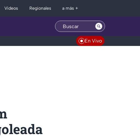
Regionales
Videos
a más +
En Vivo
am
goleada