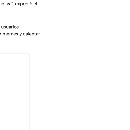
s va", expresó el
 usuarios
ar memes y calentar