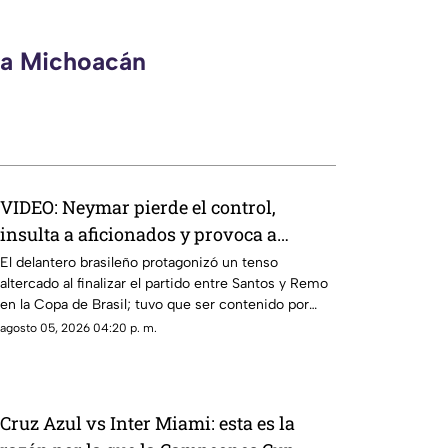
eca Michoacán
VIDEO: Neymar pierde el control,
insulta a aficionados y provoca a
rivales tras triunfo del Santos
El delantero brasileño protagonizó un tenso
altercado al finalizar el partido entre Santos y Remo
en la Copa de Brasil; tuvo que ser contenido por
elementos de seguridad y compañeros.
agosto 05, 2026 04:20 p. m.
Cruz Azul vs Inter Miami: esta es la