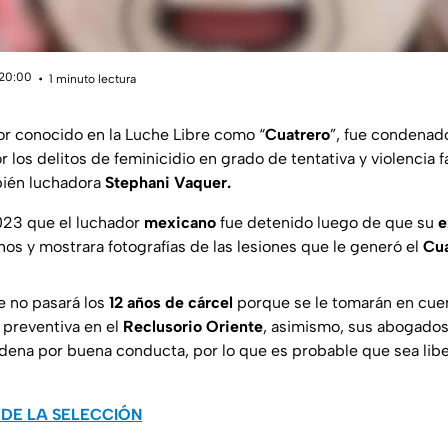
 20:00
1 minuto lectura
or conocido en la Luche Libre como “
Cuatrero
”, fue condenado
 los delitos de feminicidio en grado de tentativa y violencia f
mbién luchadora
Stephani Vaquer.
023 que el luchador
mexicano
fue detenido luego de que su
e
s y mostrara fotografías de las lesiones que le generó el
Cua
 no pasará los
12 años de cárcel
porque se le tomarán en cue
 preventiva en el
Reclusorio Oriente
, asimismo, sus abogado
dena por buena conducta, por lo que es probable que sea lib
 DE LA SELECCIÓN