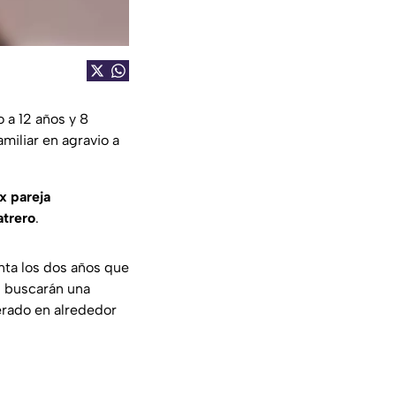
 a 12 años y 8
amiliar en agravio a
x pareja
trero
.
nta los dos años que
s buscarán una
erado en alrededor