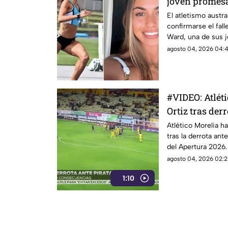
joven promesa
australiano
El atletismo austra
confirmarse el fal
Ward, una de sus 
proyección, a los 
agosto 04, 2026 04:4
por Athletics New
Sutherland Distric
solicitaron respeto
durante este mom
#VIDEO: Atléti
Ortiz tras derr
Atlético Morelia h
tras la derrota ant
del Apertura 2026.
agosto 04, 2026 02:2
1:10