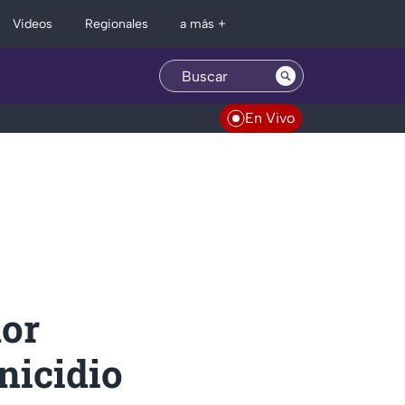
Regionales
Videos
a más +
En Vivo
dor
nicidio