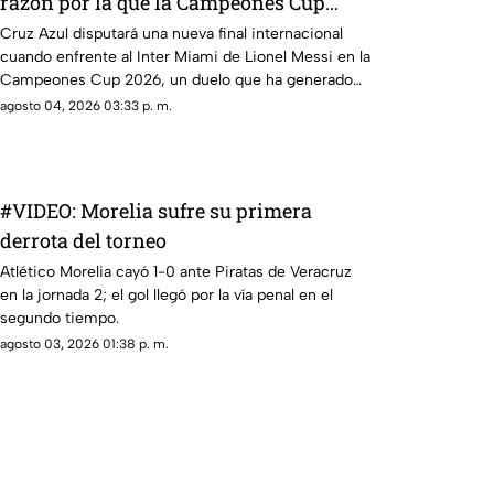
razón por la que la Campeones Cup
2026 se jugará en Estados Unidos
Cruz Azul disputará una nueva final internacional
cuando enfrente al Inter Miami de Lionel Messi en la
Campeones Cup 2026, un duelo que ha generado
dudas entre los aficionados, especialmente sobre
agosto 04, 2026 03:33 p. m.
por qué el partido se jugará en Estados Unidos y no
en México, pese a que La Máquina llega como
campeón del Campeón de Campeones.
#VIDEO: Morelia sufre su primera
derrota del torneo
Atlético Morelia cayó 1-0 ante Piratas de Veracruz
en la jornada 2; el gol llegó por la vía penal en el
segundo tiempo.
agosto 03, 2026 01:38 p. m.