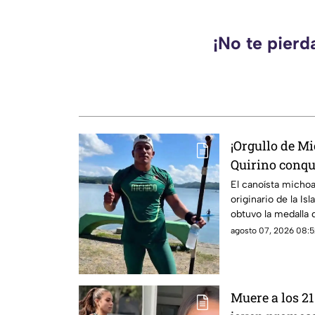
¡No te pierd
¡Orgullo de M
Quirino conqu
para México 
El canoísta micho
originario de la Is
obtuvo la medalla 
metros durante lo
agosto 07, 2026 08:5
Caribe Santo Dom
presea para la del
Muere a los 2