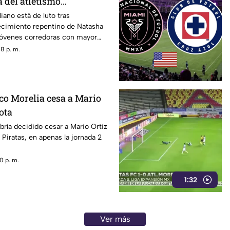
 del atletismo
liano está de luto tras
lecimiento repentino de Natasha
jóvenes corredoras con mayor
21 años. La noticia fue comunicada
8 p. m.
 South Wales (NSW) y el
t Athletics Club, quienes
 y privacidad para la familia
ento.
co Morelia cesa a Mario
ota
abría decidido cesar a Mario Ortiz
e Piratas, en apenas la jornada 2
0 p. m.
1:32
Ver más