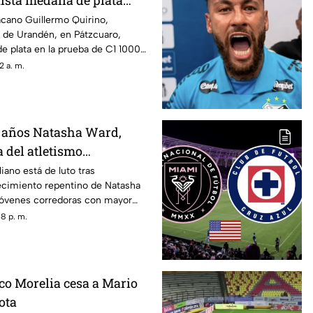
ista medalla de plata
en Santo Domingo 2026
acano Guillermo Quirino,
la de Urandén, en Pátzcuaro,
de plata en la prueba de C1 1000
s Juegos Centroamericanos y del
2 a. m.
ingo 2026, sumando una nueva
egación mexicana.
1 años Natasha Ward,
 del atletismo
liano está de luto tras
lecimiento repentino de Natasha
jóvenes corredoras con mayor
21 años. La noticia fue comunicada
8 p. m.
 South Wales (NSW) y el
t Athletics Club, quienes
 y privacidad para la familia
ento.
co Morelia cesa a Mario
ota