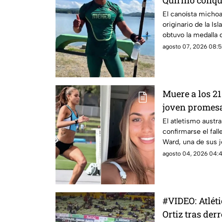
Quirino conqu
para México 
El canoísta micho
originario de la Is
obtuvo la medalla 
metros durante lo
agosto 07, 2026 08:5
Caribe Santo Dom
presea para la del
Muere a los 2
joven promesa
australiano
El atletismo austra
confirmarse el fal
Ward, una de sus 
proyección, a los 
agosto 04, 2026 04:4
por Athletics New
Sutherland Distric
solicitaron respeto
durante este mom
#VIDEO: Atléti
Ortiz tras derr