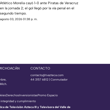
Atlético Morelia cayó 1-0 ante Piratas de Veracruz
en la jornada 2; el gol llegó por la vía penal en el
segundo tiempo.
agosto 03, 2026 01:38 p. m.
 MICHOACÁN
CONTACTO
contacto@tvazteca.com
mbre,
44 3157 6812
| Conmutador
Mich.
okies
Derechos
Inversionistas
Promo Espacio
 integridad y cumplimiento
a de Televisión Azteca III y Televisora del Valle de