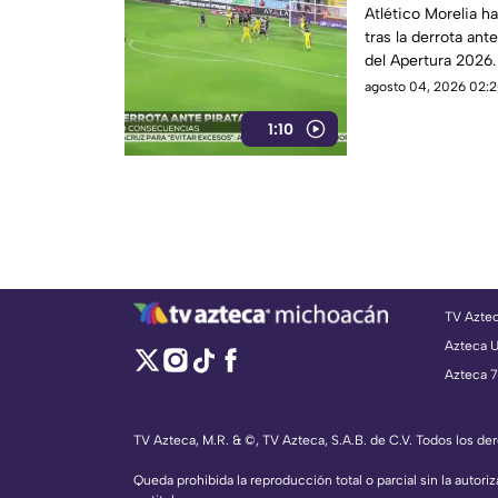
Atlético Morelia h
tras la derrota ant
del Apertura 2026.
agosto 04, 2026 02:2
1:10
TV Azte
Azteca 
Azteca 7
TV Azteca, M.R. & ©, TV Azteca, S.A.B. de C.V. Todos los d
Queda prohibida la reproducción total o parcial sin la autoriz