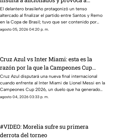
insulta a aficionados y provoca a
rivales tras triunfo del Santos
El delantero brasileño protagonizó un tenso
altercado al finalizar el partido entre Santos y Remo
en la Copa de Brasil; tuvo que ser contenido por
elementos de seguridad y compañeros.
agosto 05, 2026 04:20 p. m.
Cruz Azul vs Inter Miami: esta es la
razón por la que la Campeones Cup
2026 se jugará en Estados Unidos
Cruz Azul disputará una nueva final internacional
cuando enfrente al Inter Miami de Lionel Messi en la
Campeones Cup 2026, un duelo que ha generado
dudas entre los aficionados, especialmente sobre
agosto 04, 2026 03:33 p. m.
por qué el partido se jugará en Estados Unidos y no
en México, pese a que La Máquina llega como
campeón del Campeón de Campeones.
#VIDEO: Morelia sufre su primera
derrota del torneo