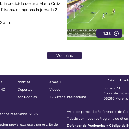
abría decidido cesar a Mario Ortiz
e Piratas, en apenas la jornada 2
0 p. m.
1:32
Ver más
TV AZTECA
ca
Noticias
a más +
Turismo 20,
UNO
Deportes
Videos
Cinco de Dicie
adn Noticias
TV Azteca Internacional
58280 Morelia, 
Aviso de privacidad
Preferencias de Co
erechos reservados, 2025.
Trabaja con nosotros
Programa de ética,
ación previa, expresa y por escrito de
Defensor de Audiencias y Código de Étic