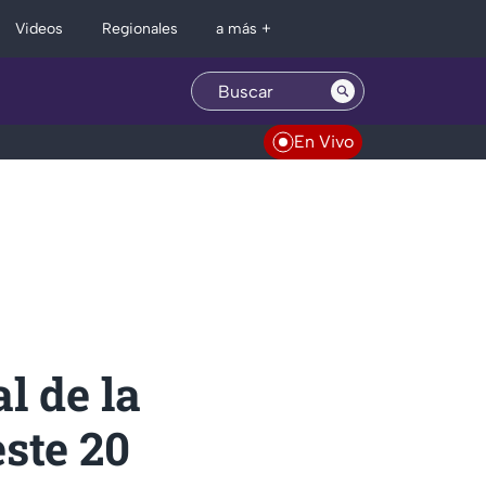
Regionales
Videos
a más +
En Vivo
l de la
ste 20