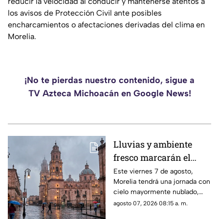
reducir la velocidad al conducir y mantenerse atentos a
los avisos de Protección Civil ante posibles
encharcamientos o afectaciones derivadas del clima en
Morelia.
¡No te pierdas nuestro contenido, sigue a
TV Azteca Michoacán en Google News!
Lluvias y ambiente
fresco marcarán el
clima de este viernes
Este viernes 7 de agosto,
Morelia tendrá una jornada con
en Morelia
cielo mayormente nublado,
ambiente fresco durante la
agosto 07, 2026 08:15 a. m.
mañana y lluvias por la tarde y