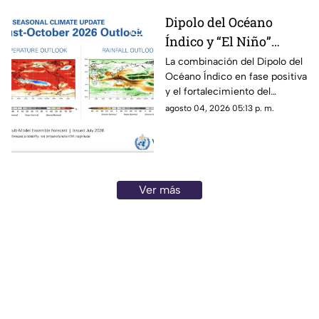
Dipolo del Océano
Índico y “El Niño”
podrían cambiar el
La combinación del Dipolo del
Océano Índico en fase positiva
clima de 2026;
y el fortalecimiento del
Michoacán se prepara
fenómeno de “El Niño” podría
agosto 04, 2026 05:13 p. m.
para lluvias irregulares
provocar cambios importantes
y sequías
en el clima durante 2026, con
periodos de lluvias intensas,
sequías y temperaturas más
elevadas en distintas regiones
Ver más
del mundo, incluyendo
posibles efectos para
Michoacán.