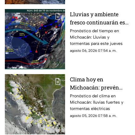
extremas, sequías y olas de
calor que podrían extender sus
Lluvias y ambiente
efectos hasta 2027.
fresco continuarán este
jueves en Michoacán
Pronóstico del tiempo en
Michoacán: Lluvias y
tormentas para este jueves
agosto 06, 2026 07:54 a. m.
Clima hoy en
Michoacán: prevén
lluvias fuertes,
Pronóstico del clima en
Michoacán: lluvias fuertes y
tormentas eléctricas y
tormentas eléctricas
ambiente caluroso
agosto 05, 2026 07:58 a. m.