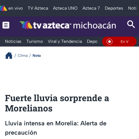
en vivo
TV Azteca
Azteca UNO
Azteca 7
Deportes
Notic
Noticias
Turismo
Viral y Tendencia
Deportes
Espectáculos
En Vivo
Clima
Nota
Fuerte lluvia sorprende a
Morelianos
Lluvia intensa en Morelia: Alerta de
precaución