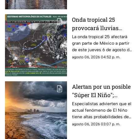
noche, de acuerdo con el
pronóstico de la Comisión
Nacional del Agua (Conagua) y
Onda tropical 25
el Servicio Meteorológico
provocará lluvias
Nacional (SMN).
intensas y riesgo de
La onda tropical 25 afectará
gran parte de México a partir
inundaciones en
de este jueves 6 de agosto de
Michoacán y otros
2026, generando condiciones
agosto 06, 2026 04:52 p. m.
estados
de lluvias fuertes, tormentas
eléctricas, vientos intensos y
posibles inundaciones en
distintas regiones del país,
Alertan por un posible
informó el Servicio
"Súper El Niño";
Meteorológico Nacional
(SMN).
científicos prevén
Especialistas advierten que el
actual fenómeno de El Niño
impactos hasta 2027
tiene altas probabilidades de
convertirse en uno de los más
agosto 06, 2026 03:07 p. m.
fuertes registrados desde la
década de 1950, con lluvias