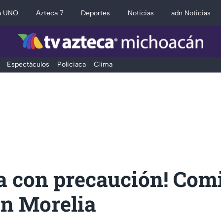
a UNO
Azteca 7
Deportes
Noticias
adn Noticias
Espectáculos
Policiaca
Clima
a con precaución! Com
en Morelia