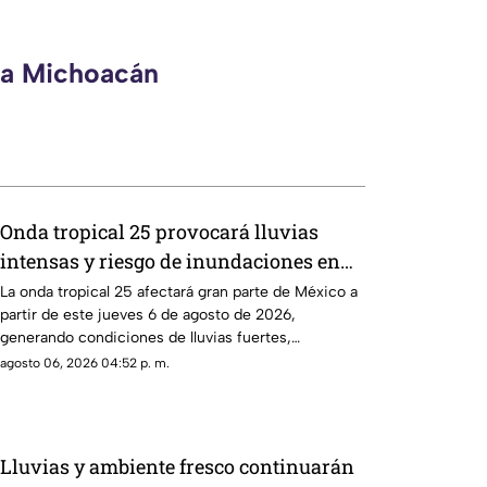
eca Michoacán
Onda tropical 25 provocará lluvias
intensas y riesgo de inundaciones en
Michoacán y otros estados
La onda tropical 25 afectará gran parte de México a
partir de este jueves 6 de agosto de 2026,
generando condiciones de lluvias fuertes,
tormentas eléctricas, vientos intensos y posibles
agosto 06, 2026 04:52 p. m.
inundaciones en distintas regiones del país, informó
el Servicio Meteorológico Nacional (SMN).
Lluvias y ambiente fresco continuarán