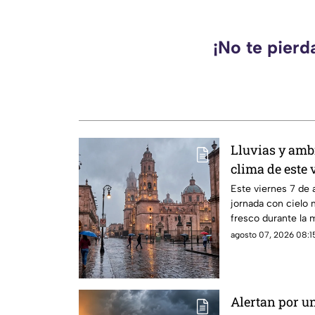
¡No te pierd
Lluvias y amb
clima de este 
Este viernes 7 de 
jornada con cielo
fresco durante la m
noche, de acuerdo 
agosto 07, 2026 08:15
Comisión Nacional
Meteorológico Nac
Alertan por un