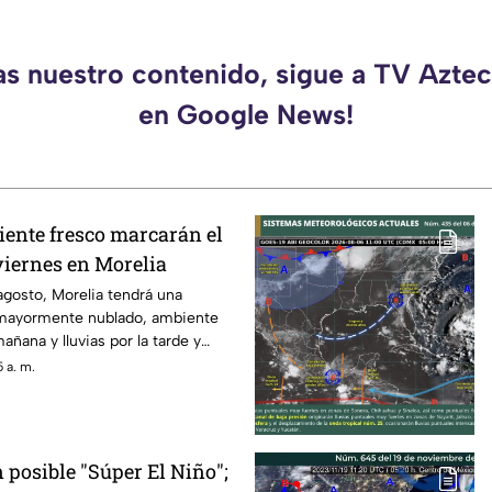
as nuestro contenido, sigue a TV Azt
en Google News!
iente fresco marcarán el
viernes en Morelia
agosto, Morelia tendrá una
 mayormente nublado, ambiente
añana y lluvias por la tarde y
con el pronóstico de la
 a. m.
 del Agua (Conagua) y el Servicio
ional (SMN).
 posible "Súper El Niño";