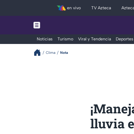
en vivo
TV Azteca
Aztec
Noticias
Turismo
Viral y Tendencia
Deportes
Clima
Nota
¡Manej
lluvia 