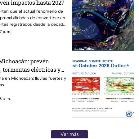
revén impactos hasta 2027
erten que el actual fenómeno de
s probabilidades de convertirse en
rtes registrados desde la década
as extremas, sequías y olas de
7 p. m.
extender sus efectos hasta 2027.
 Michoacán: prevén
s, tormentas eléctricas y
roso
ma en Michoacán: lluvias fuertes y
as
8 a. m.
Ver más