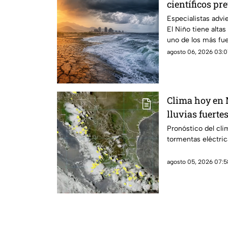
científicos p
Especialistas advi
El Niño tiene alta
uno de los más fue
de 1950, con lluvi
agosto 06, 2026 03:0
calor que podrían 
Clima hoy en
lluvias fuerte
ambiente calu
Pronóstico del cli
tormentas eléctric
agosto 05, 2026 07:5