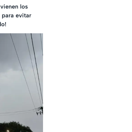
 vienen los
 para evitar
do!