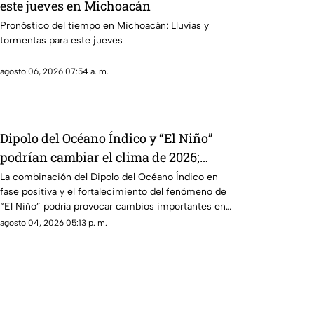
este jueves en Michoacán
Pronóstico del tiempo en Michoacán: Lluvias y
tormentas para este jueves
agosto 06, 2026 07:54 a. m.
Dipolo del Océano Índico y “El Niño”
podrían cambiar el clima de 2026;
Michoacán se prepara para lluvias
La combinación del Dipolo del Océano Índico en
fase positiva y el fortalecimiento del fenómeno de
irregulares y sequías
“El Niño” podría provocar cambios importantes en
el clima durante 2026, con periodos de lluvias
agosto 04, 2026 05:13 p. m.
intensas, sequías y temperaturas más elevadas en
distintas regiones del mundo, incluyendo posibles
efectos para Michoacán.