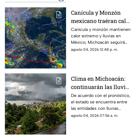
periodos de lluvias intensas,
sequías y temperaturas más
Canícula y Monzón
elevadas en distintas regiones
mexicano traéran calor
del mundo, incluyendo
posibles efectos para
extremo y fuertes
Canícula y monzón mantienen
Michoacán.
calor extremo y lluvias en
lluvias a Michoacán
México; Michoacán seguirá
con precipitaciones
agosto 04, 2026 12:48 p. m.
Clima en Michoacán:
continuarán las lluvias
fuertes este martes 4 de
De acuerdo con el pronóstico,
el estado se encuentra entre
agosto
las entidades con lluvias
puntuales muy fuertes, de 50
agosto 04, 2026 07:56 a. m.
a 75 milímetros