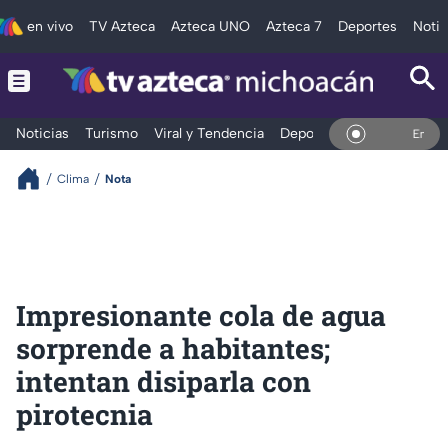
en vivo
TV Azteca
Azteca UNO
Azteca 7
Deportes
Notic
Noticias
Turismo
Viral y Tendencia
Deportes
Espectáculos
En Vivo
Clima
Nota
Impresionante cola de agua
sorprende a habitantes;
intentan disiparla con
pirotecnia