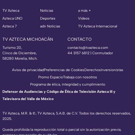
TV Azteca
Noticias
a más +
Azteca UNO
Deportes
Videos
Azteca 7
adn Noticias
TV Azteca Internacional
TV AZTECA MICHOACÁN
CONTACTO
Turismo 20,
contacto@tvazteca.com
Cinco de Diciembre,
44 3157 6812
| Conmutador
58280 Morelia, Mich.
Aviso de privacidad
Preferencias de Cookies
Derechos
Inversionistas
Promo Espacio
Trabaja con nosotros
Programa de ética, integridad y cumplimiento
Defensor de Audiencias y Código de Ética de Televisión Azteca III y
Televisora del Valle de México
TV Azteca, M.R. & ©, TV Azteca, S.A.B. de C.V. Todos los derechos reservados,
2025.
Queda prohibida la reproducción total o parcial sin la autorización previa,