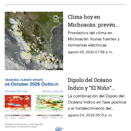
Clima hoy en
Michoacán: prevén
lluvias fuertes,
Pronóstico del clima en
Michoacán: lluvias fuertes y
tormentas eléctricas y
tormentas eléctricas
ambiente caluroso
agosto 05, 2026 07:58 a. m.
Dipolo del Océano
Índico y “El Niño”
podrían cambiar el
La combinación del Dipolo del
Océano Índico en fase positiva
clima de 2026;
y el fortalecimiento del
Michoacán se prepara
fenómeno de “El Niño” podría
agosto 04, 2026 05:13 p. m.
para lluvias irregulares
provocar cambios importantes
y sequías
en el clima durante 2026, con