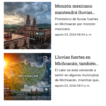
Monzón mexicano
mantendrá lluvias
fuertes en Michoacán;
Pronóstico de lluvias fuertes
en Michoacán por monzón
persiste ambiente
mexicano
cálido
agosto 03, 2026 08:00 a. m.
Lluvias fuertes en
Michoacán; también
seguirá el calor este
El calor se está volviendo a
sentir en algunos municipios
domingo
de Michoacán, mientras que
en otros se van a registrar
agosto 02, 2026 08:11 a. m.
fuertes lluvias