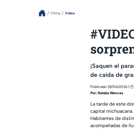
Clima
Video
#VIDEO:
sorpre
¡Saquen el para
de caída de gra
Publicado 28/06/2026 | 🕑 
Por:
Natalia Wences
La tarde de este do
capital michoacana.
Habitantes de disti
acompañadas de lluv