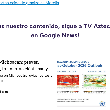
rtan caída de granizo en Morelia
as nuestro contenido, sigue a TV Azt
en Google News!
 Michoacán: prevén
s, tormentas eléctricas y
roso
ma en Michoacán: lluvias fuertes y
as
8 a. m.