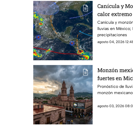
Canícula y M
calor extremo 
Michoacán
Canícula y monzón
lluvias en México
precipitaciones
agosto 04, 2026 12:48
Monzón mexic
fuertes en Mic
ambiente cáli
Pronóstico de lluv
monzón mexicano
agosto 03, 2026 08:0