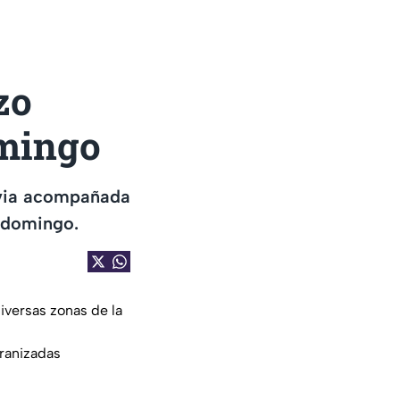
zo
omingo
luvia acompañada
e domingo.
iversas zonas de la
granizadas