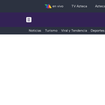
en vivo
TV Azteca
Aztec
Noticias
Turismo
Viral y Tendencia
Deportes