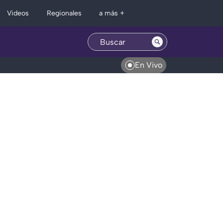
Regionales
Videos
a más +
En Vivo