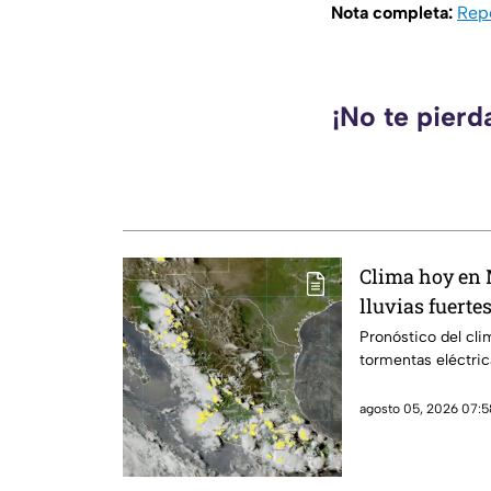
Nota completa:
Repo
¡No te pierd
Clima hoy en
lluvias fuerte
ambiente calu
Pronóstico del cli
tormentas eléctric
agosto 05, 2026 07:5