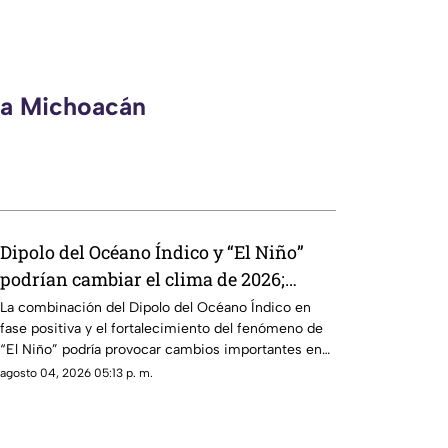
eca Michoacán
Dipolo del Océano Índico y “El Niño”
podrían cambiar el clima de 2026;
Michoacán se prepara para lluvias
La combinación del Dipolo del Océano Índico en
fase positiva y el fortalecimiento del fenómeno de
irregulares y sequías
“El Niño” podría provocar cambios importantes en
el clima durante 2026, con periodos de lluvias
agosto 04, 2026 05:13 p. m.
intensas, sequías y temperaturas más elevadas en
distintas regiones del mundo, incluyendo posibles
efectos para Michoacán.