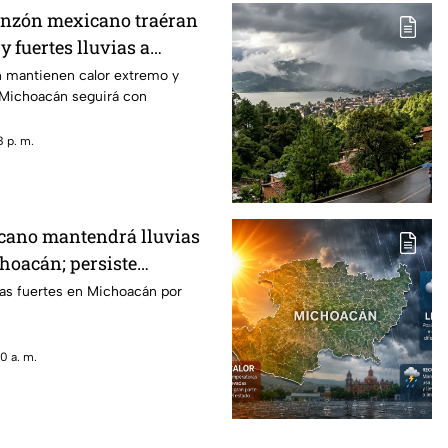
onzón mexicano traéran
y fuertes lluvias a
 mantienen calor extremo y
; Michoacán seguirá con
 p. m.
ano mantendrá lluvias
hoacán; persiste
do
ias fuertes en Michoacán por
0 a. m.