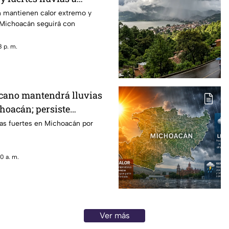
 mantienen calor extremo y
; Michoacán seguirá con
 p. m.
ano mantendrá lluvias
hoacán; persiste
do
ias fuertes en Michoacán por
0 a. m.
Ver más