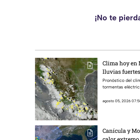
¡No te pierd
Clima hoy en
lluvias fuerte
ambiente calu
Pronóstico del cli
tormentas eléctric
agosto 05, 2026 07:5
Canícula y M
calor extremo 