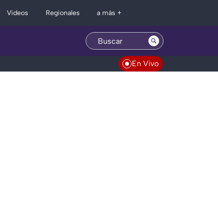
Regionales
Videos
a más +
En Vivo