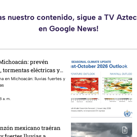
as nuestro contenido, sigue a TV Azt
en Google News!
 Michoacán: prevén
s, tormentas eléctricas y
roso
ma en Michoacán: lluvias fuertes y
as
8 a. m.
onzón mexicano traéran
y fuertes lluvias a