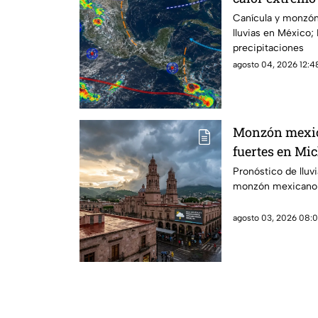
Michoacán
Canícula y monzón
lluvias en México
precipitaciones
agosto 04, 2026 12:48
Monzón mexic
fuertes en Mic
ambiente cáli
Pronóstico de lluv
monzón mexicano
agosto 03, 2026 08:0