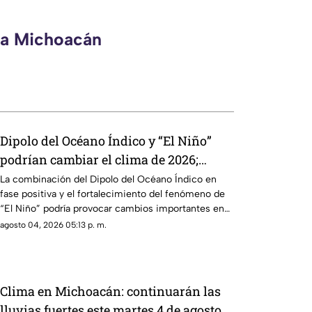
eca Michoacán
Dipolo del Océano Índico y “El Niño”
podrían cambiar el clima de 2026;
Michoacán se prepara para lluvias
La combinación del Dipolo del Océano Índico en
fase positiva y el fortalecimiento del fenómeno de
irregulares y sequías
“El Niño” podría provocar cambios importantes en
el clima durante 2026, con periodos de lluvias
agosto 04, 2026 05:13 p. m.
intensas, sequías y temperaturas más elevadas en
distintas regiones del mundo, incluyendo posibles
efectos para Michoacán.
Clima en Michoacán: continuarán las
lluvias fuertes este martes 4 de agosto