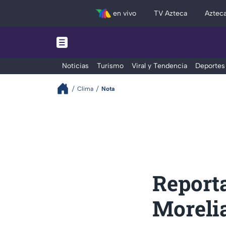
en vivo
TV Azteca
Aztec
Noticias
Turismo
Viral y Tendencia
Deportes
Clima
Nota
Reporta
Moreli