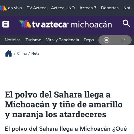
en vivo
TV Azteca
Azteca UNO
Azteca 7
Deportes
Notic
Noticias
Turismo
Viral y Tendencia
Deportes
Espectáculos
En Vivo
Clima
Nota
El polvo del Sahara llega a
Michoacán y tiñe de amarillo
y naranja los atardeceres
El polvo del Sahara llega a Michoacán ¿Qué