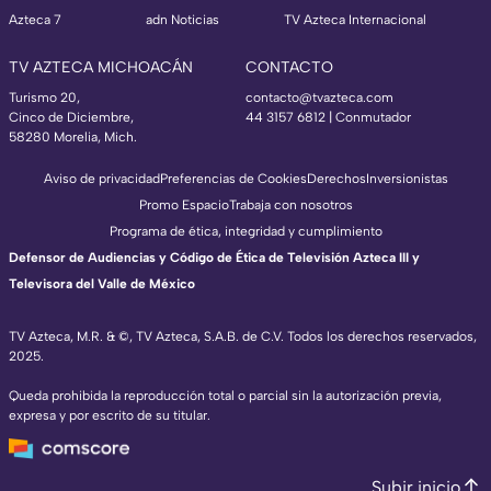
Azteca 7
adn Noticias
TV Azteca Internacional
TV AZTECA MICHOACÁN
CONTACTO
Turismo 20,
contacto@tvazteca.com
Cinco de Diciembre,
44 3157 6812
| Conmutador
58280 Morelia, Mich.
Aviso de privacidad
Preferencias de Cookies
Derechos
Inversionistas
Promo Espacio
Trabaja con nosotros
Programa de ética, integridad y cumplimiento
Defensor de Audiencias y Código de Ética de Televisión Azteca III y
Televisora del Valle de México
TV Azteca, M.R. & ©, TV Azteca, S.A.B. de C.V. Todos los derechos reservados,
2025.
Queda prohibida la reproducción total o parcial sin la autorización previa,
expresa y por escrito de su titular.
Subir inicio