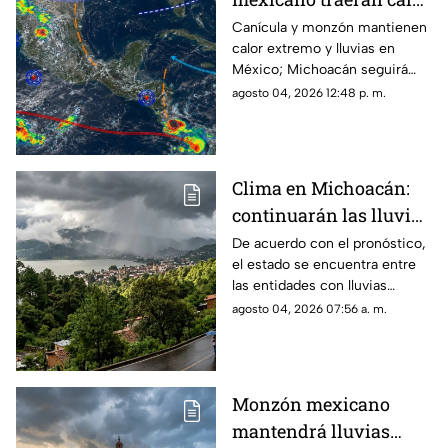
del mundo, incluyendo
posibles efectos para
extremo y fuertes
Canícula y monzón mantienen
Michoacán.
calor extremo y lluvias en
lluvias a Michoacán
México; Michoacán seguirá
con precipitaciones
agosto 04, 2026 12:48 p. m.
Clima en Michoacán:
continuarán las lluvias
fuertes este martes 4 de
De acuerdo con el pronóstico,
el estado se encuentra entre
agosto
las entidades con lluvias
puntuales muy fuertes, de 50
agosto 04, 2026 07:56 a. m.
a 75 milímetros
Monzón mexicano
mantendrá lluvias