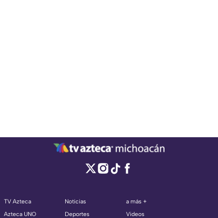
TV Azteca
Noticias
a más +
Azteca UNO
Deportes
Videos