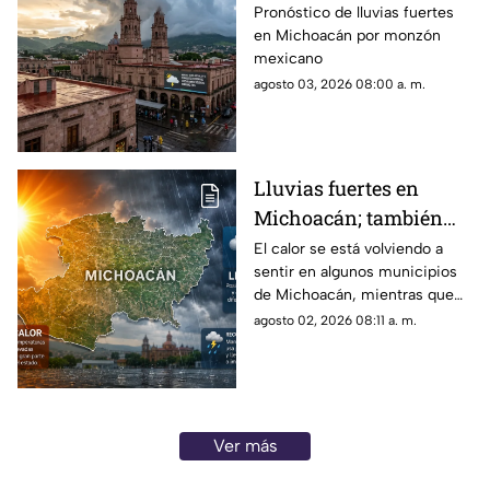
fuertes en Michoacán;
Pronóstico de lluvias fuertes
en Michoacán por monzón
persiste ambiente
mexicano
cálido
agosto 03, 2026 08:00 a. m.
Lluvias fuertes en
Michoacán; también
seguirá el calor este
El calor se está volviendo a
sentir en algunos municipios
domingo
de Michoacán, mientras que
en otros se van a registrar
agosto 02, 2026 08:11 a. m.
fuertes lluvias
Ver más