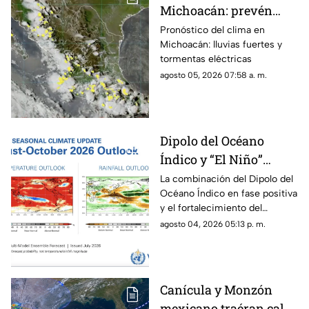
Michoacán: prevén
lluvias fuertes,
Pronóstico del clima en
Michoacán: lluvias fuertes y
tormentas eléctricas y
tormentas eléctricas
ambiente caluroso
agosto 05, 2026 07:58 a. m.
Dipolo del Océano
Índico y “El Niño”
podrían cambiar el
La combinación del Dipolo del
Océano Índico en fase positiva
clima de 2026;
y el fortalecimiento del
Michoacán se prepara
fenómeno de “El Niño” podría
agosto 04, 2026 05:13 p. m.
para lluvias irregulares
provocar cambios importantes
y sequías
en el clima durante 2026, con
periodos de lluvias intensas,
sequías y temperaturas más
Canícula y Monzón
elevadas en distintas regiones
mexicano traéran calor