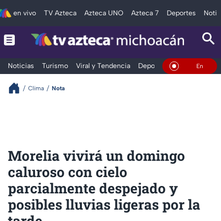
en vivo
TV Azteca
Azteca UNO
Azteca 7
Deportes
Notic
Noticias
Turismo
Viral y Tendencia
Deportes
Espectáculos
En Vivo
Clima
Nota
Morelia vivirá un domingo
caluroso con cielo
parcialmente despejado y
posibles lluvias ligeras por la
tarde