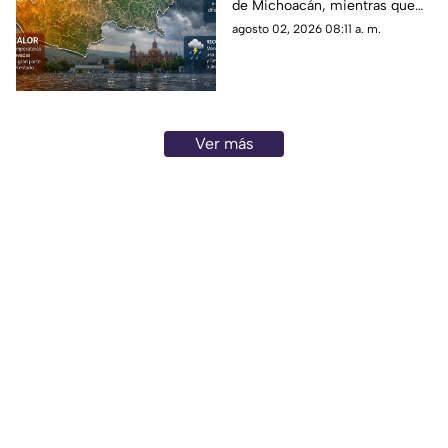
de Michoacán, mientras que
en otros se van a registrar
agosto 02, 2026 08:11 a. m.
fuertes lluvias
Ver más