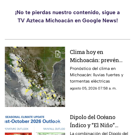
¡No te pierdas nuestro contenido, sigue a
TV Azteca Michoacán en Google News!
Clima hoy en
Michoacán: prevén
lluvias fuertes,
Pronóstico del clima en
Michoacán: lluvias fuertes y
tormentas eléctricas y
tormentas eléctricas
ambiente caluroso
agosto 05, 2026 07:58 a. m.
Dipolo del Océano
Índico y “El Niño”
podrían cambiar el
La combinación del Dipolo del