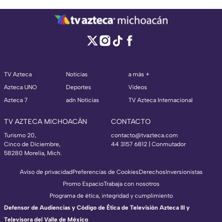
TV Azteca
Noticias
a más +
Azteca UNO
Deportes
Videos
Azteca 7
adn Noticias
TV Azteca Internacional
TV AZTECA MICHOACÁN
CONTACTO
Turismo 20,
contacto@tvazteca.com
Cinco de Diciembre,
44 3157 6812
| Conmutador
58280 Morelia, Mich.
Aviso de privacidad
Preferencias de Cookies
Derechos
Inversionistas
Promo Espacio
Trabaja con nosotros
Programa de ética, integridad y cumplimiento
Defensor de Audiencias y Código de Ética de Televisión Azteca III y
Televisora del Valle de México