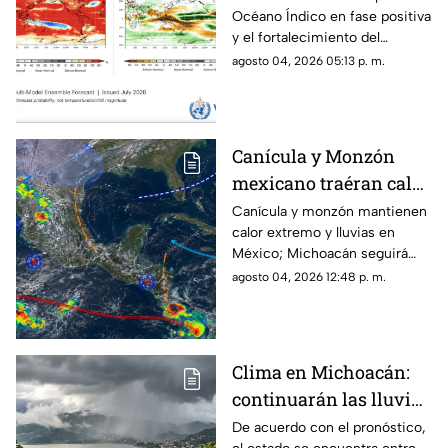
Océano Índico en fase positiva
clima de 2026;
y el fortalecimiento del
Michoacán se prepara
fenómeno de “El Niño” podría
agosto 04, 2026 05:13 p. m.
para lluvias irregulares
provocar cambios importantes
y sequías
en el clima durante 2026, con
periodos de lluvias intensas,
sequías y temperaturas más
Canícula y Monzón
elevadas en distintas regiones
mexicano traéran calor
del mundo, incluyendo
posibles efectos para
extremo y fuertes
Canícula y monzón mantienen
Michoacán.
calor extremo y lluvias en
lluvias a Michoacán
México; Michoacán seguirá
con precipitaciones
agosto 04, 2026 12:48 p. m.
Clima en Michoacán:
continuarán las lluvias
fuertes este martes 4 de
De acuerdo con el pronóstico,