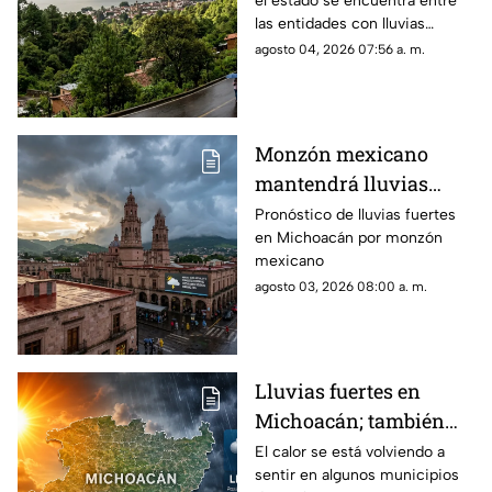
el estado se encuentra entre
agosto
las entidades con lluvias
puntuales muy fuertes, de 50
agosto 04, 2026 07:56 a. m.
a 75 milímetros
Monzón mexicano
mantendrá lluvias
fuertes en Michoacán;
Pronóstico de lluvias fuertes
en Michoacán por monzón
persiste ambiente
mexicano
cálido
agosto 03, 2026 08:00 a. m.
Lluvias fuertes en
Michoacán; también
seguirá el calor este
El calor se está volviendo a
sentir en algunos municipios
domingo