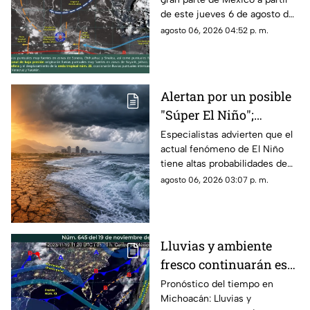
inundaciones en
de este jueves 6 de agosto de
Michoacán y otros
2026, generando condiciones
agosto 06, 2026 04:52 p. m.
estados
de lluvias fuertes, tormentas
eléctricas, vientos intensos y
posibles inundaciones en
distintas regiones del país,
Alertan por un posible
informó el Servicio
"Súper El Niño";
Meteorológico Nacional
(SMN).
científicos prevén
Especialistas advierten que el
actual fenómeno de El Niño
impactos hasta 2027
tiene altas probabilidades de
convertirse en uno de los más
agosto 06, 2026 03:07 p. m.
fuertes registrados desde la
década de 1950, con lluvias
extremas, sequías y olas de
calor que podrían extender sus
Lluvias y ambiente
efectos hasta 2027.
fresco continuarán este
jueves en Michoacán
Pronóstico del tiempo en
Michoacán: Lluvias y