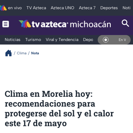
en vivo
TV Azteca
Azteca UNO
Azteca 7
Deportes
Notic
Noticias
Turismo
Viral y Tendencia
Deportes
Espectáculos
En Vivo
Clima
Nota
Clima en Morelia hoy:
recomendaciones para
protegerse del sol y el calor
este 17 de mayo