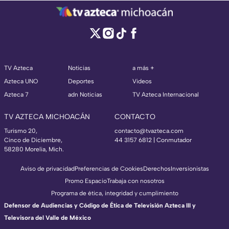
TV Azteca
Noticias
a más +
Azteca UNO
Deportes
Videos
Azteca 7
adn Noticias
TV Azteca Internacional
TV AZTECA MICHOACÁN
CONTACTO
Turismo 20,
contacto@tvazteca.com
Cinco de Diciembre,
44 3157 6812
| Conmutador
58280 Morelia, Mich.
Aviso de privacidad
Preferencias de Cookies
Derechos
Inversionistas
Promo Espacio
Trabaja con nosotros
Programa de ética, integridad y cumplimiento
Defensor de Audiencias y Código de Ética de Televisión Azteca III y
Televisora del Valle de México