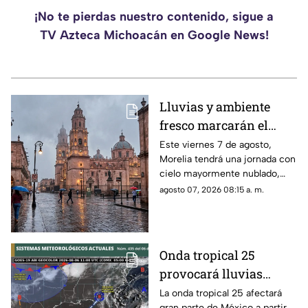
¡No te pierdas nuestro contenido, sigue a
TV Azteca Michoacán en Google News!
Lluvias y ambiente
fresco marcarán el
clima de este viernes
Este viernes 7 de agosto,
Morelia tendrá una jornada con
en Morelia
cielo mayormente nublado,
ambiente fresco durante la
agosto 07, 2026 08:15 a. m.
mañana y lluvias por la tarde y
noche, de acuerdo con el
pronóstico de la Comisión
Nacional del Agua (Conagua) y
Onda tropical 25
el Servicio Meteorológico
provocará lluvias
Nacional (SMN).
intensas y riesgo de
La onda tropical 25 afectará
gran parte de México a partir