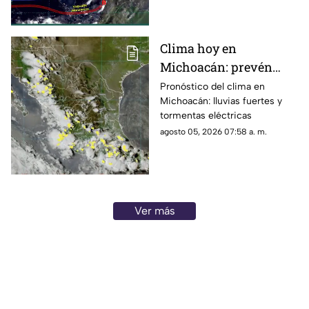
Clima hoy en
Michoacán: prevén
lluvias fuertes,
Pronóstico del clima en
Michoacán: lluvias fuertes y
tormentas eléctricas y
tormentas eléctricas
ambiente caluroso
agosto 05, 2026 07:58 a. m.
Ver más