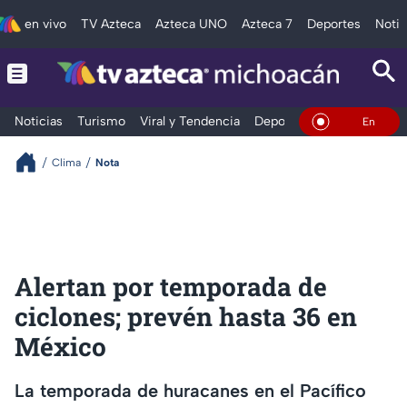
en vivo
TV Azteca
Azteca UNO
Azteca 7
Deportes
Notic
Noticias
Turismo
Viral y Tendencia
Deportes
Espectáculos
En Vivo
Clima
Nota
Alertan por temporada de
ciclones; prevén hasta 36 en
México
La temporada de huracanes en el Pacífico