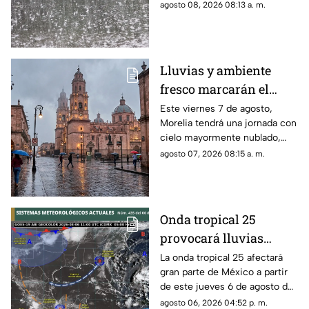
ambiente fresco y posibilidad
agosto 08, 2026 08:13 a. m.
de lluvias, por lo que el
paraguas podría convertirse en
uno de los principales
acompañantes de los
Lluvias y ambiente
morelianos durante el día.
fresco marcarán el
clima de este viernes
Este viernes 7 de agosto,
Morelia tendrá una jornada con
en Morelia
cielo mayormente nublado,
ambiente fresco durante la
agosto 07, 2026 08:15 a. m.
mañana y lluvias por la tarde y
noche, de acuerdo con el
pronóstico de la Comisión
Nacional del Agua (Conagua) y
Onda tropical 25
el Servicio Meteorológico
provocará lluvias
Nacional (SMN).
intensas y riesgo de
La onda tropical 25 afectará
gran parte de México a partir
inundaciones en
de este jueves 6 de agosto de
Michoacán y otros
2026, generando condiciones
agosto 06, 2026 04:52 p. m.