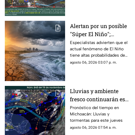
estados
de lluvias fuertes, tormentas
eléctricas, vientos intensos y
posibles inundaciones en
distintas regiones del país,
Alertan por un posible
informó el Servicio
"Súper El Niño";
Meteorológico Nacional
(SMN).
científicos prevén
Especialistas advierten que el
actual fenómeno de El Niño
impactos hasta 2027
tiene altas probabilidades de
convertirse en uno de los más
agosto 06, 2026 03:07 p. m.
fuertes registrados desde la
década de 1950, con lluvias
extremas, sequías y olas de
calor que podrían extender sus
Lluvias y ambiente
efectos hasta 2027.
fresco continuarán este
jueves en Michoacán
Pronóstico del tiempo en
Michoacán: Lluvias y
tormentas para este jueves
agosto 06, 2026 07:54 a. m.