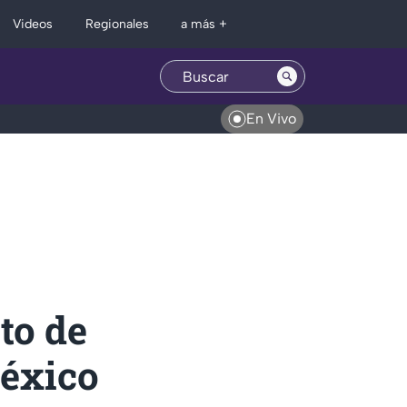
Regionales
Videos
a más +
En Vivo
to de
México