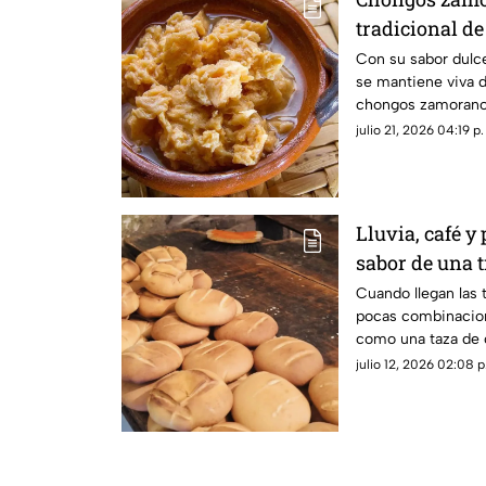
tradicional d
conquista pal
Con su sabor dulce
se mantiene viva 
chongos zamoranos
representativos de
julio 21, 2026 04:19 p.
cocina tradicional
Lluvia, café y
sabor de una 
Michoacán
Cuando llegan las 
pocas combinacion
como una taza de c
acompañada del tr
julio 12, 2026 02:08 p
producto que con e
convertido en uno 
gastronomía del es