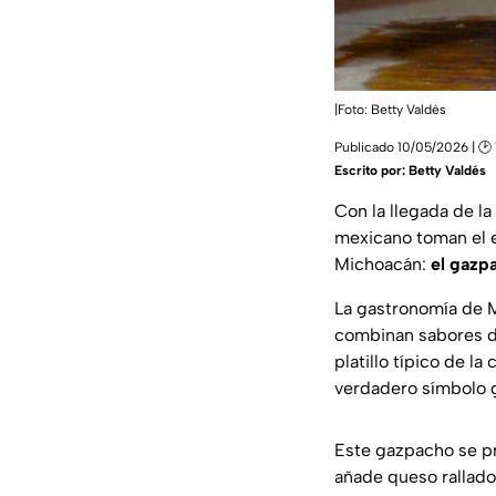
|Foto: Betty Valdés
Publicado 10/05/2026 | 🕑
Escrito por:
Betty Valdés
Con la llegada de l
mexicano toman el e
Michoacán:
el gazp
La gastronomía de M
combinan sabores de
platillo típico de l
verdadero símbolo g
Este gazpacho se pr
añade queso rallado 