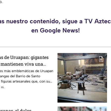
o.
as nuestro contenido, sigue a TV Azt
en Google News!
s de Uruapan: gigantes
e mantienen viva una
tenaria
ones más emblemáticas de Uruapan
angas del Barrio de Santo
figuras artesanales que, con su
ento, se han convertido en uno de
. m.
activos del tradicional Paseo de las
ración que reúne cada año a
 y visitantes.
anos, el dulce