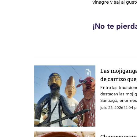
vinagre y sal al gust
¡No te pierd
Las mojiganga
de carrizo qu
tradición cen
Entre las tradici
destacan las mojig
Santiago, enormes 
colorido y movimi
julio 26, 2026 12:04 p
los principales atr
Yuntas, una celeb
cientos de familias
Chongos zamor