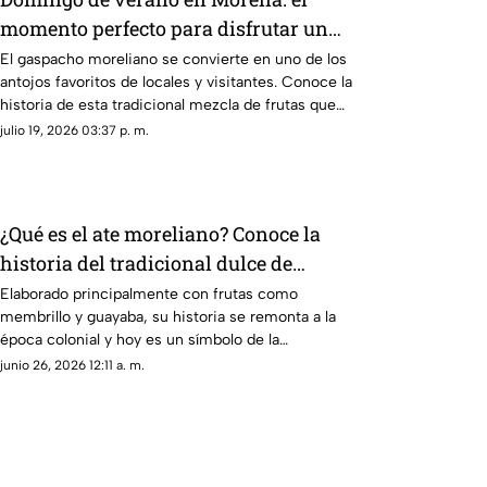
momento perfecto para disfrutar un
tradicional gaspacho
El gaspacho moreliano se convierte en uno de los
antojos favoritos de locales y visitantes. Conoce la
historia de esta tradicional mezcla de frutas que
nació en Morelia.
julio 19, 2026 03:37 p. m.
¿Qué es el ate moreliano? Conoce la
historia del tradicional dulce de
Michoacán
Elaborado principalmente con frutas como
membrillo y guayaba, su historia se remonta a la
época colonial y hoy es un símbolo de la
gastronomía de Morelia.
junio 26, 2026 12:11 a. m.