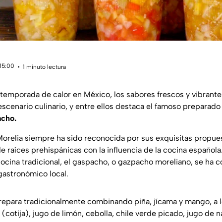
 15:00
1 minuto lectura
a temporada de calor en México, los sabores frescos y vibrant
scenario culinario, y entre ellos destaca el famoso preparado
acho.
orelia siempre ha sido reconocida por sus exquisitas propues
 raíces prehispánicas con la influencia de la cocina español
a cocina tradicional, el gaspacho, o gazpacho moreliano, se ha 
astronómico local.
epara tradicionalmente combinando piña, jícama y mango, a l
(cotija), jugo de limón, cebolla, chile verde picado, jugo de 