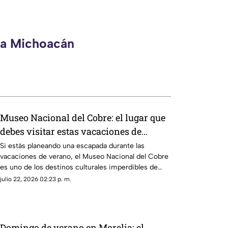
eca Michoacán
Museo Nacional del Cobre: el lugar que
debes visitar estas vacaciones de
verano en Michoacán
Si estás planeando una escapada durante las
vacaciones de verano, el Museo Nacional del Cobre
es uno de los destinos culturales imperdibles de
Michoacán. Ubicado en el Pueblo Mágico de Santa
julio 22, 2026 02:23 p. m.
Clara del Cobre, este recinto invita a conocer la
historia, el talento y la tradición artesanal que ha
dado fama internacional al municipio.
Domingo de verano en Morelia: el