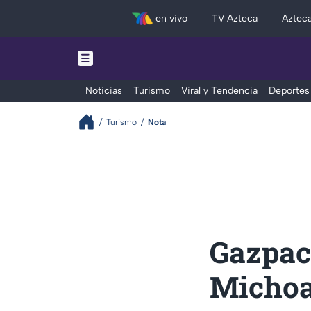
en vivo
TV Azteca
Aztec
Noticias
Turismo
Viral y Tendencia
Deportes
Turismo
Nota
Gazpach
Michoa