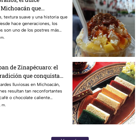
e Michoacán que
adares
, textura suave y una historia que
desde hace generaciones, los
 son uno de los postres más
 Michoacán y un símbolo de la
 m.
 mexicana.
 pan de Zinapécuaro: el
tradición que conquista
tardes lluviosas en Michoacán,
es resultan tan reconfortantes
afé o chocolate caliente
adicional pan de Zinapécuaro, un
. m.
l paso de los años se ha
de los más representativos de la
tado.