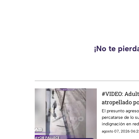
¡No te pierd
#VIDEO: Adul
atropellado por
empujado.
El presunto agreso
percatarse de lo 
indignación en red
agosto 07, 2026 06:2