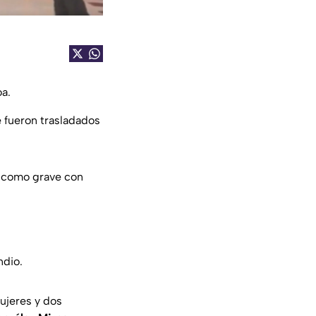
oa.
e fueron trasladados
 como grave con
ndio.
mujeres y dos