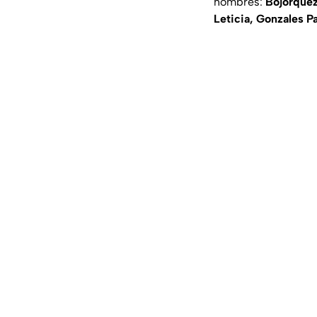
hombres:
Bojórquez
Leticia, Gonzales P