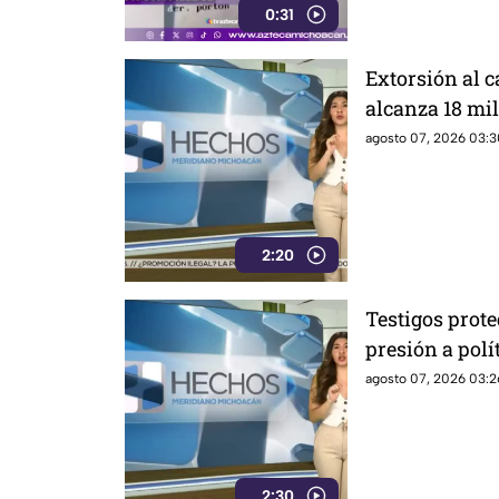
0:31
Extorsión al
alcanza 18 mil
aguacate enfre
agosto 07, 2026 03:3
inseguridad
2:20
Testigos prot
presión a polí
a exgobernado
agosto 07, 2026 03:2
Ayotzinapa
2:30