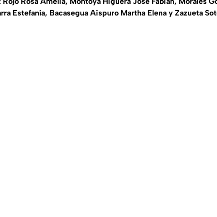
 Rojo Rosa Amelia, Montoya Higuera José Fabian, Morales G
arra Estefanía, Bacasegua Aispuro Martha Elena y Zazueta So