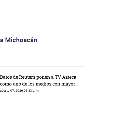
eca Michoacán
Datos de Reuters ponen a TV Azteca
como uno de los medios con mayor
alcance en México, tras polémica por
agosto 07, 2026 03:33 p. m.
cifras en La Mañanera