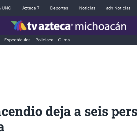
a UNO
Azteca 7
Deportes
Noticias
adn Noticias
Espectáculos
Policiaca
Clima
ncendio deja a seis per
a