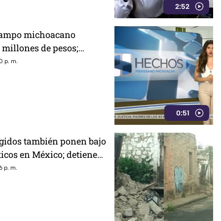
2:52
 campo michoacano
 millones de pesos;
nta crisis por
0 p. m.
0:51
egidos también ponen bajo
ticos en México; detienen
r señalado por caso
6 p. m.