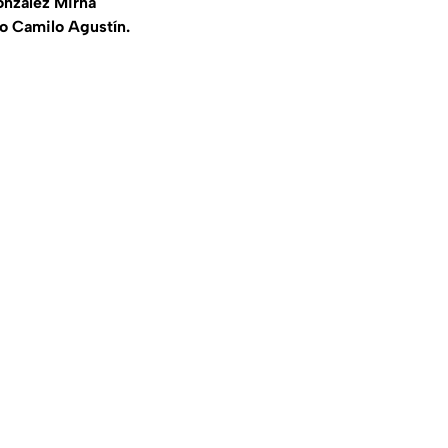
onzález Mirna
to Camilo Agustín.