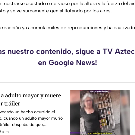
 mostrarse asustado o nervioso por la altura y la fuerza del aire
o y se ve sumamente genial flotando por los aires.
a reacción ya acumula miles de reproducciones y ha cautivado 
as nuestro contenido, sigue a TV Azt
en Google News!
a adulto mayor y muere
r tráiler
ovocado un hecho ocurrido el
o, cuando un adulto mayor murió
 tráiler después de que,
joven lo empujara hacia el
 a. m.