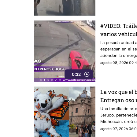
arroyo vehicular e
#VIDEO: Tráile
varios vehícul
La pesada unidad a
esperaban en el s
atienden la emerge
cobertura.
agosto 08, 2026 09:4
0:32
La voz que el 
Entregan oso 
Homero Góme
Una familia de art
Jeruco, pertenecie
Michoacán, creó 
dedicado a Homer
agosto 07, 2026 06:0
ambientalista con