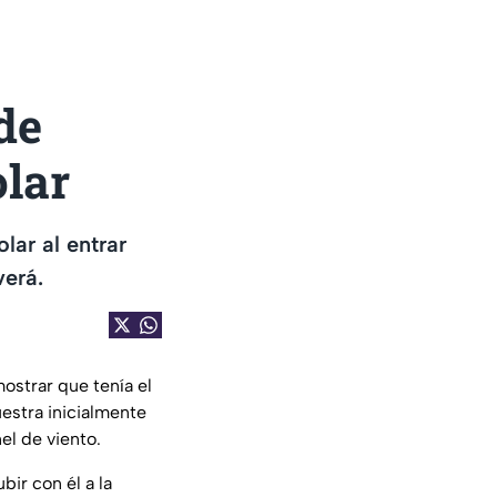
de
olar
lar al entrar
verá.
mostrar que tenía el
estra inicialmente
el de viento.
ir con él a la