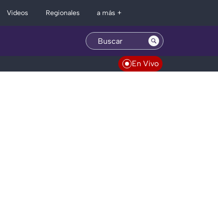
Regionales
Videos
a más +
En Vivo