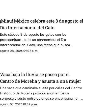
¡Miau! México celebra este 8 de agosto el
Día Internacional del Gato
Este sábado 8 de agosto los gatos son los
protagonistas, pues se conmemora el Día
Internacional del Gato, una fecha que busca
reconocer el lugar que estos animales ocupan en
agosto 08, 2026 09:37 a. m.
los hogares y, sobre todo, promover una
convivencia responsable y respetuosa con ellos.
Vaca bajo la lluvia se pasea por el
Centro de Morelia y asusta a una mujer
Una vaca que caminaba suelta por calles del Centro
Histórico de Morelia provocó momentos de
sorpresa y susto entre quienes se encontraban en la
zona, luego de que el animal apareciera sobre la
agosto 07, 2026 01:32 p. m.
avenida Madero, a la altura de la Plaza Niños Héroes.