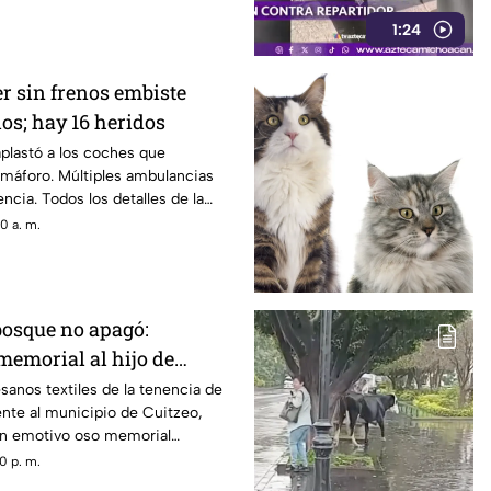
n una avenida de Monterrey.
1:24
r sin frenos embiste
os; hay 16 heridos
plastó a los coches que
emáforo. Múltiples ambulancias
ncia. Todos los detalles de la
0 a. m.
bosque no apagó:
memorial al hijo de
z.
esanos textiles de la tenencia de
nte al municipio de Cuitzeo,
un emotivo oso memorial
o Gómez González, el defensor
0 p. m.
ocido como “El Guardián de las