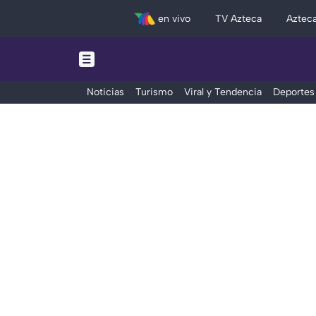
en vivo
TV Azteca
Aztec
Noticias
Turismo
Viral y Tendencia
Deportes