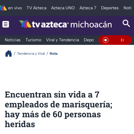
en vivo
TV Azteca
Azteca UNO
Azteca 7
Deportes
Notic
Noticias
Turismo
Viral y Tendencia
Deportes
Espectáculos
En Vivo
Tendencia y Viral
Nota
Encuentran sin vida a 7
empleados de marisquería;
hay más de 60 personas
heridas