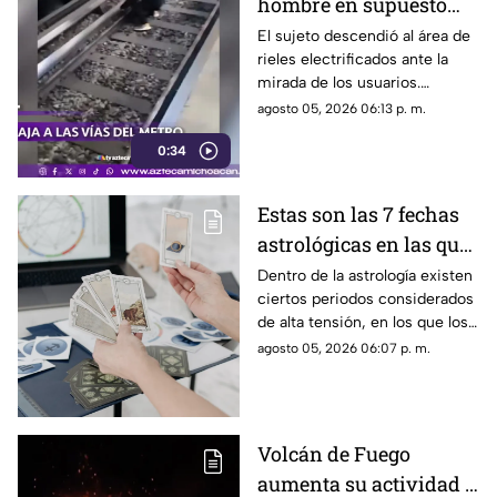
hombre en supuesto
estado de ebriedad que
El sujeto descendió al área de
rieles electrificados ante la
bajó a las vías del
mirada de los usuarios.
metro.
Elementos de seguridad
agosto 05, 2026 06:13 p. m.
lograron arrestarlo.
0:34
Estas son las 7 fechas
astrológicas en las que
recomiendan evitar
Dentro de la astrología existen
ciertos periodos considerados
decisiones importantes
de alta tensión, en los que los
movimientos planetarios y
agosto 05, 2026 06:07 p. m.
fenómenos como eclipses son
interpretados como
momentos poco favorables
para tomar decisiones
Volcán de Fuego
definitivas, especialmente
aumenta su actividad y
relacionadas con contratos,