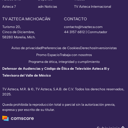
Azteca 7
adn Noticias
TV Azteca Internacional
TV AZTECA MICHOACÁN
CONTACTO
Turismo 20,
contacto@tvazteca.com
Cinco de Diciembre,
44 3157 6812
| Conmutador
58280 Morelia, Mich.
Aviso de privacidad
Preferencias de Cookies
Derechos
Inversionistas
Promo Espacio
Trabaja con nosotros
Programa de ética, integridad y cumplimiento
Defensor de Audiencias y Código de Ética de Televisión Azteca III y
Televisora del Valle de México
TV Azteca, M.R. & ©, TV Azteca, S.A.B. de C.V. Todos los derechos reservados,
2025.
Queda prohibida la reproducción total o parcial sin la autorización previa,
expresa y por escrito de su titular.