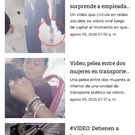
sorprende a empleada
mientras descansaba
Un video que circula en redes
sociales se volvió viral luego
acostada en el piso en
de captar el momento en que
horario laboral y su
un ratón sorprendió a dos
agosto 05, 2026 07:50 p. m.
reacción se vuelve
empleadas de una tienda de
viral
ropa que, presuntamente
durante su jornada laboral, se
encontraban acostadas en el
Video; pelea entre dos
piso mientras veían videos en
mujeres en transporte
un teléfono celular.
público termina en
Una pelea entre dos mujeres al
interior de una unidad de
jalones de cabello
transporte público se volvió
viral en redes sociales, luego
agosto 05, 2026 07:37 p. m.
de que pasajeros captaran en
video el momento en que una
discusión escaló hasta los
golpes.
#VIDEO: Detienen a