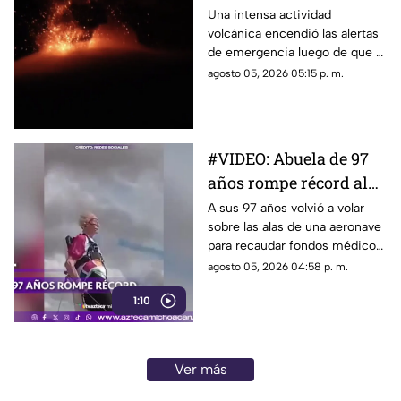
relaciones o proyectos
obliga a evacuar a
Una intensa actividad
importantes.
volcánica encendió las alertas
cientos de personas
de emergencia luego de que el
Volcán de Fuego incrementara
agosto 05, 2026 05:15 p. m.
sus explosiones, generara
columnas de ceniza y
provocara la evacuación
preventiva de cientos de
#VIDEO: Abuela de 97
habitantes de comunidades
años rompe récord al
cercanas.
caminar sobre un
A sus 97 años volvió a volar
sobre las alas de una aeronave
avión.
para recaudar fondos médicos
tras superar un derrame.
agosto 05, 2026 04:58 p. m.
1:10
Ver más