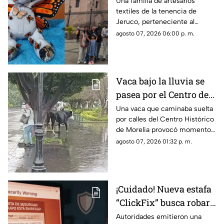
memorial al hijo de
Una familia de artesanos
textiles de la tenencia de
Homero Gómez.
Jeruco, perteneciente al
municipio de Cuitzeo,
agosto 07, 2026 06:00 p. m.
Michoacán, creó un emotivo
oso memorial dedicado a
Homero Gómez González, el
defensor ambientalista
Vaca bajo la lluvia se
conocido como “El Guardián
pasea por el Centro de
de las Monarcas”, el cual fue
entregado a su hijo, Homero
Morelia y asusta a una
Una vaca que caminaba suelta
Gómez Valencia, en la ciudad
por calles del Centro Histórico
mujer
de Morelia.
de Morelia provocó momentos
de sorpresa y susto entre
agosto 07, 2026 01:32 p. m.
quienes se encontraban en la
zona, luego de que el animal
apareciera sobre la avenida
Madero, a la altura de la Plaza
¡Cuidado! Nueva estafa
Niños Héroes.
“ClickFix” busca robar
información desde tu
Autoridades emitieron una