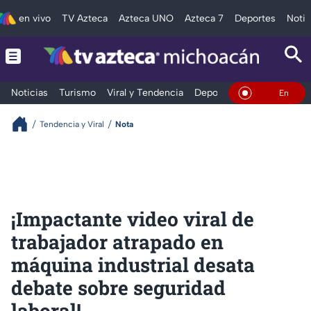
en vivo
TV Azteca
Azteca UNO
Azteca 7
Deportes
Notic
Noticias
Turismo
Viral y Tendencia
Deportes
Espectáculos
En Vivo
Tendencia y Viral
Nota
¡Impactante video viral de
trabajador atrapado en
máquina industrial desata
debate sobre seguridad
laboral!