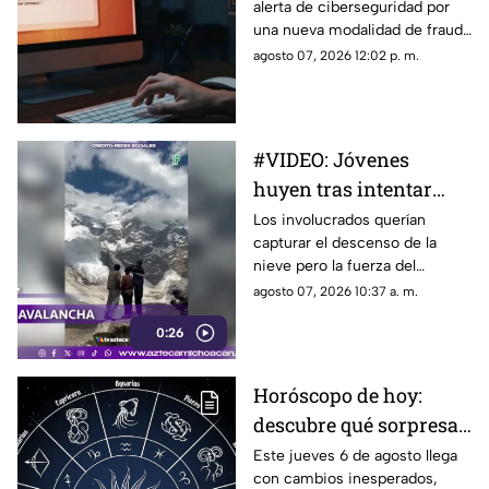
alerta de ciberseguridad por
computadora
una nueva modalidad de fraude
conocida como “ClickFix”, una
agosto 07, 2026 12:02 p. m.
técnica utilizada por sitios web
falsos para engañar a los
usuarios y hacer que ejecuten
comandos maliciosos que
#VIDEO: Jóvenes
pueden comprometer sus
huyen tras intentar
equipos y robar información
personal.
grabar una potente
Los involucrados querían
capturar el descenso de la
avalancha
nieve pero la fuerza del
fenómeno los obligó a correr.
agosto 07, 2026 10:37 a. m.
0:26
Horóscopo de hoy:
descubre qué sorpresa
le espera a tu signo este
Este jueves 6 de agosto llega
con cambios inesperados,
jueves 6 de agosto