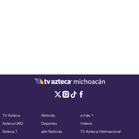
TV Azteca
Noticias
a más +
Azteca UNO
Deportes
Videos
Azteca 7
adn Noticias
TV Azteca Internacional