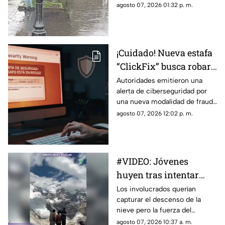
de sorpresa y susto entre
agosto 07, 2026 01:32 p. m.
quienes se encontraban en la
zona, luego de que el animal
apareciera sobre la avenida
Madero, a la altura de la Plaza
¡Cuidado! Nueva estafa
Niños Héroes.
“ClickFix” busca robar
información desde tu
Autoridades emitieron una
alerta de ciberseguridad por
computadora
una nueva modalidad de fraude
conocida como “ClickFix”, una
agosto 07, 2026 12:02 p. m.
técnica utilizada por sitios web
falsos para engañar a los
usuarios y hacer que ejecuten
comandos maliciosos que
#VIDEO: Jóvenes
pueden comprometer sus
huyen tras intentar
equipos y robar información
personal.
grabar una potente
Los involucrados querían
capturar el descenso de la
avalancha
nieve pero la fuerza del
fenómeno los obligó a correr.
agosto 07, 2026 10:37 a. m.