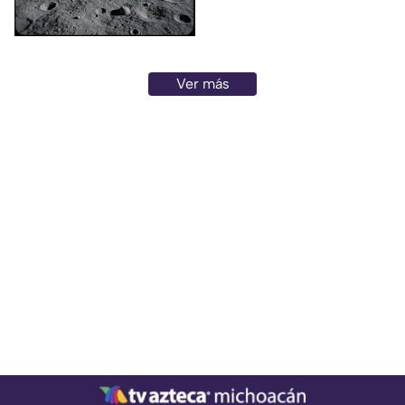
de SpaceX impactará contra la
superficie de la Luna en los
próximos días, un evento que
no representa ningún riesgo
Ver más
para la población ni para el
planeta.