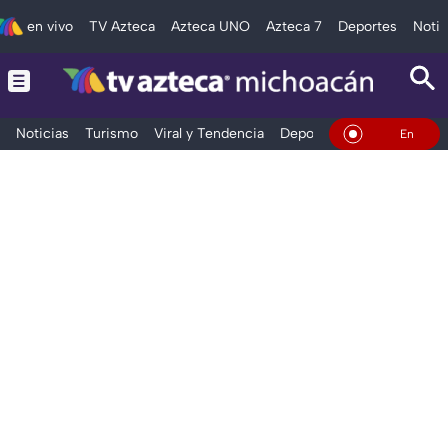
en vivo
TV Azteca
Azteca UNO
Azteca 7
Deportes
Notic
Noticias
Turismo
Viral y Tendencia
Deportes
Espectáculos
En Vivo