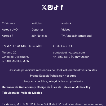
TV Azteca
Noticias
a más +
Azteca UNO
Deportes
Videos
Azteca 7
adn Noticias
TV Azteca Internacional
TV AZTECA MICHOACÁN
CONTACTO
Turismo 20,
contacto@tvazteca.com
Cinco de Diciembre,
44 3157 6812
| Conmutador
58280 Morelia, Mich.
Aviso de privacidad
Preferencias de Cookies
Derechos
Inversionistas
Promo Espacio
Trabaja con nosotros
Programa de ética, integridad y cumplimiento
Defensor de Audiencias y Código de Ética de Televisión Azteca III y
Televisora del Valle de México
TV Azteca, M.R. & ©, TV Azteca, S.A.B. de C.V. Todos los derechos reservados,