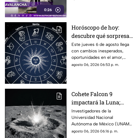
0:26
Horóscopo de hoy:
descubre qué sorpresa
le espera a tu signo este
Este jueves 6 de agosto llega
con cambios inesperados,
jueves 6 de agosto
oportunidades en el amor,
avances laborales y decisiones
agosto 06, 2026 06:53 p. m.
que podrían marcar el rumbo
de los próximos días. Descubre
qué dicen los astros para tu
signo y prepárate para
Cohete Falcon 9
aprovechar la energía de la
impactará la Luna;
jornada.
UNAM descarta riesgos
Investigadores de la
Universidad Nacional
para la Tierra
Autónoma de México (UNAM)
informaron que la etapa
agosto 06, 2026 06:16 p. m.
superior de un cohete Falcon 9