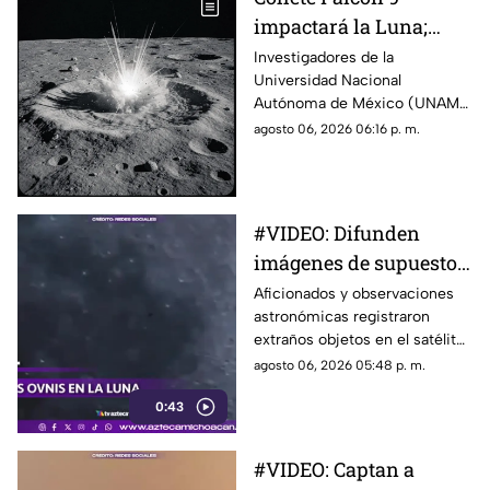
aprovechar la energía de la
impactará la Luna;
jornada.
UNAM descarta riesgos
Investigadores de la
Universidad Nacional
para la Tierra
Autónoma de México (UNAM)
informaron que la etapa
agosto 06, 2026 06:16 p. m.
superior de un cohete Falcon 9
de SpaceX impactará contra la
superficie de la Luna en los
próximos días, un evento que
#VIDEO: Difunden
no representa ningún riesgo
imágenes de supuestos
para la población ni para el
planeta.
OVNIs cerca de la Luna.
Aficionados y observaciones
astronómicas registraron
extraños objetos en el satélite
natural. Las imágenes causan
agosto 06, 2026 05:48 p. m.
debate.
0:43
#VIDEO: Captan a