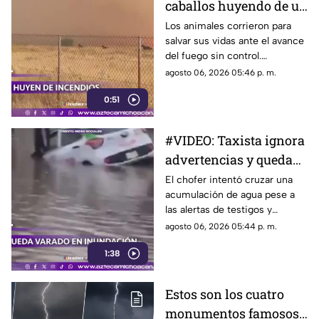
caballos huyendo de un
voraz incendio forestal.
Los animales corrieron para
salvar sus vidas ante el avance
del fuego sin control.
Bomberos combaten las
agosto 06, 2026 05:46 p. m.
llamas.
0:51
#VIDEO: Taxista ignora
advertencias y queda
atrapado en
El chofer intentó cruzar una
acumulación de agua pese a
inundación.
las alertas de testigos y
terminó empujando la unidad.
agosto 06, 2026 05:44 p. m.
1:38
Estos son los cuatro
monumentos famosos