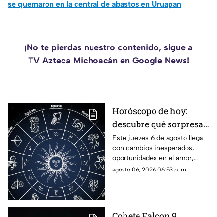
se quemaron en la central de abastos en Uruapan
¡No te pierdas nuestro contenido, sigue a
TV Azteca Michoacán en Google News!
Horóscopo de hoy:
descubre qué sorpresa
le espera a tu signo este
Este jueves 6 de agosto llega
con cambios inesperados,
jueves 6 de agosto
oportunidades en el amor,
avances laborales y decisiones
agosto 06, 2026 06:53 p. m.
que podrían marcar el rumbo
de los próximos días. Descubre
qué dicen los astros para tu
signo y prepárate para
Cohete Falcon 9