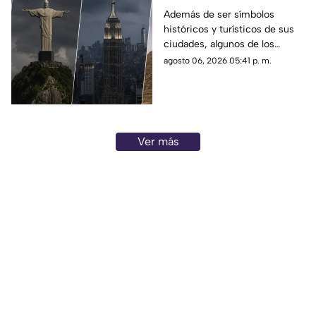
del mundo que también
Además de ser símbolos
históricos y turísticos de sus
funcionan como
ciudades, algunos de los
pararrayos
monumentos más famosos del
agosto 06, 2026 05:41 p. m.
mundo cumplen una función
poco conocida: actúan como
pararrayos para protegerse de
las descargas eléctricas
durante las tormentas.
Ver más