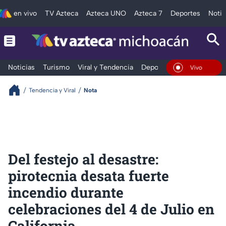
en vivo
TV Azteca
Azteca UNO
Azteca 7
Deportes
Notic
Noticias
Turismo
Viral y Tendencia
Deportes
Espectáculos
En Vivo
Tendencia y Viral
Nota
Del festejo al desastre:
pirotecnia desata fuerte
incendio durante
celebraciones del 4 de Julio en
California