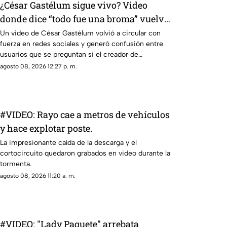
¿César Gastélum sigue vivo? Video
donde dice “todo fue una broma” vuelve
a hacerse viral
Un video de César Gastélum volvió a circular con
fuerza en redes sociales y generó confusión entre
usuarios que se preguntan si el creador de
contenido continúa con vida. En la grabación, el
agosto 08, 2026 12:27 p. m.
influencer aparece frente a la cámara y asegura que
“todo fue una broma”, además de ofrecer disculpas
a quienes se preocuparon por una situación que,
según explica, se salió de control.
#VIDEO: Rayo cae a metros de vehículos
y hace explotar poste.
La impresionante caída de la descarga y el
cortocircuito quedaron grabados en video durante la
tormenta.
agosto 08, 2026 11:20 a. m.
#VIDEO: "Lady Paquete" arrebata