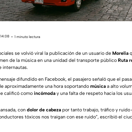
 14:08
1 minuto lectura
ciales se volvió viral la publicación de un usuario de
Morelia
q
umen de la música en una unidad del transporte público
Ruta r
 internautas.
ensaje difundido en Facebook, el pasajero señaló que el pas
o de aproximadamente una hora soportando
música
a alto volu
ue calificó como
incómoda
y una falta de respeto hacia los usu
cansada, con
dolor de cabeza
por tanto trabajo, tráfico y ruido
onductores tóxicos nos traigan con ese ruido”, escribió el ci