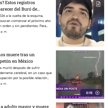
? Estos registros
arecer del Buró de
26
26 a la vuelta de la esquina,
buscan comenzar el próximo año
n orden y sin pendientes. Para
udos, existe una duda frecuente:
 p. m.
e un registro negativo del Buró
ños muere tras un
petón en México
s murió después de sufrir
 derrame cerebral, en un caso que
pación por la posible relación
que habría recibido de su pareja
 a. m.
al desenlace.
0:15
a adulto mayor y muere