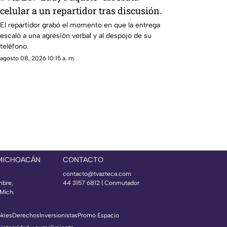
celular a un repartidor tras discusión.
El repartidor grabó el momento en que la entrega
escaló a una agresión verbal y al despojo de su
teléfono.
agosto 08, 2026 10:15 a. m.
 MICHOACÁN
CONTACTO
contacto@tvazteca.com
mbre,
44 3157 6812
| Conmutador
Mich.
okies
Derechos
Inversionistas
Promo Espacio