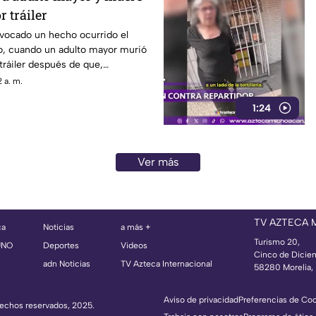
r tráiler
ovocado un hecho ocurrido el
o, cuando un adulto mayor murió
 tráiler después de que,
joven lo empujara hacia el
 a. m.
n una avenida de Monterrey.
1:24
Ver más
TV AZTECA
ca
Noticias
a más +
Turismo 20,
UNO
Deportes
Videos
Cinco de Dicie
adn Noticias
TV Azteca Internacional
58280 Morelia, 
Aviso de privacidad
Preferencias de Co
erechos reservados, 2025.