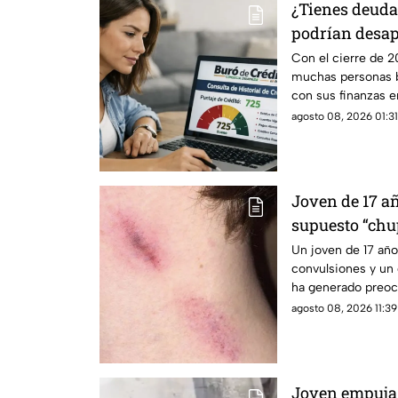
¿Tienes deudas
podrían desap
Crédito en 20
Con el cierre de 20
muchas personas 
con sus finanzas e
quienes tienen ade
agosto 08, 2026 01:31
¿cuándo desaparec
de Crédito?
Joven de 17 a
supuesto “chu
Un joven de 17 año
convulsiones y un
ha generado preocu
con un “chupetón” 
agosto 08, 2026 11:39
horas antes del fat
Joven empuja 