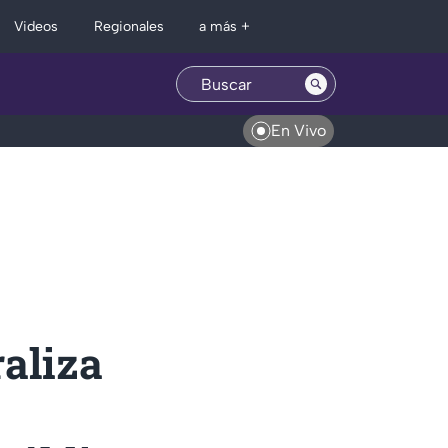
Regionales
Videos
a más +
En Vivo
raliza