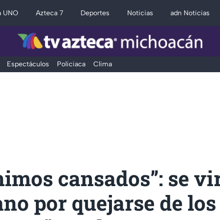
a UNO
Azteca 7
Deportes
Noticias
adn Noticias
Espectáculos
Policiaca
Clima
imos cansados”: se vi
no por quejarse de los