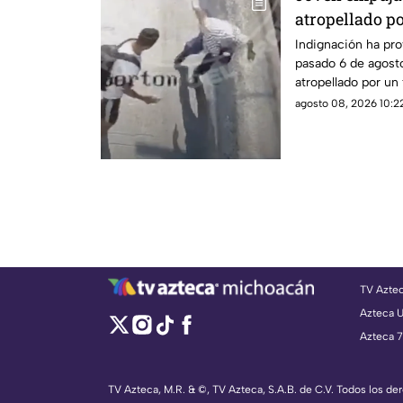
atropellado po
Indignación ha pr
pasado 6 de agost
atropellado por un
aparentemente, un 
agosto 08, 2026 10:22
arroyo vehicular e
TV Azte
Azteca 
Azteca 7
TV Azteca, M.R. & ©, TV Azteca, S.A.B. de C.V. Todos los d