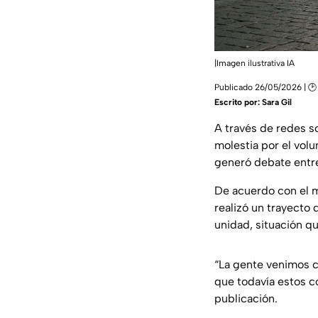
|Imagen ilustrativa IA
Publicado 26/05/2026 | 🕑
Escrito por:
Sara Gil
A través de redes so
molestia por el vol
generó debate entre
De acuerdo con el m
realizó un trayect
unidad, situación q
“La gente venimos 
que todavía estos c
publicación.