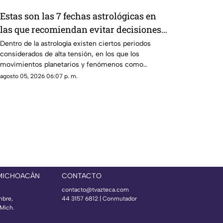
Estas son las 7 fechas astrológicas en
las que recomiendan evitar decisiones
importantes
Dentro de la astrología existen ciertos periodos
considerados de alta tensión, en los que los
movimientos planetarios y fenómenos como
eclipses son interpretados como momentos poco
agosto 05, 2026 06:07 p. m.
favorables para tomar decisiones definitivas,
especialmente relacionadas con contratos,
relaciones o proyectos importantes.
 MICHOACÁN
CONTACTO
contacto@tvazteca.com
mbre,
44 3157 6812
| Conmutador
Mich.