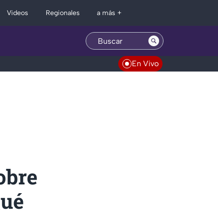
Regionales
Videos
a más +
En Vivo
obre
Qué