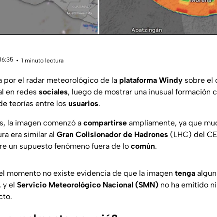
16:35
1 minuto lectura
 por el radar meteorológico de la
plataforma Windy
sobre el 
al en redes
sociales
, luego de mostrar una inusual formación c
de teorías entre los
usuarios
.
as, la imagen comenzó a
compartirse
ampliamente, ya que muc
ra era similar al
Gran Colisionador de Hadrones
(LHC) del CER
re un supuesto fenómeno fuera de lo
común
.
el momento no existe evidencia de que la imagen
tenga
alguna
 y el
Servicio Meteorológico Nacional (SMN)
no ha emitido ni
cto.