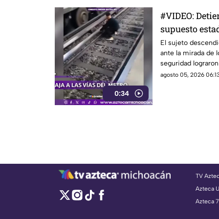
#VIDEO: Detie
supuesto estad
las vías del m
El sujeto descendió
ante la mirada de 
seguridad lograron 
agosto 05, 2026 06:13
0:34
TV Azte
Azteca 
Azteca 7