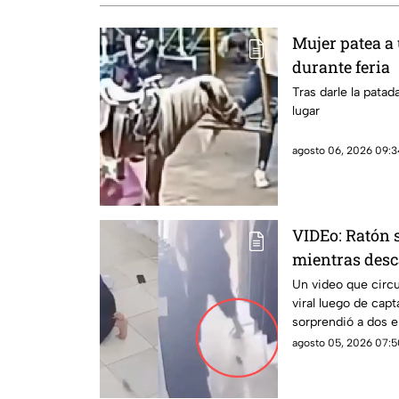
Mujer patea a
durante feria
Tras darle la patada
lugar
agosto 06, 2026 09:3
VIDEo: Ratón 
mientras desc
piso en horari
Un video que circu
viral luego de cap
vuelve viral
sorprendió a dos 
que, presuntamente
agosto 05, 2026 07:5
encontraban acosta
videos en un teléfo