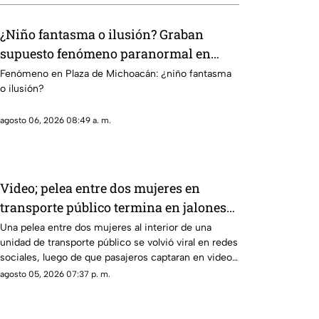
¿Niño fantasma o ilusión? Graban
supuesto fenómeno paranormal en
Plaza de Michoacán
Fenómeno en Plaza de Michoacán: ¿niño fantasma
o ilusión?
agosto 06, 2026 08:49 a. m.
Video; pelea entre dos mujeres en
transporte público termina en jalones
de cabello
Una pelea entre dos mujeres al interior de una
unidad de transporte público se volvió viral en redes
sociales, luego de que pasajeros captaran en video
el momento en que una discusión escaló hasta los
agosto 05, 2026 07:37 p. m.
golpes.