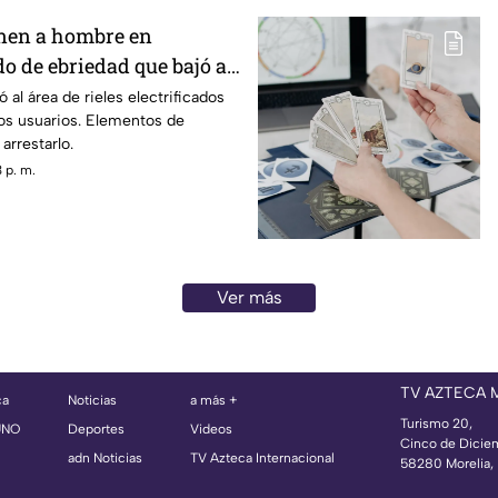
nen a hombre en
o de ebriedad que bajó a
etro.
 al área de rieles electrificados
los usuarios. Elementos de
arrestarlo.
 p. m.
Ver más
TV AZTECA
ca
Noticias
a más +
Turismo 20,
UNO
Deportes
Videos
Cinco de Dicie
adn Noticias
TV Azteca Internacional
58280 Morelia, 