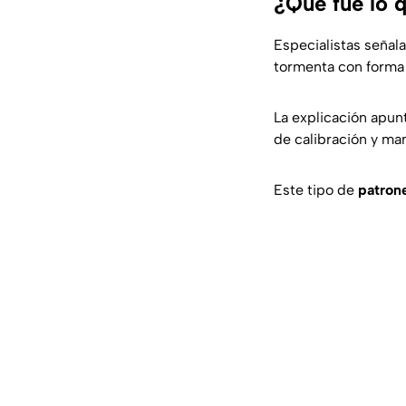
¿Qué fue lo 
Especialistas señal
tormenta con form
La explicación apun
de calibración y ma
Este tipo de
patron