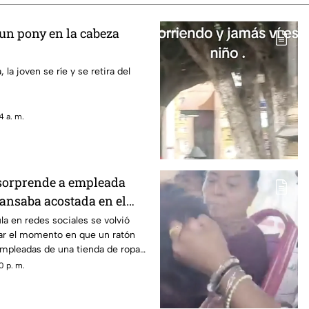
 un pony en la cabeza
, la joven se ríe y se retira del
4 a. m.
sorprende a empleada
ansaba acostada en el
o laboral y su reacción se
la en redes sociales se volvió
tar el momento en que un ratón
empleadas de una tienda de ropa
 durante su jornada laboral, se
0 p. m.
das en el piso mientras veían
no celular.