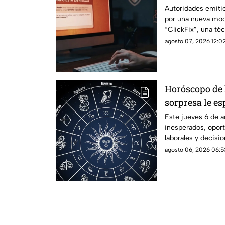
computadora
Autoridades emitie
por una nueva mod
“ClickFix”, una téc
falsos para engaña
agosto 07, 2026 12:02
ejecuten comando
comprometer sus e
personal.
Horóscopo de 
sorpresa le es
6 de agosto
Este jueves 6 de 
inesperados, opor
laborales y decisi
de los próximos dí
agosto 06, 2026 06:5
para tu signo y pr
de la jornada.