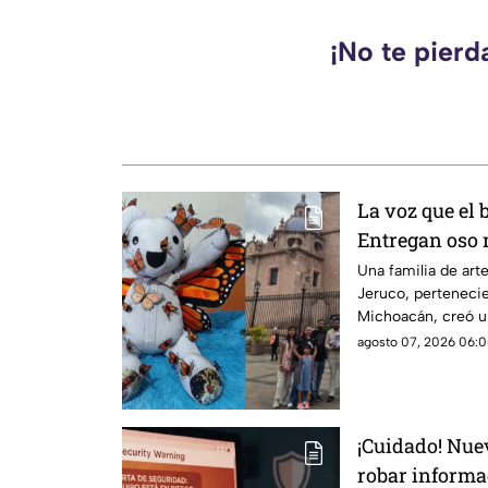
¡No te pierd
La voz que el 
Entregan oso 
Homero Góme
Una familia de art
Jeruco, pertenecie
Michoacán, creó 
dedicado a Homer
agosto 07, 2026 06:0
ambientalista con
Monarcas”, el cual
Gómez Valencia, en
¡Cuidado! Nuev
robar informa