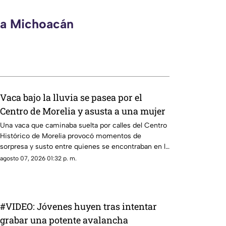
eca Michoacán
Vaca bajo la lluvia se pasea por el
Centro de Morelia y asusta a una mujer
Una vaca que caminaba suelta por calles del Centro
Histórico de Morelia provocó momentos de
sorpresa y susto entre quienes se encontraban en la
zona, luego de que el animal apareciera sobre la
agosto 07, 2026 01:32 p. m.
avenida Madero, a la altura de la Plaza Niños Héroes.
#VIDEO: Jóvenes huyen tras intentar
grabar una potente avalancha