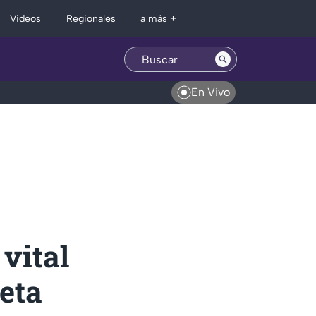
Regionales
Videos
a más +
En Vivo
 vital
eta