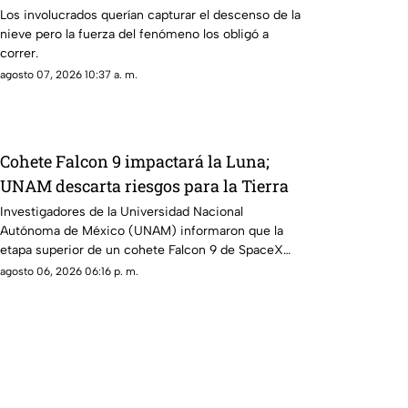
Los involucrados querían capturar el descenso de la
nieve pero la fuerza del fenómeno los obligó a
correr.
agosto 07, 2026 10:37 a. m.
Cohete Falcon 9 impactará la Luna;
UNAM descarta riesgos para la Tierra
Investigadores de la Universidad Nacional
Autónoma de México (UNAM) informaron que la
etapa superior de un cohete Falcon 9 de SpaceX
impactará contra la superficie de la Luna en los
agosto 06, 2026 06:16 p. m.
próximos días, un evento que no representa ningún
riesgo para la población ni para el planeta.