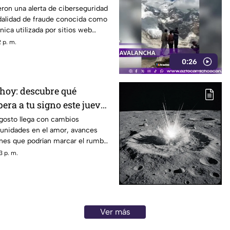
ron una alerta de ciberseguridad
alidad de fraude conocida como
nica utilizada por sitios web
r a los usuarios y hacer que
 p. m.
s maliciosos que pueden
0:26
quipos y robar información
hoy: descubre qué
pera a tu signo este jueves
agosto llega con cambios
tunidades en el amor, avances
ones que podrían marcar el rumbo
as. Descubre qué dicen los astros
3 p. m.
epárate para aprovechar la energía
Ver más