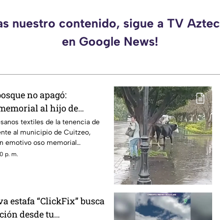
as nuestro contenido, sigue a TV Azt
en Google News!
bosque no apagó:
memorial al hijo de
z.
esanos textiles de la tenencia de
nte al municipio de Cuitzeo,
un emotivo oso memorial
o Gómez González, el defensor
0 p. m.
ocido como “El Guardián de las
 fue entregado a su hijo, Homero
 la ciudad de Morelia.
a estafa “ClickFix” busca
ción desde tu