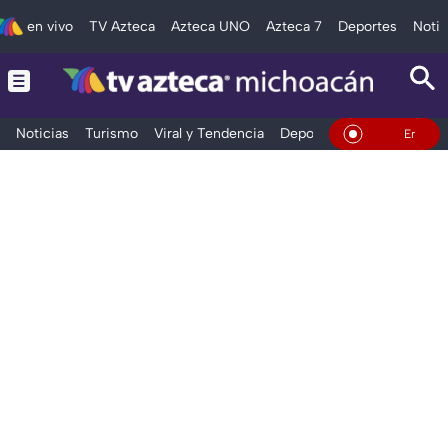
en vivo
TV Azteca
Azteca UNO
Azteca 7
Deportes
Notic
Noticias
Turismo
Viral y Tendencia
Deportes
Espectáculos
En Vivo