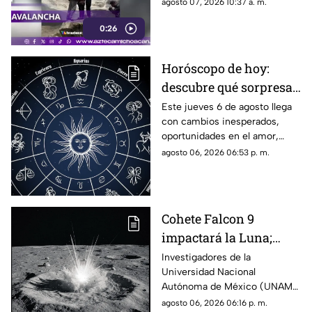
fenómeno los obligó a correr.
agosto 07, 2026 10:37 a. m.
0:26
Horóscopo de hoy:
descubre qué sorpresa
le espera a tu signo este
Este jueves 6 de agosto llega
con cambios inesperados,
jueves 6 de agosto
oportunidades en el amor,
avances laborales y decisiones
agosto 06, 2026 06:53 p. m.
que podrían marcar el rumbo
de los próximos días. Descubre
qué dicen los astros para tu
signo y prepárate para
Cohete Falcon 9
aprovechar la energía de la
impactará la Luna;
jornada.
UNAM descarta riesgos
Investigadores de la
Universidad Nacional
para la Tierra
Autónoma de México (UNAM)
informaron que la etapa
agosto 06, 2026 06:16 p. m.