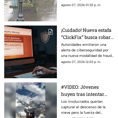
de sorpresa y susto entre
agosto 07, 2026 01:32 p. m.
quienes se encontraban en la
zona, luego de que el animal
apareciera sobre la avenida
Madero, a la altura de la Plaza
¡Cuidado! Nueva estafa
Niños Héroes.
“ClickFix” busca robar
información desde tu
Autoridades emitieron una
alerta de ciberseguridad por
computadora
una nueva modalidad de fraude
conocida como “ClickFix”, una
agosto 07, 2026 12:02 p. m.
técnica utilizada por sitios web
falsos para engañar a los
usuarios y hacer que ejecuten
comandos maliciosos que
#VIDEO: Jóvenes
pueden comprometer sus
huyen tras intentar
equipos y robar información
personal.
grabar una potente
Los involucrados querían
capturar el descenso de la
avalancha
nieve pero la fuerza del