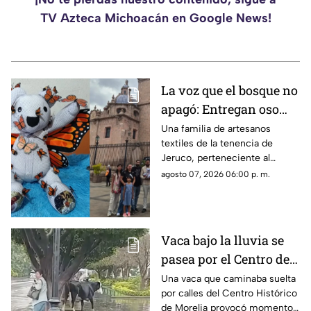
TV Azteca Michoacán en Google News!
La voz que el bosque no
apagó: Entregan oso
memorial al hijo de
Una familia de artesanos
textiles de la tenencia de
Homero Gómez.
Jeruco, perteneciente al
municipio de Cuitzeo,
agosto 07, 2026 06:00 p. m.
Michoacán, creó un emotivo
oso memorial dedicado a
Homero Gómez González, el
defensor ambientalista
Vaca bajo la lluvia se
conocido como “El Guardián
pasea por el Centro de
de las Monarcas”, el cual fue
entregado a su hijo, Homero
Morelia y asusta a una
Una vaca que caminaba suelta
Gómez Valencia, en la ciudad
por calles del Centro Histórico
mujer
de Morelia.
de Morelia provocó momentos