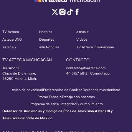
TV Azteca
Noticias
a más +
Azteca UNO
Deportes
Videos
Azteca 7
adn Noticias
TV Azteca Internacional
TV AZTECA MICHOACÁN
CONTACTO
Turismo 20,
contacto@tvazteca.com
Cinco de Diciembre,
44 3157 6812
| Conmutador
58280 Morelia, Mich.
Aviso de privacidad
Preferencias de Cookies
Derechos
Inversionistas
Promo Espacio
Trabaja con nosotros
Programa de ética, integridad y cumplimiento
Defensor de Audiencias y Código de Ética de Televisión Azteca III y
Televisora del Valle de México