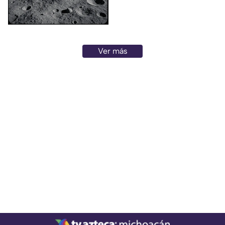
superior de un cohete Falcon 9
de SpaceX impactará contra la
superficie de la Luna en los
próximos días, un evento que
no representa ningún riesgo
Ver más
para la población ni para el
planeta.