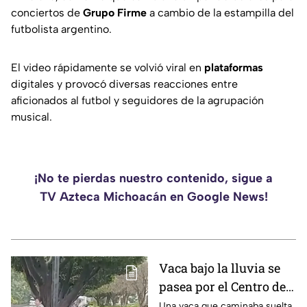
conciertos de
Grupo Firme
a cambio de la estampilla del
futbolista argentino.
El video rápidamente se volvió viral en
plataformas
digitales y provocó diversas reacciones entre
aficionados al futbol y seguidores de la agrupación
musical.
¡No te pierdas nuestro contenido, sigue a
TV Azteca Michoacán en Google News!
Vaca bajo la lluvia se
pasea por el Centro de
Morelia y asusta a una
Una vaca que caminaba suelta