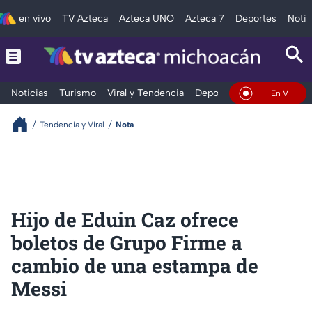
en vivo
TV Azteca
Azteca UNO
Azteca 7
Deportes
Notic
Noticias
Turismo
Viral y Tendencia
Deportes
Espectáculos
En Vivo
Tendencia y Viral
Nota
Hijo de Eduin Caz ofrece
boletos de Grupo Firme a
cambio de una estampa de
Messi