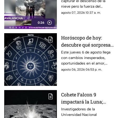
capturar el descenso de la
avalancha
nieve pero la fuerza del
fenómeno los obligó a correr.
agosto 07, 2026 10:37 a. m.
0:26
Horóscopo de hoy:
descubre qué sorpresa
le espera a tu signo este
Este jueves 6 de agosto llega
con cambios inesperados,
jueves 6 de agosto
oportunidades en el amor,
avances laborales y decisiones
agosto 06, 2026 06:53 p. m.
que podrían marcar el rumbo
de los próximos días. Descubre
qué dicen los astros para tu
signo y prepárate para
Cohete Falcon 9
aprovechar la energía de la
impactará la Luna;
jornada.
UNAM descarta riesgos
Investigadores de la
Universidad Nacional
para la Tierra