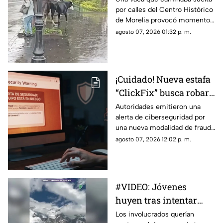
por calles del Centro Histórico
mujer
de Morelia provocó momentos
de sorpresa y susto entre
agosto 07, 2026 01:32 p. m.
quienes se encontraban en la
zona, luego de que el animal
apareciera sobre la avenida
Madero, a la altura de la Plaza
¡Cuidado! Nueva estafa
Niños Héroes.
“ClickFix” busca robar
información desde tu
Autoridades emitieron una
alerta de ciberseguridad por
computadora
una nueva modalidad de fraude
conocida como “ClickFix”, una
agosto 07, 2026 12:02 p. m.
técnica utilizada por sitios web
falsos para engañar a los
usuarios y hacer que ejecuten
comandos maliciosos que
#VIDEO: Jóvenes
pueden comprometer sus
huyen tras intentar
equipos y robar información
personal.
grabar una potente
Los involucrados querían