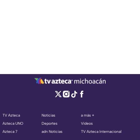
TV Azteca
Noticias
a más +
Azteca UNO
Deportes
Videos
Azteca 7
adn Noticias
TV Azteca Internacional