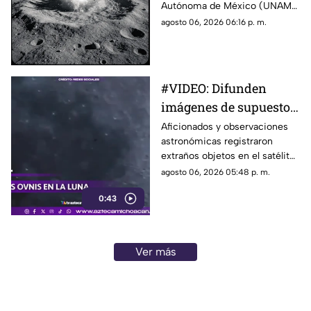
Autónoma de México (UNAM)
informaron que la etapa
agosto 06, 2026 06:16 p. m.
superior de un cohete Falcon 9
de SpaceX impactará contra la
superficie de la Luna en los
próximos días, un evento que
#VIDEO: Difunden
no representa ningún riesgo
imágenes de supuestos
para la población ni para el
planeta.
OVNIs cerca de la Luna.
Aficionados y observaciones
astronómicas registraron
extraños objetos en el satélite
natural. Las imágenes causan
agosto 06, 2026 05:48 p. m.
debate.
0:43
Ver más