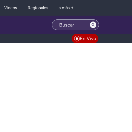
Regionales
Videos
a más +
En Vivo