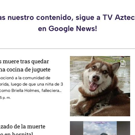
as nuestro contenido, sigue a TV Azt
en Google News!
s muere tras quedar
na cocina de juguete
ocionó a la comunidad de
rida, luego de que una niña de 3
 como Briella Holmes, falleciera
da en una cocina de juguete de
5 p. m.
ntentaba sacar otros objetos que
 de la estructura.
zado de la muerte
o en hospital