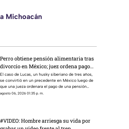
eca Michoacán
Perro obtiene pensión alimentaria tras
divorcio en México; juez ordena pago
mensual para su manutención
El caso de Lucas, un husky siberiano de tres años,
se convirtió en un precedente en México luego de
que una jueza ordenara el pago de una pensión
alimentaria y gastos veterinarios tras la separación
agosto 06, 2026 01:35 p. m.
de sus propietarios.
#VIDEO: Hombre arriesga su vida por
grabar un video frente al tren