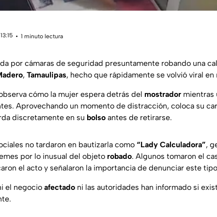
13:15
1 minuto lectura
ada por cámaras de seguridad presuntamente robando una cal
Madero
,
Tamaulipas
, hecho que rápidamente se volvió viral en
observa cómo la mujer espera detrás del
mostrador
mientras
entes. Aprovechando un momento de distracción, coloca su car
arda discretamente en su
bolso
antes de retirarse.
ociales no tardaron en bautizarla como
“Lady Calculadora”
, g
mes por lo inusual del objeto
robado
. Algunos tomaron el ca
caron el acto y señalaron la importancia de denunciar este tip
i el negocio
afectado
ni las autoridades han informado si exi
nte.