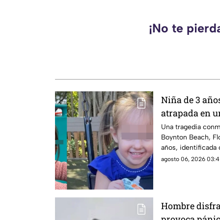
¡No te pierd
Niña de 3 año
atrapada en u
Una tragedia conm
Boynton Beach, Flo
años, identificada
tras quedar atrapa
agosto 06, 2026 03:4
madera mientras i
habían caído dentro
Hombre disfra
provoca pánic