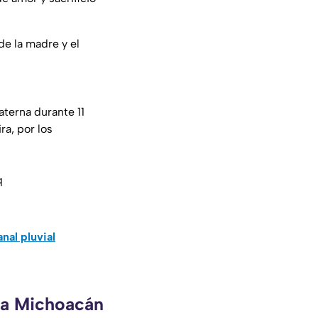
de la madre y el
terna durante 11
a, por los
q
nal pluvial
eca Michoacán