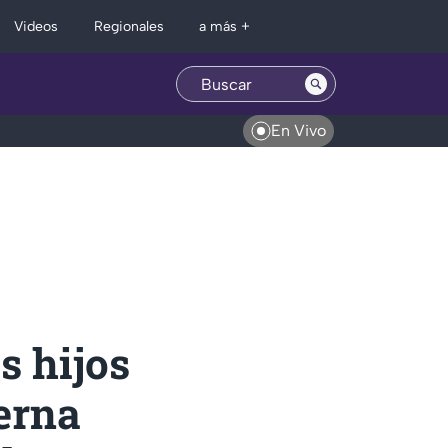
Regionales
Videos
a más +
En Vivo
s hijos
erna