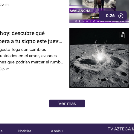
r a los usuarios y hacer que
 p. m.
s maliciosos que pueden
0:26
quipos y robar información
hoy: descubre qué
pera a tu signo este jueves
agosto llega con cambios
tunidades en el amor, avances
ones que podrían marcar el rumbo
as. Descubre qué dicen los astros
3 p. m.
epárate para aprovechar la energía
Ver más
TV AZTECA
ca
Noticias
a más +