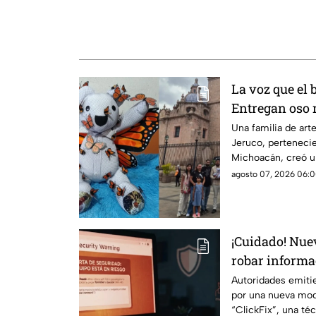
La voz que el 
Entregan oso 
Homero Góme
Una familia de art
Jeruco, pertenecie
Michoacán, creó 
dedicado a Homer
agosto 07, 2026 06:0
ambientalista con
Monarcas”, el cual
Gómez Valencia, en
¡Cuidado! Nuev
robar informa
computadora
Autoridades emitie
por una nueva mod
“ClickFix”, una téc