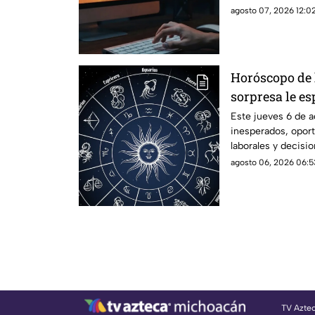
falsos para engaña
agosto 07, 2026 12:02
ejecuten comando
comprometer sus e
personal.
Horóscopo de 
sorpresa le es
6 de agosto
Este jueves 6 de 
inesperados, opor
laborales y decisi
de los próximos dí
agosto 06, 2026 06:5
para tu signo y pr
de la jornada.
TV Azte