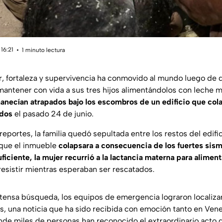
16:21
1 minuto lectura
r, fortaleza y supervivencia ha conmovido al mundo luego de
mantener con vida a sus tres hijos alimentándolos con leche 
anecían atrapados bajo los escombros de un edificio que cola
ados
el pasado 24 de junio.
eportes, la familia quedó sepultada entre los restos del edif
 que el inmueble
colapsara a consecuencia de los fuertes sism
ficiente, la mujer recurrió a la lactancia materna para alimen
resistir mientras esperaban ser rescatados.
ntensa búsqueda, los equipos de emergencia lograron localizar
jos, una noticia que ha sido recibida con emoción tanto en Ve
nde miles de personas han reconocido el extraordinario acto d