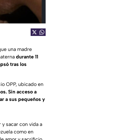
 que una madre
materna
durante 11
psó tras los
icio OPP, ubicado en
os. Sin acceso a
tar a sus pequeños y
 y sacar con vida a
nezuela como en
e amor y sacrificio