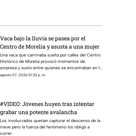
Vaca bajo la lluvia se pasea por el
Centro de Morelia y asusta a una mujer
Una vaca que caminaba suelta por calles del Centro
Histórico de Morelia provocó momentos de
sorpresa y susto entre quienes se encontraban en la
zona, luego de que el animal apareciera sobre la
agosto 07, 2026 01:32 p. m.
avenida Madero, a la altura de la Plaza Niños Héroes.
#VIDEO: Jóvenes huyen tras intentar
grabar una potente avalancha
Los involucrados querían capturar el descenso de la
nieve pero la fuerza del fenómeno los obligó a
correr.