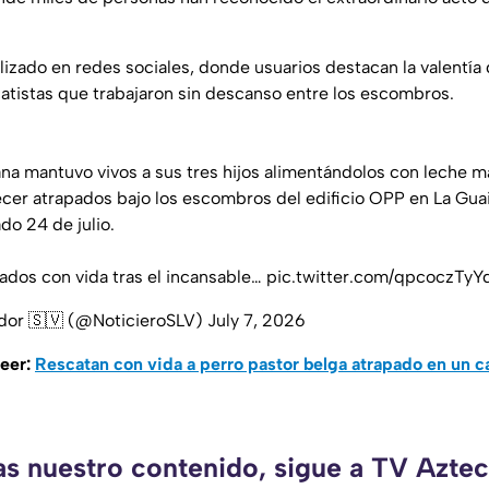
ralizado en redes sociales, donde usuarios destacan la valentía 
catistas que trabajaron sin descanso entre los escombros.
a mantuvo vivos a sus tres hijos alimentándolos con leche ma
cer atrapados bajo los escombros del edificio OPP en La Guair
do 24 de julio.
ados con vida tras el incansable…
pic.twitter.com/qpcoczTyY
ador 🇸🇻 (@NoticieroSLV)
July 7, 2026
leer:
Rescatan con vida a perro pastor belga atrapado en un ca
as nuestro contenido, sigue a TV Azt