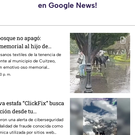
en Google News!
bosque no apagó:
memorial al hijo de
z.
esanos textiles de la tenencia de
nte al municipio de Cuitzeo,
un emotivo oso memorial
o Gómez González, el defensor
0 p. m.
ocido como “El Guardián de las
 fue entregado a su hijo, Homero
 la ciudad de Morelia.
a estafa “ClickFix” busca
ción desde tu
ron una alerta de ciberseguridad
alidad de fraude conocida como
nica utilizada por sitios web