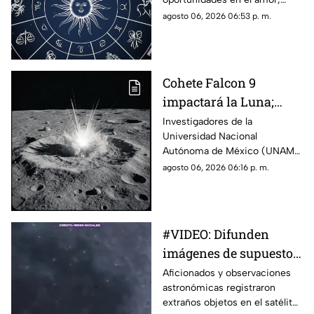
avances laborales y decisiones
agosto 06, 2026 06:53 p. m.
que podrían marcar el rumbo
de los próximos días. Descubre
qué dicen los astros para tu
signo y prepárate para
Cohete Falcon 9
aprovechar la energía de la
impactará la Luna;
jornada.
UNAM descarta riesgos
Investigadores de la
Universidad Nacional
para la Tierra
Autónoma de México (UNAM)
informaron que la etapa
agosto 06, 2026 06:16 p. m.
superior de un cohete Falcon 9
de SpaceX impactará contra la
superficie de la Luna en los
próximos días, un evento que
#VIDEO: Difunden
no representa ningún riesgo
imágenes de supuestos
para la población ni para el
planeta.
OVNIs cerca de la Luna.
Aficionados y observaciones
astronómicas registraron
extraños objetos en el satélite