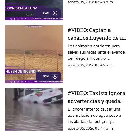
natural. Las imágenes causan
agosto 06, 2026 05:48 p. m.
debate.
0:43
#VIDEO: Captan a
caballos huyendo de un
voraz incendio forestal.
Los animales corrieron para
salvar sus vidas ante el avance
del fuego sin control.
Bomberos combaten las
agosto 06, 2026 05:46 p. m.
llamas.
0:51
#VIDEO: Taxista ignora
advertencias y queda
atrapado en
El chofer intentó cruzar una
acumulación de agua pese a
inundación.
las alertas de testigos y
terminó empujando la unidad.
agosto 06, 2026 05:44 p. m.