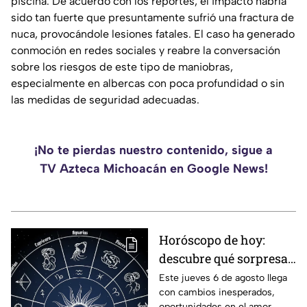
piscina. De acuerdo con los reportes, el impacto habría
sido tan fuerte que presuntamente sufrió una fractura de
nuca, provocándole lesiones fatales. El caso ha generado
conmoción en redes sociales y reabre la conversación
sobre los riesgos de este tipo de maniobras,
especialmente en albercas con poca profundidad o sin
las medidas de seguridad adecuadas.
¡No te pierdas nuestro contenido, sigue a
TV Azteca Michoacán en Google News!
Horóscopo de hoy:
descubre qué sorpresa
le espera a tu signo este
Este jueves 6 de agosto llega
con cambios inesperados,
jueves 6 de agosto
oportunidades en el amor,