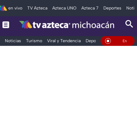
en vivo
TV Azteca
Azteca UNO
Azteca 7
Deportes
Notic
Noticias
Turismo
Viral y Tendencia
Deportes
Espectáculos
En Vivo