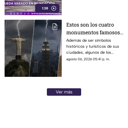
1:38
Estos son los cuatro
monumentos famosos
del mundo que también
Además de ser símbolos
históricos y turísticos de sus
funcionan como
ciudades, algunos de los
pararrayos
monumentos más famosos del
agosto 06, 2026 05:41 p. m.
mundo cumplen una función
poco conocida: actúan como
pararrayos para protegerse de
las descargas eléctricas
durante las tormentas.
Ver más