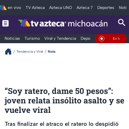
en vivo
TV Azteca
Azteca UNO
Azteca 7
Deportes
Notic
Noticias
Turismo
Viral y Tendencia
Deportes
Espectáculos
En Vivo
Tendencia y Viral
Nota
“Soy ratero, dame 50 pesos”:
joven relata insólito asalto y se
vuelve viral
Tras finalizar el atraco el ratero lo despidió