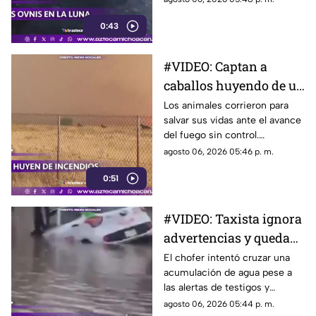
debate.
0:43
#VIDEO: Captan a
caballos huyendo de un
voraz incendio forestal.
Los animales corrieron para
salvar sus vidas ante el avance
del fuego sin control.
Bomberos combaten las
agosto 06, 2026 05:46 p. m.
llamas.
0:51
#VIDEO: Taxista ignora
advertencias y queda
atrapado en
El chofer intentó cruzar una
acumulación de agua pese a
inundación.
las alertas de testigos y
terminó empujando la unidad.
agosto 06, 2026 05:44 p. m.