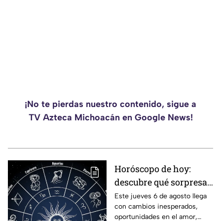
¡No te pierdas nuestro contenido, sigue a
TV Azteca Michoacán en Google News!
Horóscopo de hoy:
descubre qué sorpresa
le espera a tu signo este
Este jueves 6 de agosto llega
con cambios inesperados,
jueves 6 de agosto
oportunidades en el amor,