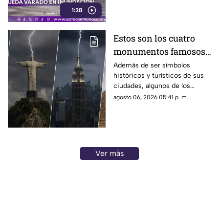
1:38
Estos son los cuatro
monumentos famosos
del mundo que también
Además de ser símbolos
históricos y turísticos de sus
funcionan como
ciudades, algunos de los
pararrayos
monumentos más famosos del
agosto 06, 2026 05:41 p. m.
mundo cumplen una función
poco conocida: actúan como
pararrayos para protegerse de
las descargas eléctricas
durante las tormentas.
Ver más