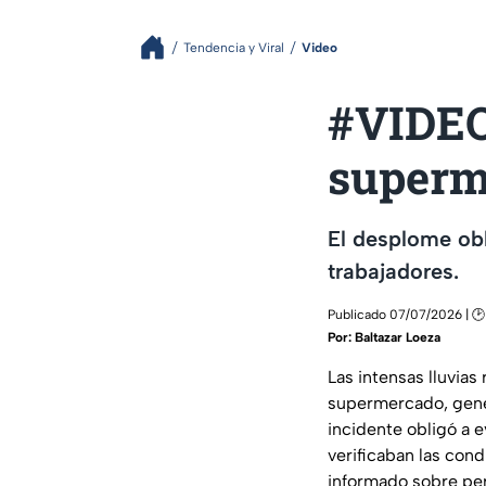
Tendencia y Viral
Video
#VIDEO
superme
El desplome obl
trabajadores.
Publicado 07/07/2026 | 🕑
Por:
Baltazar Loeza
Las intensas lluvias
supermercado, gener
incidente obligó a 
verificaban las con
informado sobre per