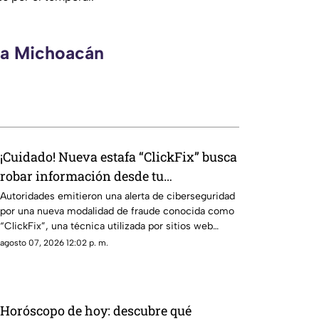
eca Michoacán
¡Cuidado! Nueva estafa “ClickFix” busca
robar información desde tu
computadora
Autoridades emitieron una alerta de ciberseguridad
por una nueva modalidad de fraude conocida como
“ClickFix”, una técnica utilizada por sitios web
falsos para engañar a los usuarios y hacer que
agosto 07, 2026 12:02 p. m.
ejecuten comandos maliciosos que pueden
comprometer sus equipos y robar información
personal.
Horóscopo de hoy: descubre qué