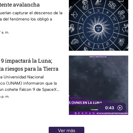
tente avalancha
uerían capturar el descenso de la
za del fenómeno los obligó a
 a. m.
 9 impactará la Luna;
 riesgos para la Tierra
la Universidad Nacional
co (UNAM) informaron que la
 un cohete Falcon 9 de SpaceX
 superficie de la Luna en los
 p. m.
 evento que no representa ningún
0:43
ación ni para el planeta.
Ver más