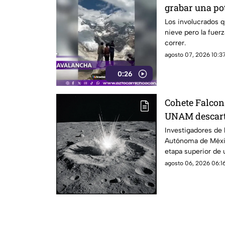
grabar una po
Los involucrados q
nieve pero la fuer
correr.
agosto 07, 2026 10:37
0:26
Cohete Falcon
UNAM descarta
Investigadores de 
Autónoma de Méxi
etapa superior de
impactará contra la
agosto 06, 2026 06:16
próximos días, un
riesgo para la pobl