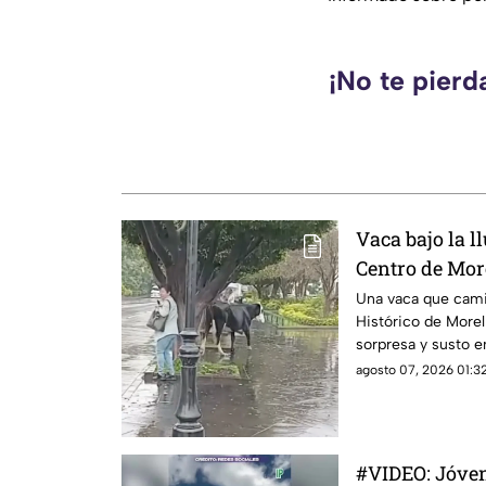
¡No te pierd
Vaca bajo la l
Centro de Mor
Una vaca que camin
Histórico de More
sorpresa y susto e
zona, luego de que
agosto 07, 2026 01:32
avenida Madero, a l
#VIDEO: Jóven