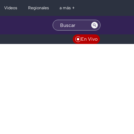
Regionales
Videos
a más +
En Vivo