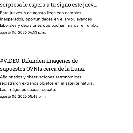
sorpresa le espera a tu signo este jueves
6 de agosto
Este jueves 6 de agosto llega con cambios
inesperados, oportunidades en el amor, avances
laborales y decisiones que podrían marcar el rumbo
de los próximos días. Descubre qué dicen los astros
agosto 06, 2026 06:53 p. m.
para tu signo y prepárate para aprovechar la energía
de la jornada.
#VIDEO: Difunden imágenes de
supuestos OVNIs cerca de la Luna.
Aficionados y observaciones astronómicas
registraron extraños objetos en el satélite natural.
Las imágenes causan debate.
agosto 06, 2026 05:48 p. m.