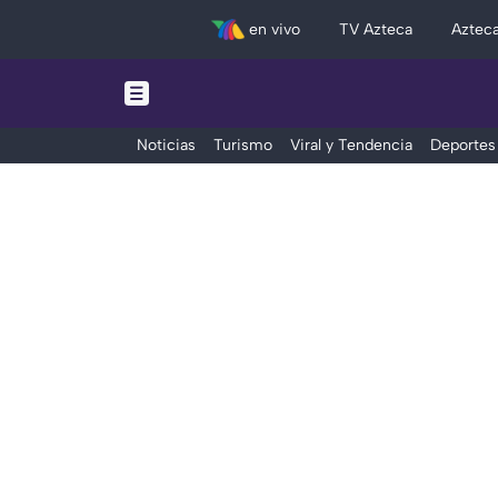
en vivo
TV Azteca
Aztec
Noticias
Turismo
Viral y Tendencia
Deportes