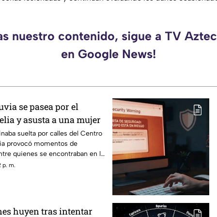
as nuestro contenido, sigue a TV Azt
en Google News!
luvia se pasea por el
elia y asusta a una mujer
aba suelta por calles del Centro
lia provocó momentos de
ntre quienes se encontraban en la
 el animal apareciera sobre la
 p. m.
a altura de la Plaza Niños Héroes.
es huyen tras intentar